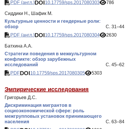
DOI
PDF (англ.)
10.17759/sps.2017080303
786
Сиддики Н., Шафик М.
Культурные ценности и гендерные роли:
обзор
С. 31–44
DOI
PDF (англ.)
10.17759/sps.2017080304
2630
Батхина А.А.
Стратегии поведения в межкультурном
конфликте: обзор зарубежных
исследований
С. 45–62
DOI
PDF
10.17759/sps.2017080305
5303
Эмпирические исследования
Григорьев Д.С.
Дискриминация мигрантов в
социоэкономической сфере: роль
межгрупповых установок принимающего
населения
С. 63–84