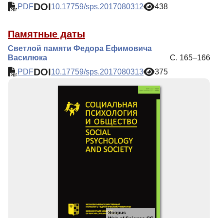
DOI
PDF
10.17759/sps.2017080312
438
Памятные даты
Светлой памяти Федора Ефимовича
Василюка
С. 165–166
DOI
PDF
10.17759/sps.2017080313
375
Scopus