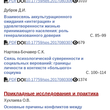
DOI
PDF
10.17759/sps.2017080306
1010
Дубров Д.И.
Взаимосвязь аккультурационного
ожидания «интеграция» и
удовлетворенности жизнью
принимающего населения: роль
генерализованного доверия
С. 85–99
DOI
PDF
10.17759/sps.2017080307
679
Нартова-Бочавер С.К.
Связь психологической суверенности и
социальных верований: границы
личности в контексте «большого»
социума
С. 100–114
DOI
PDF
10.17759/sps.2017080308
1374
Прикладные исследования и практика
Хухлаева О.В.
Основные причины конфликтов между