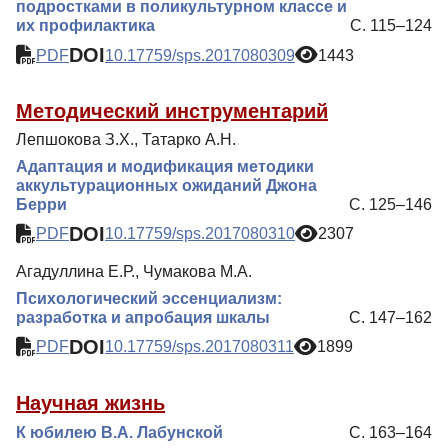
подростками в поликультурном классе и
их профилактика
С. 115–124
DOI
PDF
10.17759/sps.2017080309
1443
Методический инструментарий
Лепшокова З.Х., Татарко А.Н.
Адаптация и модификация методики
аккультурационных ожиданий Джона
Берри
С. 125–146
DOI
PDF
10.17759/sps.2017080310
2307
Агадуллина Е.Р., Чумакова М.А.
Психологический эссенциализм:
разработка и апробация шкалы
С. 147–162
DOI
PDF
10.17759/sps.2017080311
1899
Научная жизнь
К юбилею В.А. Лабунской
С. 163–164