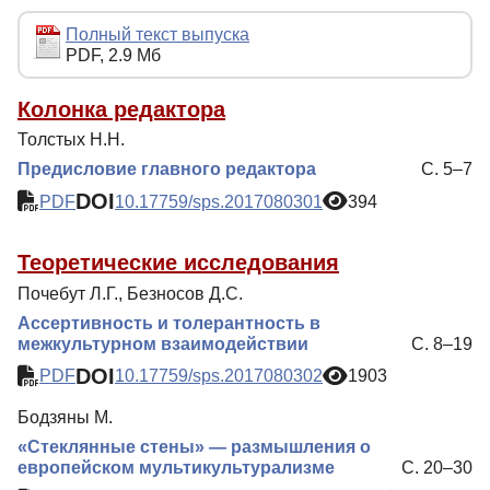
Редакционная политика
Полный текст выпуска
PDF, 2.9 Мб
Индексирование
Для авторов
Колонка редактора
Толстых Н.Н.
Рубрики
Предисловие главного редактора
С. 5–7
Подписка
DOI
PDF
10.17759/sps.2017080301
394
Контакты
Теоретические исследования
Почебут Л.Г., Безносов Д.С.
Ассертивность и толерантность в
межкультурном взаимодействии
С. 8–19
DOI
PDF
10.17759/sps.2017080302
1903
Бодзяны М.
«Стеклянные стены» — размышления о
европейском мультикультурализме
С. 20–30