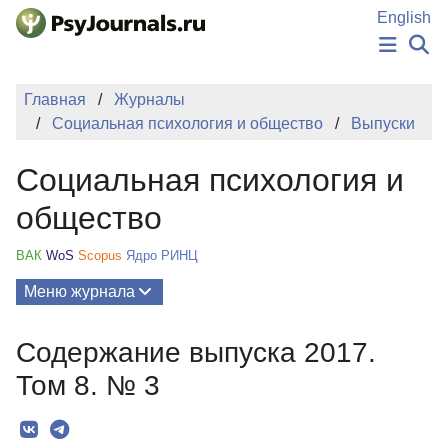
Перейти к основному содержанию
English
НОВОСТИ
Главная
Журналы
ИЗДАНИЯ
Социальная психология и общество
Выпуски
АВТОРЫ
ПОДАТЬ РУКОПИСЬ
Социальная психология и
БАЗА ЗНАНИЙ
КЛЮЧЕВЫЕ СЛОВА
общество
Регистрация
Вход
ВАК
WoS
Scopus
Ядро РИНЦ
Меню журнала
Выпуски
Содержание выпуска 2017.
О Журнале
Том 8. № 3
Миссия
Редколлегия