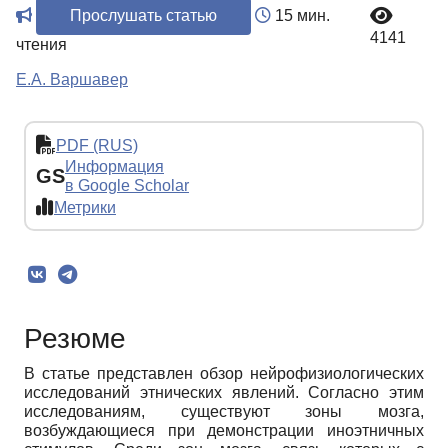
Прослушать статью
15 мин.
4141
чтения
Е.А. Варшавер
PDF (RUS)
Информация
GS
в Google Scholar
Метрики
Резюме
В статье представлен обзор нейрофизиологических
исследований этнических явлений. Согласно этим
исследованиям, существуют зоны мозга,
возбуждающиеся при демонстрации иноэтничных