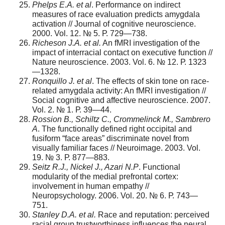
Phelps E.A. et al
. Performance on indirect
measures of race evaluation predicts amygdala
activation // Journal of cognitive neuroscience.
2000. Vol. 12. № 5. Р. 729—738.
Richeson J.A. et al.
An fMRI investigation of the
impact of interracial contact on executive function //
Nature neuroscience. 2003. Vol. 6. № 12. Р. 1323
—1328.
Ronquillo J. et al
. The effects of skin tone on race-
related amygdala activity: An fMRI investigation //
Social cognitive and affective neuroscience. 2007.
Vol. 2. № 1. Р. 39—44.
Rossion B., Schiltz C., Crommelinck M., Sambrero
A
. The functionally defined right occipital and
fusiform “face areas” discriminate novel from
visually familiar faces // Neuroimage. 2003. Vol.
19. № 3. Р. 877—883.
Seitz R.J., Nickel J., Azari N.P
. Functional
modularity of the medial prefrontal cortex:
involvement in human empathy //
Neuropsychology. 2006. Vol. 20. № 6. Р. 743—
751.
Stanley D.A. et al.
Race and reputation: perceived
racial group trustworthiness influences the neural