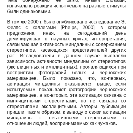
тела обнаружено не было; иными словами,
изначально реакции испытуемых на разные стимулы
были одинаковыми.
В том же 2000 г. было опубликовано исследование Э.
Фелпс с коллегами
[
Phelps, 2000
]
, в котором
предложена иная, на сегодняшний день
доминирующая в научных кругах, интерпретация,
связывающая активность миндалины с содержанием
стереотипов, касающихся представителей других
рас. Исследователи в данном случае выявляли
зависимость активности миндалины от стереотипов
(экспли­цитных и имплицитных), проявляющихся при
восприятии фотографий белых и чернокожих
американцев. Было показано, что, во-первых,
активация миндалины оказывается выше, если
испытуемым показывают фотографии чернокожих
американцев, а во-вторых, эта активация связана с
имплицитными стереотипами, но не связана со
стереотипами экспли­цитными. Авторы публикации
пришли, таким образом, к выводу о связи активации
миндалины с негативными стереотипами в
отношении людей, воспринимаемых как чужаков.