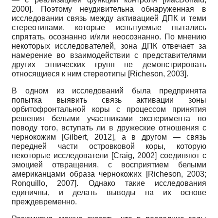
2000
]
. Поэтому неудивительна обнаруженная в
исследовании связь между активацией ДПК и теми
стереотипами, которые испытуемые пытались
спрятать, осознанно и/или неосознанно. По мнению
некоторых исследователей, зона ДПК отвечает за
намерение во взаимодействии с представителями
других этнических групп не демонстрировать
относящиеся к ним стереотипы
[
Richeson, 2003
]
.
В одном из исследований была предпринята
попытка выявить связь активации зоны
орбитофронтальной коры с процессом принятия
решения белыми участниками эксперимента по
поводу того, вступать ли в дружеские отношения с
чернокожим
[
Gilbert, 2012
]
, а в другом — связь
передней части островковой коры, которую
некоторые исследователи
[
Craig, 2002
]
соединяют с
эмоцией отвращения, с восприятием белыми
американцами образа чернокожих
[
Richeson, 2003
;
Ronquillo, 2007
]
. Однако такие исследования
единичны, и делать выводы на их основе
преждевременно.