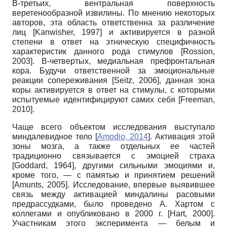
В-третьих, вентральная поверхность
веретенообразной извилины. По мнению некоторых
авторов, эта область ответственна за различение
лиц
[
Kanwisher, 1997
]
и активируется в разной
степени в ответ на этническую специфичность
характеристик данного рода стимулов
[
Rossion,
2003
]
. В-четвертых, медиальная префрон­тальная
кора. Будучи ответственной за эмоциональные
реакции сопереживания
[
Seitz, 2006
]
, данная зона
коры активируется в ответ на стимулы, с которыми
испытуемые идентифицируют самих себя
[
Freeman,
2010
]
.
Чаще всего объектом исследования выступало
миндалевидное тело
[
Amodio, 2014
]
. Активация этой
зоны мозга, а также отдельных ее частей
традиционно связывается с эмоцией страха
[
Goddard, 1964
]
, другими сильными эмоциями и,
кроме того, — с памятью и принятием решений
[
Amunts, 2005
]
. Исследование, впервые выявившее
связь между активацией миндалины расовыми
предрассудками, было проведено А. Хартом с
коллегами и опубликовано в 2000 г.
[
Hart, 2000
]
.
Участникам этого эксперимента — белым и