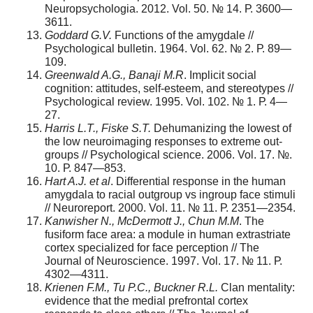
Neuropsychologia. 2012. Vol. 50. № 14. Р. 3600—
3611.
Goddard G.V.
Functions of the amygdale //
Psychological bulletin. 1964. Vol. 62. № 2. Р. 89—
109.
Greenwald A.G., Banaji M.R
. Implicit social
cognition: attitudes, self-esteem, and stereotypes //
Psychological review. 1995. Vol. 102. № 1. Р. 4—
27.
Harris L.T., Fiske S.T.
Dehumanizing the lowest of
the low neuroimaging responses to extreme out-
groups // Psychological science. 2006. Vol. 17. №.
10. Р. 847—853.
Hart A.J. et al
. Differential response in the human
amygdala to racial outgroup vs ingroup face stimuli
// Neuroreport. 2000. Vol. 11. № 11. Р. 2351—2354.
Kanwisher N., McDermott J., Chun M.M
. The
fusiform face area: a module in human extrastriate
cortex specialized for face perception // The
Journal of Neuroscience. 1997. Vol. 17. № 11. Р.
4302—4311.
Krienen F.M., Tu P.C., Buckner R.L.
Clan mentality:
evidence that the medial prefrontal cortex