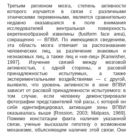
Третьим регионом мозга, степень активности
которого изучается в связи с различными
этническими переменными, является сравнительно
недавно оказавшаяся в поле внимания
исследователей вентральная поверхность
веретенообразной извилины
(fusiform face area),
сокращенно — ВПВИ. По имеющимся сведениям,
эта область мозга отвечает за распознавание
человеческих лиц, за различение знакомых и
незнакомых лиц, а также лиц и «не-лиц»
[
Kanwisher,
1997
]
. Изучение связей между мозговой
активностью, с одной стороны, и расовой
принадлежностью испытуемых, а также
экспериментальными воздействиями — с другой,
выявило, что уровень активности в зоне ВПВИ
зависит от расовой принадлежности испытуемого: в
том случае, если человеку демонстрировали
фотографии представителей той расы, с которой он
себя идентифицировал, активация зоны ВПВИ
оказывалась выше
[
Rossion, 2003
;
Malpass, 1969
]
.
Помимо констатации факта наличия указанной
связи, ученые высказали гипотезу о возможном
механизме, объясняющем наличие этой связи. Они