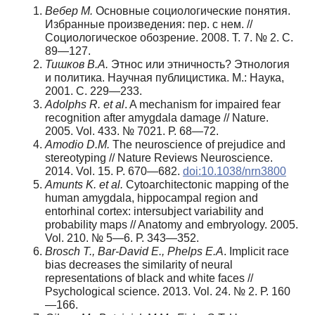
Вебер М.
Основные социологические понятия.
Избранные произведения: пер. с нем. //
Социологическое обозрение. 2008. Т. 7. № 2. С.
89—127.
Тишков В.А.
Этнос или этничность? Этнология
и политика. Научная публицистика. М.: Наука,
2001. С. 229—233.
Adolphs R. et al
. A mechanism for impaired fear
recognition after amygdala damage // Nature.
2005. Vol. 433. № 7021. Р. 68—72.
Amodio D.M.
The neuroscience of prejudice and
stereotyping // Nature Reviews Neuroscience.
2014. Vol. 15. P. 670—682.
doi:10.1038/nrn3800
Amunts K. et al.
Cytoarchitectonic mapping of the
human amygdala, hippocampal region and
entorhinal cortex: intersubject variability and
probability maps // Anatomy and embryology. 2005.
Vol. 210. № 5—6. Р. 343—352.
Brosch T., Bar-David E., Phelps E.A
. Implicit race
bias decreases the similarity of neural
representations of black and white faces //
Psychological science. 2013. Vol. 24. № 2. Р. 160
—166.