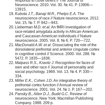
responds to close others // The Journal of
Neuroscience. 2010. Vol. 30. № 41. Р. 13906—
13915.
Kubota J.T., Banaji M.R., Phelps E.A.
The
neuroscience of race // Nature neuroscience. 2012.
Vol. 15. № 7. Р. 942—943.
Lieberman M.D. et al.
An fMRI investigation of
race-related amygdala activity in African-American
and Caucasian-American individuals // Nature
neuroscience. 2005. Vol. 8. № 6. Р. 720—722.
MacDonald A.W. et al
. Dissociating the role of the
dorsolateral prefrontal and anterior cingulate cortex
in cognitive control // Science. 2000. Vol. 288. №
5472. Р. 1835—1838.
Malpass R.S., Kravitz J
. Recognition for faces of
own and other race // Journal of personality and
social psychology. 1969. Vol. 13. № 4. Р. 330—
334.
Miller E.K., Cohen J.D
. An integrative theory of
prefrontal cortex function // Annual review of
neuroscience. 2001. Vol. 24. № 1. Р. 167—202.
Pansky B., Allen D.J., Budd G.C
. Review of
neuroscience. New York: Macmillan Publishing
Company. 1988. 209 p.