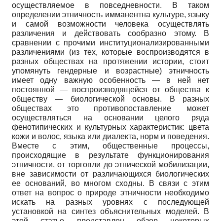
осуществляемое в повседневности. В таком
определении этничность имманентна культуре, языку
и самой возможности человека осуществлять
различения и действовать сообразно этому. В
сравнении с прочими институционализиро­ванными
различениями (из тех, которые воспроизводятся в
разных обществах на протяжении истории, стоит
упомянуть гендерные и возрастные) этничность
имеет одну важную особенность — в ней нет
постоянной — воспроизводящейся от общества к
обществу — биологической основы. В разных
обществах это противопоставление может
осуществляться на основании целого ряда
фенотипических и культурных характеристик: цвета
кожи и волос, языка или диалекта, норм и поведения.
Вместе с этим, общественные процессы,
происходящие в результате функционирования
этничности, от торговли до этнической мобилизации,
вне зависимости от различающихся биологических
ее оснований, во многом сходны. В связи с этим
ответ на вопрос о природе этничности необходимо
искать на разных уровнях с последующей
установкой на синтез объяснительных моделей. В
этой статье представлен обзор некоторых