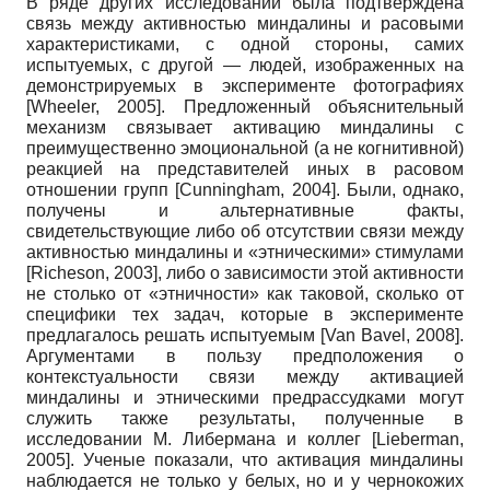
В ряде других исследований была подтверждена
связь между активностью миндалины и расовыми
характеристиками, с одной стороны, самих
испытуемых, с другой — людей, изображенных на
демонстрируемых в эксперименте фотографиях
[
Wheeler, 2005
]
. Предложенный объяснительный
механизм связывает активацию миндалины с
преимущественно эмоциональной (а не когнитивной)
реакцией на представителей иных в расовом
отношении групп
[
Cunningham, 2004
]
. Были, однако,
получены и альтернативные факты,
свидетельствующие либо об отсутствии связи между
активностью миндалины и «этническими» стимулами
[
Richeson, 2003
]
, либо о зависимости этой активности
не столько от «этничности» как таковой, сколько от
специфики тех задач, которые в эксперименте
предлагалось решать испытуемым
[
Van Bavel, 2008
]
.
Аргументами в пользу предположения о
контекстуальности связи между активацией
миндалины и этническими предрассудками могут
служить также результаты, полученные в
исследовании М. Либер­мана и коллег
[
Lieberman,
2005
]
. Ученые показали, что активация миндалины
наблюдается не только у белых, но и у чернокожих