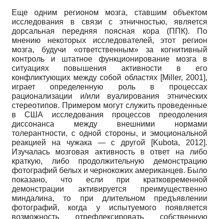
Еще одним регионом мозга, ставшим объектом
исследования в связи с этничностью, является
дорсальная передняя поясная кора (ППК). По
мнению некоторых исследователей, этот регион
мозга, будучи «ответственным» за когнитивный
контроль и штатное функционирование мозга в
ситуациях повышения активности в его
конфликтующих между собой областях
[
Miller, 2001
]
,
играет определенную роль в процессах
рационализации и/или вуалирования этнических
стереотипов. Примером могут служить проведенные
в США исследования процессов преодоления
диссонанса между внешними нормами
толерантности, с одной стороны, и эмоциональной
реакцией на чужака — с другой
[
Kubota, 2012
]
.
Изучалась мозговая активность в ответ на либо
краткую, либо продолжительную демонстрацию
фотографий белых и чернокожих американцев. Было
показано, что если при кратковременной
демонстрации активируется преимущественно
миндалина, то при длительном предъявлении
фотографий, когда у испытуемого появляется
возможность отрефлексировать собственную