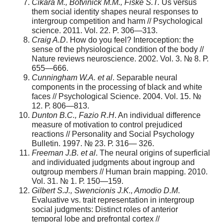
Cikara M., Botvinick M.M., Fiske S.T.
Us versus
them social identity shapes neural responses to
intergroup competition and harm // Psychological
science. 2011. Vol. 22. P. 306—313.
Craig A.D
. How do you feel? Interoception: the
sense of the physiological condition of the body //
Nature reviews neuroscience. 2002. Vol. 3. № 8. Р.
655—666.
Cunningham W.A. et al
. Separable neural
components in the processing of black and white
faces // Psychological Science. 2004. Vol. 15. №
12. Р. 806—813.
Dunton B.C., Fazio R.H
. An individual difference
measure of motivation to control prejudiced
reactions // Personality and Social Psychology
Bulletin. 1997. № 23. Р. 316— 326.
Freeman J.B. et al
. The neural origins of superficial
and individuated judgments about ingroup and
outgroup members // Human brain mapping. 2010.
Vol. 31. № 1. Р. 150—159.
Gilbert S.J., Swencionis J.K., Amodio D.M
.
Evaluative vs. trait representation in intergroup
social judgments: Distinct roles of anterior
temporal lobe and prefrontal cortex //