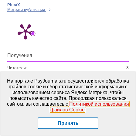
PlumX
Метрики публикации
Получения
Читатели:
3
На портале PsyJournals.ru осуществляется обработка
View details
файлов cookie и сбор статистической информации с
использованием сервиса Яндекс.Метрика, чтобы
Статьи по теме
повысить качество сайта. Продолжая пользоваться
сайтом, вы соглашаетесь с
Политикой использования
файлов Cookie
.
Математические методы в психологии и смежных
науках
|
Кравцов Г.Г.
Принять
Адаптивная много-интервальная шкала (AMIS):
построение единого метрического пространства