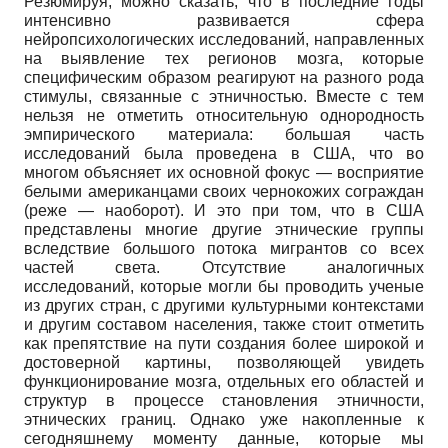
Резюмируя, можно сказать, что в последние годы
интенсивно развивается сфера
нейропсихологических исследований, направленных
на выявление тех регионов мозга, которые
специфическим образом реагируют на разного рода
стимулы, связанные с этничностью. Вместе с тем
нельзя не отметить относительную однородность
эмпирического материала: большая часть
исследований была проведена в США, что во
многом объясняет их основной фокус — восприятие
белыми американцами своих чернокожих сограждан
(реже — наоборот). И это при том, что в США
представлены многие другие этнические группы
вследствие большого потока мигрантов со всех
частей света. Отсутствие аналогичных
исследований, которые могли бы проводить ученые
из других стран, с другими культурными контекстами
и другим составом населения, также стоит отметить
как препятствие на пути создания более широкой и
достоверной картины, позволяющей увидеть
функционирование мозга, отдельных его областей и
структур в процессе становления этничности,
этнических границ. Однако уже накопленные к
сегодняшнему моменту данные, которые мы