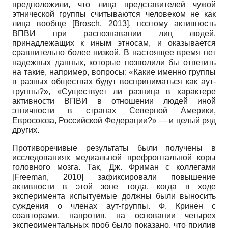
предположили, что лица представителей чужой
этнической группы считываются человеком не как
лица вообще
[
Brosch, 2013
]
, поэтому активность
ВПВИ при распознавании лиц людей,
принадлежащих к иным этносам, и оказывается
сравнительно более низкой. В настоящее время нет
надежных данных, которые позволили бы ответить
на такие, например, вопросы: «Какие именно группы
в разных обществах будут восприниматься как аут-
группы?», «Существует ли разница в характере
активности ВПВИ в отношении людей иной
этничности в странах Северной Америки,
Евросоюза, Российской Федерации?» — и целый ряд
других.
Противоречивые результаты были получены в
исследованиях медиальной префронтальной коры
головного мозга. Так, Дж. Фриман с коллегами
[
Freeman, 2010
]
зафиксировали повышение
активности в этой зоне тогда, когда в ходе
эксперимента испытуемые должны были выносить
суждения о членах аут-группы. Ф. Кринен с
соавторами, напротив, на основании четырех
экспериментальных проб было показано, что прилив