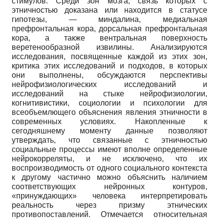
стимулов. Среди зон мозга, связь которых с
этничностью доказана или находится в статусе
гипотезы, — миндалина, медиальная
префронтальная кора, дорсальная префронтальная
кора, а также вентральная поверхность
веретенообразной извилины. Анализируются
исследования, посвященные каждой из этих зон,
критика этих исследований и подходов, в которых
они выполнены, обсуждаются перспективы
нейрофизиологических исследований и
исследований на стыке нейрофизиологии,
когнитивистики, социологии и психологии для
всеобъемлющего объяснения явления этничности в
современных условиях. Накопленные к
сегодняшнему моменту данные позволяют
утверждать, что связанные с этничностью
социальные процессы имеют вполне определенные
нейрокорреляты, и не исключено, что их
воспроизводимость от одного социального контекста
к другому частично можно объяснить наличием
соответствующих нейронных контуров,
«принуждающих» человека интерпретировать
реальность через призму этнических
противопоставлений. Отмечается относительная