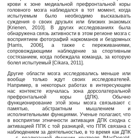
крови к зоне медиальной префронтальной коры
головного мозга наблюдался в тот момент, когда
испытуемым было необходимо высказывать
суждения о своих друзьях или близких знакомых
[
Krienen, 2010
]
. В других исследованиях была
обнаружена связь активности в этом регионе мозга с
восприятием фотографий наркоманов и бездомных
[
Harris, 2006
]
, а также с переживаниями,
сопровождающими наблюдение за спортивным
состязанием, когда побеждала команда, за которую
болел испытуемый
[
Cikara, 2011
]
.
Другие области мозга исследовались меньше или
вообще только ждут своих исследователей.
Например, в некоторых работах в интересующем
нас контексте изучалась зона дорсолате­ральной
префронтальной коры (ДПК). Обычно
функционирование этой зоны мозга связывают с
памятью, абстрактным мышлением и
исполнительными функциями. Ученые полагают, что
в восприятии этничности активация ДПК сходна с
активацией ППК с той разницей, что ППК связана с
наблюдением за деятельностью, в то время как ДПК
— с реализацией функции контроля
[
MacDonald,