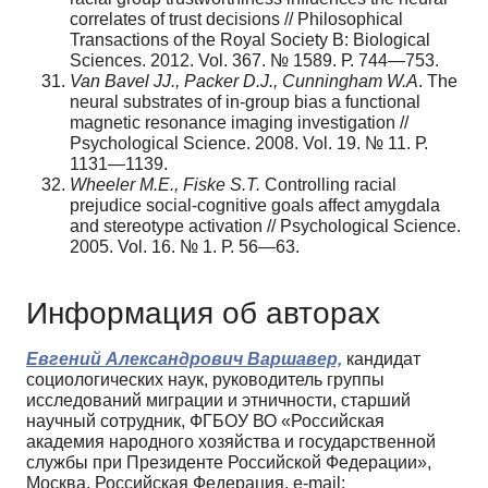
correlates of trust decisions // Philosophical
Transactions of the Royal Society B: Biological
Sciences. 2012. Vol. 367. № 1589. Р. 744—753.
Van Bavel JJ., Packer D.J., Cunningham W.A
. The
neural substrates of in-group bias a functional
magnetic resonance imaging investigation //
Psychological Science. 2008. Vol. 19. № 11. Р.
1131—1139.
Wheeler M.E., Fiske S.T.
Controlling racial
prejudice social-cognitive goals affect amygdala
and stereotype activation // Psychological Science.
2005. Vol. 16. № 1. Р. 56—63.
Информация об авторах
Евгений Александрович Варшавер,
кандидат
социологических наук, руководитель группы
исследований миграции и этничности, старший
научный сотрудник, ФГБОУ ВО «Российская
академия народного хозяйства и государственной
службы при Президенте Российской Федерации»,
Москва, Российская Федерация, e-mail: