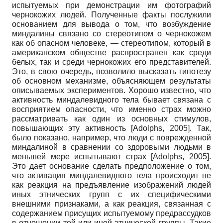
испытуемых при демонстрации им фотографий
чернокожих людей. Полученные факты послужили
основанием для вывода о том, что возбуждение
миндалины связано со стереотипом о чернокожем
как об опасном человеке, — стереотипом, который в
американском обществе распространен как среди
белых, так и среди чернокожих его представителей.
Это, в свою очередь, позволило высказать гипотезу
об основном механизме, объясняющем результаты
описываемых экспериментов. Хорошо известно, что
активность миндалевидного тела бывает связана с
восприятием опасности, что именно страх можно
рассматривать как один из основных стимулов,
повышающих эту активность
[
Adolphs, 2005
]
. Так,
было показано, например, что люди с поврежденной
миндалиной в сравнении со здоровыми людьми в
меньшей мере испытывают страх
[
Adolphs, 2005
]
.
Это дает основание сделать предположение о том,
что активация миндалевидного тела происходит не
как реакция на предъявление изображений людей
иных этнических групп с их специфическими
внешними признаками, а как реакция, связанная с
содержанием присущих испытуемому предрассудков
в отношении той или иной этнической группы. Такие