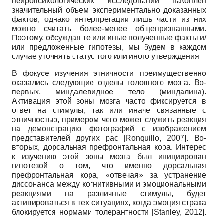
нейропсихологических исследований накоплен
значительный объем экспериментально доказанных
фактов, однако интерпретации лишь части из них
можно считать более-менее общепризнанными.
Поэтому, обсуждая те или иные полученные факты и/
или предложенные гипотезы, мы будем в каждом
случае уточнять статус того или иного утверждения.
В фокусе изучения этничности преимущественно
оказались следующие отделы головного мозга. Во-
первых, миндалевидное тело (миндалина).
Активация этой зоны мозга часто фиксируется в
ответ на стимулы, так или иначе связанные с
этничностью, примером чего может служить реакция
на демонстрацию фотографий с изображением
представителей других рас
[
Ronquillo, 2007
]
. Во-
вторых, дорсальная префронтальная кора. Интерес
к изучению этой зоны мозга был инициирован
гипотезой о том, что именно дорсальная
префронтальная кора, «отвечая» за устранение
диссонанса между когнитивными и эмоциональными
реакциями на различные стимулы, будет
активироваться в тех ситуациях, когда эмоция страха
блокируется нормами толерантности
[
Stanley, 2012
]
.