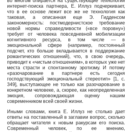
во многом опирается на существующие технологии
интернет-поиска партнера, Е. Иллуз подчеркивает,
что в ее основе лежит все же не технология как
таковая, а описанная еще Э. Гидденсом
закономерность: постмодернистское требование
новой нормы справедливости («все поровну»)
требует от человека повседневной мобилизации
когнитивного ресурса, в том числе — в
эмоциональной сфере (например, постоянный
подсчет, кто больше вкладывается в поддержание
романтических отношений), что, в свою очередь,
приводит к «чистым отношениям», в которых уже нет
места страсти и спонтанному эротизму. И потому
«разочарование в партнере есть сегодня
господствующий эмоциональный стереотип»
[1, с.
349]
, выступающее не только как разочарование в
конкретном человеке, а, скорее, как неопределенная
эмоция, сопровождающая оценку нашим
современником всей своей жизни.
Иными словами, книга Е. Иллуз не столько дает
ответы на поставленный в заглавии вопрос, сколько
обращает читателя к новым ракурсам его поиска.
Современный человек, по ее мнению,