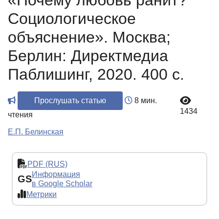
«Почему любовь ранит?
Социологическое
объяснение». Москва;
Берлин: Директмедиа
Паблишинг, 2020. 400 с.
Прослушать статью
8 мин.
1434
чтения
Е.П. Белинская
PDF (RUS)
Информация
GS
в Google Scholar
Метрики