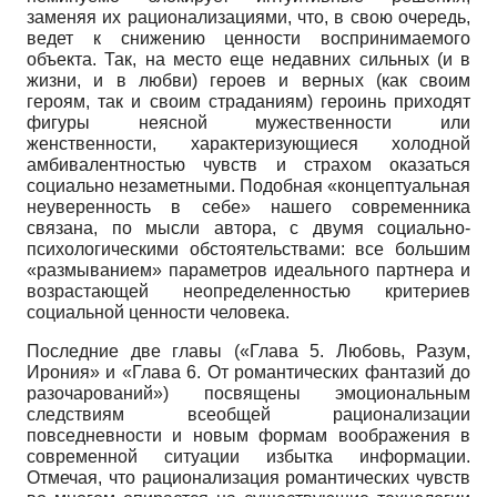
заменяя их рационализациями, что, в свою очередь,
ведет к снижению ценности воспринимаемого
объекта. Так, на место еще недавних сильных (и в
жизни, и в любви) героев и верных (как своим
героям, так и своим страданиям) героинь приходят
фигуры неясной мужественности или
женственности, характеризующиеся холодной
амбивалентностью чувств и страхом оказаться
социально незаметными. Подобная «концептуальная
неуверенность в себе» нашего современника
связана, по мысли автора, с двумя социально-
психологическими обстоятельствами: все большим
«размыванием» параметров идеального партнера и
возрастающей неопределенностью критериев
социальной ценности человека.
Последние две главы («Глава 5. Любовь, Разум,
Ирония» и «Глава 6. От романтических фантазий до
разочарований») посвящены эмоциональным
следствиям всеобщей рационализации
повседневности и новым формам воображения в
современной ситуации избытка информации.
Отмечая, что рационализация романтических чувств