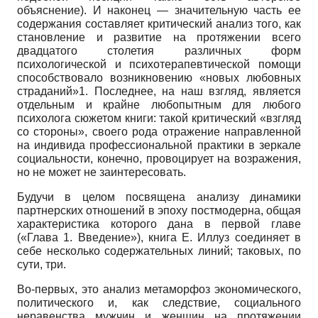
объяснение). И наконец — значительную часть ее
содержания составляет критический анализ того, как
становление и развитие на протяжении всего
двадцатого столетия различных форм
психологической и психотерапевтической помощи
способствовало возникновению «новых любовных
страданий»1. Последнее, на наш взгляд, является
отдельным и крайне любопытным для любого
психолога сюжетом книги: такой критический «взгляд
со стороны», своего рода отражение направленной
на индивида профессиональной практики в зеркале
социальности, конечно, провоцирует на возражения,
но не может не заинтересовать.
Будучи в целом посвящена анализу динамики
партнерских отношений в эпоху постмодерна, общая
характеристика которого дана в первой главе
(«Глава 1. Введение»), книга Е. Иллуз соединяет в
себе несколько содержательных линий; таковых, по
сути, три.
Во-первых, это анализ метаморфоз экономического,
политического и, как следствие, социального
неравенства мужчин и женщин на протяжении