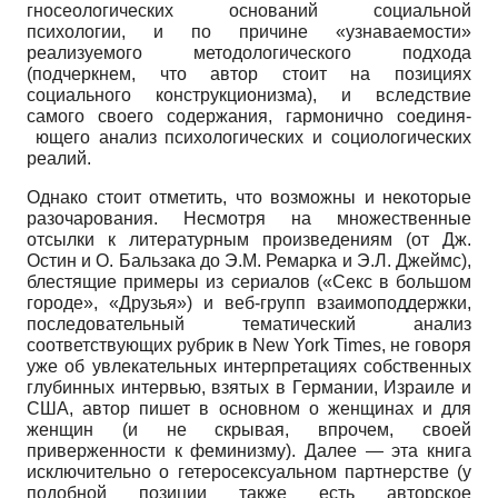
гносеологических оснований социальной
психологии, и по причине «узнаваемости»
реализуемого методологического подхода
(подчеркнем, что автор стоит на позициях
социального конструкционизма), и вследствие
самого своего содержания, гармонично соединя­
ющего анализ психологических и социологических
реалий.
Однако стоит отметить, что возможны и некоторые
разочарования. Несмотря на множественные
отсылки к литературным произведениям (от Дж.
Остин и О. Баль­зака до Э.М. Ремарка и Э.Л. Джеймс),
блестящие примеры из сериалов («Секс в большом
городе», «Друзья») и веб-групп взаимоподдержки,
последовательный тематический анализ
соответствующих рубрик в
New York Times,
не говоря
уже об увлекательных интерпретациях собственных
глубинных интервью, взятых в Германии, Израиле и
США, автор пишет в основном о женщинах и для
женщин (и не скрывая, впрочем, своей
приверженности к феминизму). Далее — эта книга
исключительно о гетеросексуальном партнерстве (у
подобной позиции также есть авторское