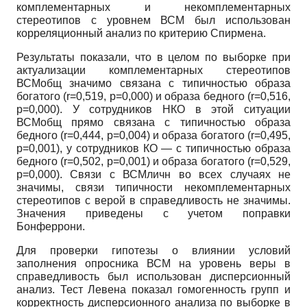
комплементарных и некомплементарных
стереотипов с уровнем ВСМ был использован
корреляционный анализ по критерию Спирмена.
Результаты показали, что в целом по выборке при
актуализации комплементарных стереотипов
ВСМ
общ
значимо связана с типичностью образа
богатого (r=0,519, р=0,000) и образа бедного (r=0,516,
р=0,000). У сотрудников НКО в этой ситуации
ВСМ
общ
прямо связана с типичностью образа
бедного (r=0,444, р=0,004) и образа богатого (r=0,495,
р=0,001), у сотрудников КО — с типичностью образа
бедного (r=0,502, р=0,001) и образа богатого (r=0,529,
р=0,000). Связи с ВСМ
личн
во всех случаях не
значимы, связи типичности некомплементарных
стереотипов с верой в справедливость не значимы.
Значения приведены с учетом поправки
Бонферрони.
Для проверки гипотезы о влиянии условий
заполнения опросника ВСМ на уровень веры в
справедливость был использован дисперсионный
анализ. Тест Левена показал гомогенность групп и
корректность дисперсионного анализа по выборке в