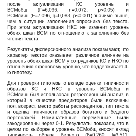
после актуализации КС уровень и
ВСМ
общ
(F=6,036,
η
=0,072, p<0,05), и
ВСМ
личн
(F=7,096,
η
=0,083, p<0,001) значимо выше,
чем в ситуации заполнения опросника без текста.
При этом актуализация НКС не изменит уровень
обеих шкал ВСМ по отношению к заполнению без
чтения текста.
Результаты дисперсионного анализа показывают, что
характер текстов оказывает различное влияние на
уровень обеих шкал ВСМ у сотрудников КО и НКО по
отношению к фоновому уровню, что поддерживает 4-
ю гипотезу.
Для проверки гипотезы о вкладе оценки типичности
образов КС и НКС в уровень ВСМ
общ
и
ВСМ
личн
был использован регрессионный анализ, в
который в качестве предикторов были включены
пол, возраст, место работы респондентов, тип текста
и оценка типичности образов богатого и бедного
персонажей. Номинативные переменные были
закодированы через 0-1. Результаты показали, что в
целом по выборке в уровень ВСМ
общ
вносят вклад
типичность образа бедного (
β
=0,260, t=3,511,