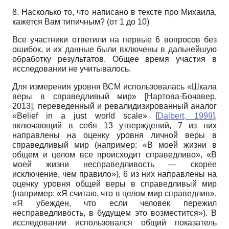
8. Насколько то, что написано в тексте про Михаила,
кажется Вам типичным? (от 1 до 10)
Все участники ответили на первые 6 вопросов без
ошибок, и их данные были включены в дальнейшую
обработку результатов. Общее время участия в
исследовании не учитывалось.
Для измерения уровня ВСМ использовалась «Шкала
веры в справедливый мир»
[
Нартова-Бочавер,
2013
]
, переведенный и ревалидизированный аналог
«Belief in a just world scale»
[
Dalbert, 1999
]
,
включающий в себя 13 утверждений, 7 из них
направлены на оценку уровня личной веры в
справедливый мир (например: «В моей жизни в
общем и целом все происходит справедливо», «В
моей жизни несправедливость — скорее
исключение, чем правило»), 6 из них направлены на
оценку уровня общей веры в справедливый мир
(например: «Я считаю, что в целом мир справедлив»,
«Я убежден, что если человек пережил
несправедливость, в будущем это возместится»). В
исследовании использовался общий показатель