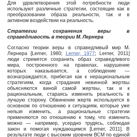
Для удовлетворения этой потребности люди
используют различные стратегии, состоящие как в
преобразовании образа реальности, так и в
активном воздействии на реальность.
Стратегии сохранения веры
в
справедливость в теории
М. Лернера
Согласно теории веры в справедливый мир М.
Лернера
[
Lerner, 1980
;
Lerner, 1977
;
Lerner, 2011
]
люди стремятся сохранить образ справедливого
мира, построенного на правилах, нарушение
которых наказывается, а соблюдение —
вознаграждается, прибегая как к нерациональным
стратегиям, когда страдания невинной жертвы
объясняются виной самой жертвы, так и к
рациональным, стараясь изменить реальность в
лучшую сторону. Обвинение жертв используется в
основном по отношению к ситуациям, которые уже
нельзя изменить, а рациональные стратегии
применяются по отношению к тому, что изменить
можно — например, усердно трудясь, соблюдая
закон и помогая нуждающимся
[
Lerner, 2011
]
. В
результате люди с высоким уровнем ВСМ по единой