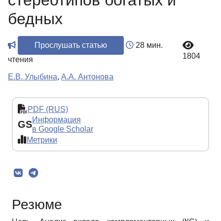
стереотипов богатых и
бедных
Прослушать статью
28 мин.
1804
чтения
Е.В. Улыбина
,
А.А. Антонова
PDF (RUS)
Информация
GS
в Google Scholar
Метрики
Резюме