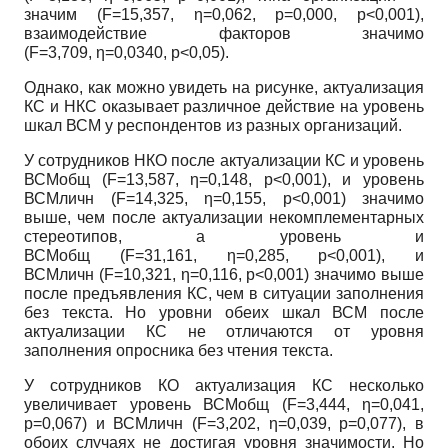
значим (F=15,357,
η
=0,062, р=0,000, p<0,001),
взаимодействие факторов значимо
(F=3,709,
η
=0,0340, p<0,05).
Однако, как можно увидеть на рисунке, актуализация
КС и НКС оказывает различное действие на уровень
шкал ВСМ у респондентов из разных организаций.
У сотрудников НКО после актуализации КС и уровень
ВСМ
общ
(F=13,587,
η
=0,148, p<0,001), и уровень
ВСМ
личн
(F=14,325,
η
=0,155, p<0,001) значимо
выше, чем после актуализации некомплементарных
стереотипов, а уровень и
ВСМ
общ
(F=31,161,
η
=0,285, p<0,001), и
ВСМ
личн
(F=10,321,
η
=0,116, p<0,001) значимо выше
после предъявления КС, чем в ситуации заполнения
без текста. Но уровни обеих шкал ВСМ после
актуализации КС не отличаются от уровня
заполнения опросника без чтения текста.
У сотрудников КО актуализация КС несколько
увеличивает уровень ВСМ
общ
(F=3,444,
η
=0,041,
р=0,067) и ВСМ
личн
(F=3,202,
η
=0,039, р=0,077), в
обоих случаях не достигая уровня значимости. Но