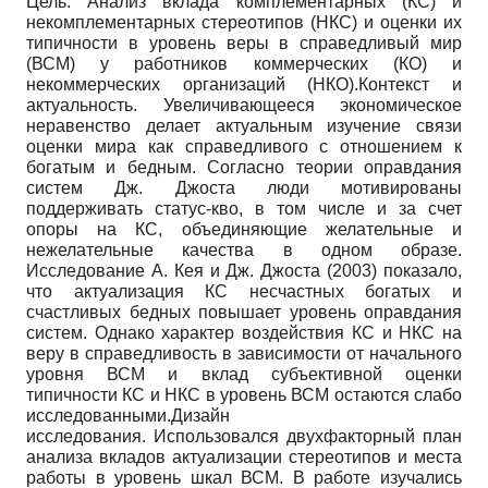
Цель. Анализ вклада комплементарных (КС) и
некомплементарных стереотипов (НКС) и оценки их
типичности в уровень веры в справедливый мир
(ВСМ) у работников коммерческих (КО) и
некоммерческих организаций (НКО).Контекст и
актуальность. Увеличивающееся экономическое
неравенство делает актуальным изучение связи
оценки мира как справедливого с отношением к
богатым и бедным. Согласно теории оправдания
систем Дж. Джоста люди мотивированы
поддерживать статус-кво, в том числе и за счет
опоры на КС, объединяющие желательные и
нежелательные качества в одном образе.
Исследование А. Кея и Дж. Джоста (2003) показало,
что актуализация КС несчастных богатых и
счастливых бедных повышает уровень оправдания
систем. Однако характер воздействия КС и НКС на
веру в справедливость в зависимости от начального
уровня ВСМ и вклад субъективной оценки
типичности КС и НКС в уровень ВСМ остаются слабо
исследованными.Дизайн
исследования. Использовался двухфакторный план
анализа вкладов актуализации стереотипов и места
работы в уровень шкал ВСМ. В работе изучались