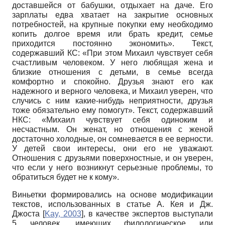
доставшейся от бабушки, отдыхает на даче. Его
зарплаты едва хватает на закрытие основных
потребностей, на крупные покупки ему необходимо
копить долгое время или брать кредит, семье
приходится постоянно экономить».
Текст,
содержавший КС
: «При этом Михаил чувствует себя
счастливым человеком. У него любящая жена и
близкие отношения с детьми, в семье всегда
комфортно и спокойно. Друзья знают его как
надежного и верного человека, и Михаил уверен, что
случись с ним какие-нибудь неприятности, друзья
тоже обязательно ему помогут».
Текст, содержавший
НКС:
«Михаил чувствует себя одиноким и
несчастным. Он женат, но отношения с женой
достаточно холодные, он сомневается в ее верности.
У детей свои интересы, они его не уважают.
Отношения с друзьями поверхностные, и он уверен,
что если у него возникнут серьезные проблемы, то
обратиться будет не к кому».
Виньетки формировались на основе модификации
текстов, использованных в статье А. Кея и Дж.
Джоста
[
Kay, 2003
]
, в качестве экспертов выступали
5 человек, имеющих филологическое или