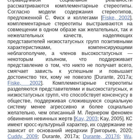
рассматриваются комплементарные стереотипы.
Согласно модели содержания стереотипов,
предложенной С. Фиск и коллегами
[
Fiske, 2002
]
,
комплементарные стереотипы выстраиваются на
совмещении в одном образе как желательных, так и
нежелательных качеств, наделяющих
представителей низкостатусных групп позитивными
характеристиками, компенсирующими
неблагополучие, а членов высокостатусных —
некоторым изъяном, что поддерживает
представление о том, что никто не получает всего,
смягчает зависть к успешным и повышает
достоинство тех, кому не повезло
[
Durante, 2017а
;
Fiske, 2002
]
. Комплементарные стереотипы
разделяются представителями и высокостатусных, и
низкостатусных групп, что способствует консенсусу в
обществе, поддерживая сложившуюся социальную
систему менее агрессивно и более социально
желательно, чем описанный М. Лернером феномен
обвинения невинных жертв
[
Kay, 2003
;
Kay, 2005
]
. КС
имеют кросс-культурный характер, их содержание не
зависит от оснований иерархии
[
Григорьев, 2020
;
Cuddy, 2009
;
Durante, 2017а
;
Durante, 2017б
;
Wu,