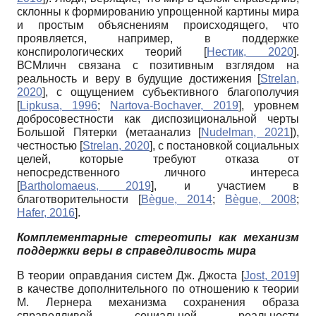
склонны к формированию упрощенной картины мира
и простым объяснениям происходящего, что
проявляется, например, в поддержке
конспирологических теорий
[
Нестик, 2020
]
.
ВСМ
личн
связана с позитивным взглядом на
реальность и веру в будущие достижения
[
Strelan,
2020
]
, с о
щущением субъективного благополучия
[
Lipkusa, 1996
;
Nartova-Bochaver, 2019
]
, уровнем
добросовестности как диспозициональной черты
Большой Пятерки (метаанализ
[
Nudelman, 2021
]
),
честностью
[
Strelan, 2020
]
, с постановкой социальных
целей, которые требуют отказа от
непосредственного личного интереса
[
Bartholomaeus, 2019
]
, и участием в
благотворительности
[
Bègue, 2014
;
Bègue, 2008
;
Hafer, 2016
]
.
Комплементарные стереотипы
как механизм
поддержки веры
в справедливость мира
В теории оправдания систем Дж. Джоста
[
Jost, 2019
]
в качестве дополнительного по отношению к теории
М. Лернера механизма сохранения образа
справедливой социальной реальности