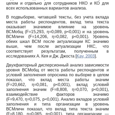
целом и отдельно для сотрудников НКО и КО для
всех использованных вариантов анализа.
В подвыборке, читавшей тексты, без учета вклада
места работы респондентов, вклад типа текста
оказывает значимое влияние на уровень
ВСМ
общ
(F=15,293,
η
=0,089, p<0,001) и на уровень
ВСМ
личн
(F=14,206,
η
=0,082, p<0,001). Уровень
обеих шкал ВСМ после актуализации КС значимо
выше, чем после актуализации НКС, что
соответствует результатам, полученным в
исследованиях А. Кея и Дж. Джоста
[
Kay, 2003
]
.
Двухфакторный дисперсионный анализ зависимости
уровня ВСМ
общ
от места работы респондентов и
условий заполнения опросника по выборке в целом
показал, что вклад места работы значим
(F=20,662,
η
=0,081, p<0,001), вклад условий
заполнения значим (F=8,808,
η
=0,070, p<0,001),
взаимодействие факторов значимо
(F=9,470,
η
=0,075, p<0,001). Анализ вкладов условий
заполнения и типа организации в уровень
ВСМ
личн
показал, что вклад типа текста значим
(F=8,180,
η
=0,065, p<0,001), типа организации —