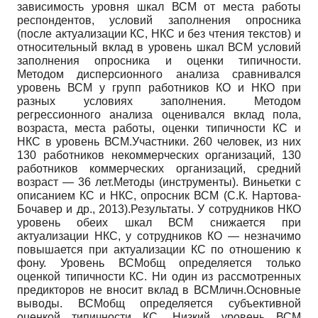
зависимость уровня шкал ВСМ от места работы
респондентов, условий заполнения опросника
(после актуализации КС, НКС и без чтения текстов) и
относительный вклад в уровень шкал ВСМ условий
заполнения опросника и оценки типичности.
Методом дисперсионного анализа сравнивался
уровень ВСМ у групп работников КО и НКО при
разных условиях заполнения. Методом
регрессионного анализа оценивался вклад пола,
возраста, места работы, оценки типичности КС и
НКС в уровень ВСМ.Участники. 260 человек, из них
130 работников некоммерческих организаций, 130
работников коммерческих организаций, средний
возраст — 36 лет.Методы (инструменты). Виньетки с
описанием КС и НКС, опросник ВСМ (С.К. Нартова-
Бочавер и др., 2013).Результаты. У сотрудников НКО
уровень обеих шкал ВСМ снижается при
актуализации НКС, у сотрудников КО — незначимо
повышается при актуализации КС по отношению к
фону. Уровень ВСМобщ определяется только
оценкой типичности КС. Ни один из рассмотренных
предикторов не вносит вклад в ВСМличн.Основные
выводы. ВСМобщ определяется субъективной
оценкой типичности КС. Низкий уровень ВСМ