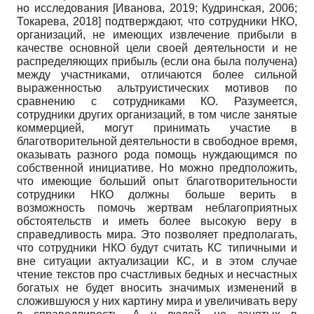
но исследования
[
Иванова, 2019
;
Кудринская, 2006
;
Токарева, 2018
]
подтверждают, что сотрудники НКО,
организаций, не имеющих извлечение прибыли в
качестве основной цели своей деятельности и не
распределяющих прибыль (если она была получена)
между участниками, отличаются более сильной
выраженностью альтруистических мотивов по
сравнению с сотрудника
ми КО. Разумеется,
сотрудники других организаций, в том числе занятые
коммерцией, могут принимать участие в
благотворительной деятельности в свободное время,
оказывать разного рода помощь нуждающимся по
собственной инициативе. Но можно предположить,
что имеющие больший опыт благотворительности
сотрудники НКО должны больше верить в
возможность помочь жертвам неблагоприятных
обстоятельств и иметь более высокую веру в
справедливость мира. Это позволяет предполагать,
что сотрудники НКО будут считать КС типичными и
вне ситуации актуализации КС, и в этом случае
чтение текстов про счастливых бедных и несчастных
богатых не будет вносить значимых изменений в
сложившуюся у них картину мира и увеличивать веру