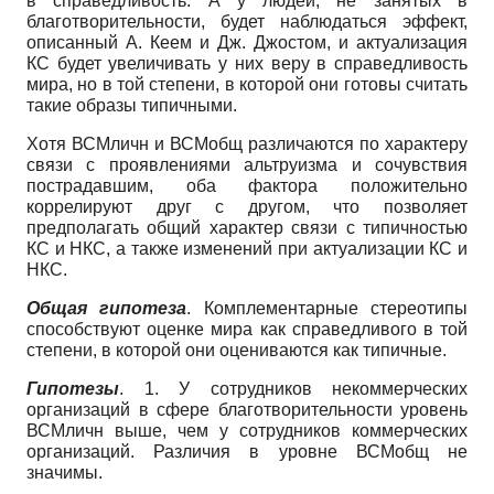
в справедливость. А у людей, не занятых в
благотворительности, будет наблюдаться эффект,
описанный А. Кеем и Дж. Джостом, и актуализация
КС будет увеличивать у них веру в справедливость
мира, но в той степени, в которой они готовы считать
такие образы типичными.
Хотя ВСМ
личн
и ВСМ
общ
различаются по характеру
связи с проявлениями альтруизма и сочувствия
пострадавшим, оба фактора положительно
коррелируют друг с другом, что позволяет
предполагать общий характер связи с типичностью
КС и НКС, а также изменений при актуализации КС и
НКС.
Общая гипотеза
.
Комплементарные стереотипы
способствуют оценке мира как справедливого в той
степени, в которой они оцениваются как типичные.
Гипотезы
.
1. У сотрудников некоммерческих
организаций в сфере благотворительности уровень
ВСМ
личн
выше, чем у сотрудников коммерческих
организаций. Различия в уровне ВСМ
общ
не
значимы.