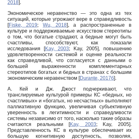
2018
]
.
Экономическое неравенство — это одна из тех
ситуаций, которые угрожают вере в справедливость
[
Fiske, 2019
;
Wu, 2018
]
, а распространенные в
культуре и поддерживаемые искусством стереотипы
о том, что богатые страдают, а бедные могут быть
счастливы, способствуют, как показали
исследования
[
Kay, 2003
;
Kay, 2005
]
, повышению
удовлетворенности системой и оценке реальности
как справедливой, что согласуется с данными о
большей выраженности комплементарных
стереотипов богатых и бедных в странах с большим
экономическим неравенством
[
Durante, 2017б
]
.
А. Кей и Дж. Джост подчеркивают, что
транслируемые культурой примеры КС «бедных, но
счастливых» и «богатых, но несчастных» выполняют
паллиативную функцию, увеличивая субъективную
уверенность в легитимности и справедливости
системы независимо от того, насколько такие образы
считаются реальными
[
Kay, 2003
;
Kay, 2005
]
.
Представленность КС в культуре обеспечивает их
большую когнитивную доступность, позволяя,