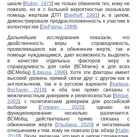
шкале
[
Rubin, 1973
]
не только обвиняли тех, кому не
повезло, но и с большей вероятностью оказывали
помощь жертвам ДТП
[
Bierhoff, 1991
]
и, в целом,
демонстрировали предрасположенность к участию в
волонтерстве
[
DePalma, 1999
]
.
Дальнейшие исследования показали, что
двойственность веры в справедливость,
проявляющаяся как в обвинении жертв, так и
помощи нуждающимся, дает возможность выделить
в качестве отдельных факторов веру в
справедливость для себя (ВСМ
личн
) и для всех
(ВСМ
общ
)
[
Lipkusa, 1996
]
. Хотя эти факторы имеют
высокий уровень прямой связи друг с другом как в
англоязычном, так и в русском варианте
[
Nartova-
Bochaver, 2018
]
, и оба они прямо связаны с
межличностным доверием и религиозностью
[
Bègue,
2002
]
, с политическим доверием для российской
выборки
[
Гулевич, 2020
]
, однако их
функционирование несколько различается.
ВСМ
общ
действительно прямо связана с
обвинением жертв
[
Улыбина, 2020
]
и негативным
отношением к тем, кому не повезло (см. обзор
[
Hafer,
2016
]
). Люди, верящие, что мир в целом справедлив,