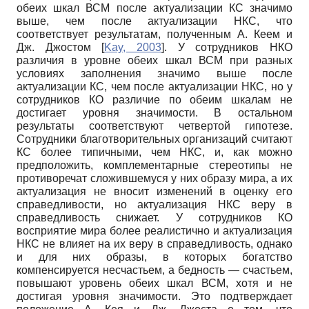
обеих шкал ВСМ после актуализации КС значимо
выше, чем после актуализации НКС, что
соответствует результатам, полученным А. Кеем и
Дж. Джостом
[
Kay, 2003
]
. У сотрудников НКО
различия в уровне обеих шкал ВСМ при разных
условиях заполнения значимо выше после
актуализации КС, чем после актуализации НКС, но у
сотрудников КО различие по обеим шкалам не
достигает уровня значимости. В остальном
результаты соответствуют четвертой гипотезе.
Сотрудники благотворительных организаций считают
КС более типичными, чем НКС, и, как можно
предположить, комплементарные стереотипы не
противоречат сложившемуся у них образу мира, а их
актуализация не вносит изменений в оценку его
справедливости, но актуализация НКС веру в
справедливость снижает. У сотрудников КО
восприятие мира более реалистично и актуализация
НКС не влияет на их веру в справедливость, однако
и для них образы, в которых богатство
компенсируется несчастьем, а бедность — счастьем,
повышают уровень обеих шкал ВСМ, хотя и не
достигая уровня значимости. Это подтверждает