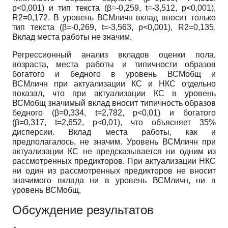
p<0,001) и тип текста (
β
=-0,259, t=-3,512, p<0,001),
R2=0,172. В уровень ВСМ
личн
вклад вносит только
тип текста (
β
=-0,269, t=-3,563, p<0,001), R2=0,135.
Вклад места работы не значим.
Регрессионный анализ вкладов оценки пола,
возраста, места работы и типичности образов
богатого и бедного в уровень ВСМ
общ
и
ВСМ
личн
при актуализации КС и НКС отдельно
показал, что при
актуализации КС в уровень
ВСМ
общ
значимый вклад вносит типичность образов
бедного (
β
=0,334, t=2,782, p<0,01) и богатого
(
β
=0,317, t=2,652, p<0,01), что объясняет 35%
дисперсии. Вклад места работы, как и
предполагалось, не значим. Уровень ВСМ
личн
при
актуализации КС не предсказывается ни одним из
рассмотренных предикторов. При актуализации НКС
ни один из рассмотренных предикторов не вносит
значимого вклада ни в уровень ВСМ
личн
, ни в
уровень ВСМ
общ
.
Обсуждение результатов