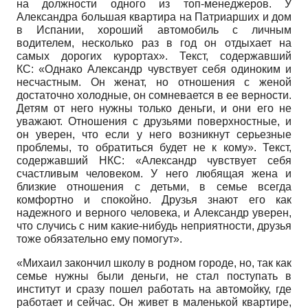
на должности одного из топ-менеджеров. У
Александра большая квартира на Патриарших и дом
в Испании, хороший автомобиль с личным
водителем, несколько раз в год он отдыхает на
самых дорогих курортах».
Текст, содержавший
КС:
«Однако Александр чувствует себя одиноким и
несчастным. Он женат, но отношения с женой
достаточно холодные, он сомневается в ее верности.
Детям от него нужны только деньги, и они его не
уважают. Отношения с друзьями поверхностные, и
он уверен, что если у него возникнут серьезные
проблемы, то обратиться будет не к кому».
Текст,
содержавший НКС:
«Александр чувствует себя
счастливым человеком. У него любящая жена и
близкие отношения с детьми, в семье всегда
комфортно и спокойно. Друзья знают его как
надежного и верного человека, и Александр уверен,
что случись с ним какие-нибудь неприятности, друзья
тоже обязательно ему помогут».
«Михаил закончил школу в родном городе, но, так как
семье нужны были деньги, не стал поступать в
институт и сразу пошел работать на автомойку, где
работает и сейчас. Он живет в маленькой квартире,