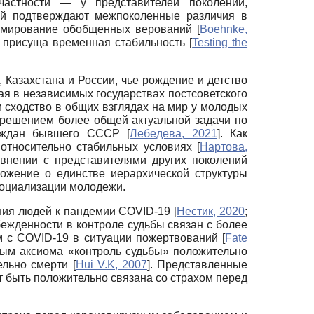
частности — у представителей поколений,
ий подтверждают межпоколенные различия в
формирование обобщенных верований
[
Boehnke,
м присуща временная стабильность
[
Testing the
Казахстана и России, чье рождение и детство
ая в независимых государствах постсоветского
 сходство в общих взглядах на мир у молодых
 решением более общей актуальной задачи по
граждан бывшего СССР
[
Лебедева, 2021
]
. Как
 относительно стабильных условиях
[
Нартова,
авнении с представителями других поколений
ожение о единстве иерархической структуры
социализации молодежи.
ния людей к пандемии COVID-19
[
Нестик, 2020
;
бежденности в контроле судьбы связан с более
ам с COVID-19 в ситуации пожертвований
[
Fate
орым аксиома «контроль судьбы» положительно
тельно смерти
[
Hui V.K, 2007
]
. Представленные
т быть положительно связана со страхом перед