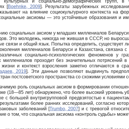
 культурных и социально-демографических групп, в 
иях
[
Boehnke, 2009
]
. Результаты зарубежных исследован
указывают на влияние социокультурного контекста на 
о социальные аксиомы — это устойчивые образования и и
нию социальных аксиом у младших миллениалов Беларуси, 
дов. Это молодежь, никогда не жившая в СССР, но выросш
е связи и общий язык. Попытка определить, существует ли
поколения миллениалов Беларуси и Казахстана, связана с
 различных социально-психологических феноменов у 
х миллениалов проходит без значительных потрясений в
з жизни и контекст взросления заметно отличаются в ср
адаев, 2019
]
. Эти данные позволяют выдвинуть предпол
стран постсоветского пространства со схожими условиями 
ачимую роль социальных аксиом в формировании отноше
орке (18—85 лет) обнаружено, что более высокий уровень у
же с большей внутригрупповой предвзятостью к пациент
 результатами более ранних исследований, согласно кот
 раковых заболеваний
[
Trumbo, 2007
]
и с тревогой относи
е о том, что социальная аксиома «контроль судьбы» може