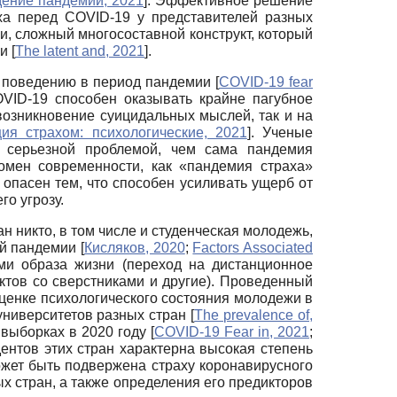
ение пандемии, 2021
]
. Эффективное решение
ха перед COVID-19 у представителей разных
, сложный многосоставной конструкт, который
ми
[
The latent and, 2021
]
.
у поведению в период пандемии
[
COVID-19 fear
OVID-19 способен оказывать крайне пагубное
возникновение суицидальных мыслей, так и на
ия страхом: психологические, 2021
]
. Ученые
е серьезной проблемой, чем сама пандемия
омен современности, как «пандемия страха»
опасен тем, что способен усиливать ущерб от
го угрозу.
 никто, в том числе и студенческая молодежь,
ий пандемии
[
Кисляков, 2020
;
Factors Associated
ми образа жизни (переход на дистанционное
ктов со сверстниками и другие). Проведенный
ценке психологического состояния молодежи в
университетов разных стран
[
The prevalence of,
х выборках
в 2020 году
[
COVID-19 Fear in, 2021
;
дентов этих стран характерна высокая степень
жет быть подвержена страху коронавирусного
х стран, а также определения его предикторов