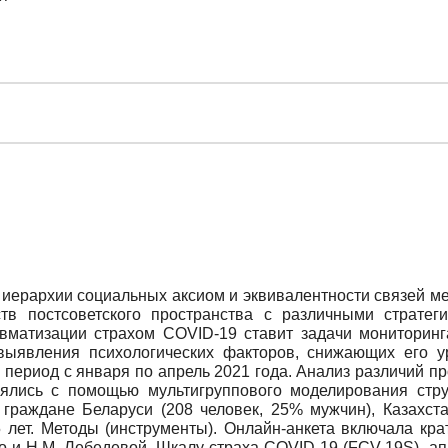
 иерархии социальных аксиом и эквивалентности связей м
тв постсоветского пространства с различными стратег
авматизации страхом COVID-19 ставит задачи мониторин
 выявления психологических факторов, снижающих его у
 период с января по апрель 2021 года. Анализ различий п
лялись с помощью мультигруппового моделирования стр
граждане Беларуси (208 человек, 25% мужчин), Казахста
5 лет. Методы (инструменты). Онлайн-анкета включала к
ко и Н.М. Лебедевой, Шкалу страха COVID-19 (FCV-19S), а