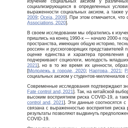
изучение социальных аксиом у различных
социализирующихся в определенных услов
выраженности социальных аксиом, а также 
2009
;
Oceja, 2009
]
. При этом отмечается, чт
Associations, 2020
]
.
В своем исследовании мы обратились к изуче
пришлись на конец 1990-х — начало 2000-х го
пространства, имеющих общую историю, тесны
россиян и русскоговорящих представителей 
оценке единства и характера проявления
подчеркивают социологи, молодость младши
2021
]
, но в то же время их ценности, обра
[
Молодежь в городе, 2020
;
Нартова, 2021
;
Р
социальных аксиом у студентов-миллениалов 
Современные исследования подтверждают зн
Fate control and, 2021
]
. Так, на китайской выб
высоким восприятием риска COVID-19, а так
control and, 2021
]
. Эти данные соотносятся с
связана с выраженностью восприятия риска
результаты позволяют выдвинуть предположени
COVID-19.