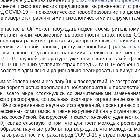
аселения в условиях пандемии
[
Психологическое сопровожд
зучение психологических предикторов выраженности стра
ед COVID-19 — психологическое новообразование пандемии
 и измеряется различными психологическими инструмента
а опасность. Он может побуждать людей к осмотрительном
действия и/или чрезмерной выраженности страх перед C
ровоцируя развитие тревожных, депрессивных состояний, 
анению массовой паники, росту ксенофобии
[
Травматизац
 возникающие в условиях пандемии, являются не мене
021
]
. В научной литературе уже описывается такой фен
21
]
. В нынешних условиях страх перед COVID-19 особенно 
воляет людям ясно и рационально реагировать на вирус и е
м заболеванием и его пагубных последствий не застрахован
кой вероятностью проявления неблагоприятных последств
ты всего мира столкнулись со значительными изменения
ого распорядка, социальная изоляция, ограничение конта
 89-и современных научных исследований, посвященных о
ессивных симптомов, а также нарушений сна у студентов 
 на российской, белорусской и казахстанской студенчески
20
]
, свидетельствуют о том, что для трети молодых респон
 образом, научные работы подтверждают, что молодежь мо
нга выраженности страха перед COVID-19 у студентов разны