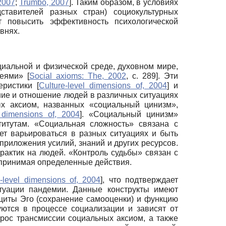
2007
;
Trumbo, 2007
]
. Таким образом, в условиях
тавителей разных стран) социокультурных
 повысить эффективность психологической
внях.
иальной и физической среде, духовном мире,
деями»
[
Social axioms: The, 2002
, с. 289]
. Эти
теристики
[
Culture-level dimensions of, 2004
]
и
ние и отношение людей в различных ситуациях
х аксиом, названных «социальный цинизм»,
l dimensions of, 2004
]
. «Социальный цинизм»
титутам. «Социальная сложность» связана с
ет варьироваться в разных ситуациях и быть
приложения усилий, знаний и других ресурсов.
рактик на людей. «Контроль судьбы» связан с
дпринимая определенные действия.
e-level dimensions of, 2004
]
, что подтверждает
туации пандемии. Данные конструкты имеют
щиты Эго (сохранение самооценки) и функцию
ются в процессе социализации и зависят от
прос трансмиссии социальных аксиом, а также