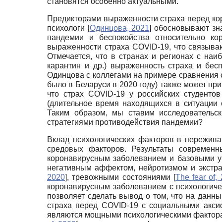
становятся особенно актуальными.
Предикторами выраженности страха перед кор
психологи
[
Одинцова, 2021
]
обосновывают зна
пандемии и беспокойства относительно ко
выраженности страха COVID-19, что связываю
Отмечается, что в странах и регионах с на
карантин и др.) выраженность страха и бе
Одинцова с коллегами на примере сравнения с
было в Беларуси в 2020 году) также может пр
что страх COVID-19 у российских студенто
(длительное время находящихся в ситуации 
Таким образом, мы ставим исследовательск
стратегиями противодействия пандемии?
Вклад психологических факторов в пережива
средовых факторов. Результаты современ
коронавирусным заболеванием и базовыми 
негативным аффектом, нейротизмом и экстр
2020
]
, тревожными состояниями
[
The fear of,
коронавирусным заболеванием с психологиче
позволяет сделать вывод о том, что на данн
страха перед COVID-19 c социальными акси
являются мощными психологическими фактор