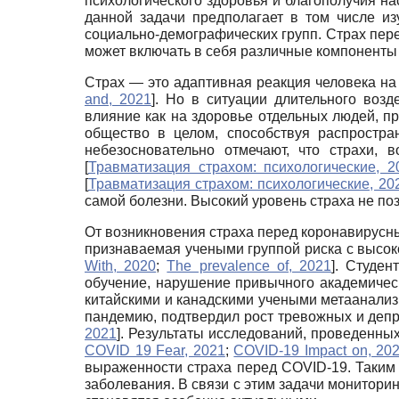
психологического здоровья и благополучия н
данной задачи предполагает в том числе и
социально-демографических групп. Страх пер
может включать в себя различные компоненты
Страх — это адаптивная реакция человека н
and, 2021
]
. Но в ситуации длительного воз
влияние как на здоровье отдельных людей, п
общество в целом, способствуя распростр
небезосновательно отмечают, что страхи,
[
Травматизация страхом: психологические, 2
[
Травматизация страхом: психологические, 20
самой болезни. Высокий уровень страха не поз
От возникновения страха перед коронавирусны
признаваемая учеными группой риска с высо
With, 2020
;
The prevalence of, 2021
]
. Студен
обучение, нарушение привычного академическ
китайскими и канадскими учеными метаанализ
пандемию, подтвердил рост тревожных и депр
2021
]
. Результаты исследований, проведенных
COVID 19 Fear, 2021
;
COVID-19 Impact on, 20
выраженности страха перед COVID-19. Таким
заболевания. В связи с этим задачи монитори