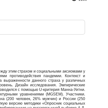
ежду этим страхом и социальными аксиомами у
иями противодействия пандемии. Контекст и
га выраженности данного страха у различных
ровень. Дизайн исследования. Эмпирические
роводился с помощью U-критерия Манна-Уитни.
уктурными уравнениями (MGSEM). Участники.
на (200 человек, 26% мужчин) и России (250
раткую версию методики «Опросник социальных
пробированную на русскоязычной выборке А.Д.