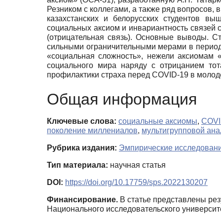
Резником с коллегами, а также ряд вопросов
казахстанских и белорусских студентов вы
социальных аксиом и инвариантность связей 
(отрицательная связь). Основные выводы. 
сильными ограничительными мерами в период
«социальная сложность», нежели аксиомам «
социального мира наряду с отрицанием тот
профилактики страха перед COVID-19 в молод
Общая информация
Ключевые слова:
социальные аксиомы
,
COVI
поколение миллениалов
,
мультигрупповой ана
Рубрика издания:
Эмпирические исследован
Тип материала:
научная статья
DOI:
https://doi.org/10.17759/sps.2022130207
Финансирование.
В статье представлены ре
Национального исследовательского университ