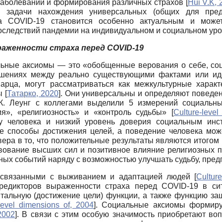
а заболеваний и формирования различных страхов
[
Hui V.K, 
 задачи нахождения универсальных (общих для предс
ха COVID-19 становится особенно актуальным и может
оследствий пандемии на индивидуальном и социальном уро
аженности страха перед COVID-19
альные аксиомы — это «обобщенные верования о себе, соц
ошениях между реально существующими фактами или и
арца, могут рассматриваться как межкультурные харак
ты
[
Татарко, 2020
]
. Они универсальны и определяют поведе
К. Леунг с коллегами выделили 5 измерений социальны
ия», «религиозность» и «контроль судьбы»
[
Culture-leve
у человека и низкий уровень доверия социальным инс
е способы достижения целей, а поведение человека мож
ера в то, что положительные результаты являются итогом 
вование высших сил и позитивное влияние религиозных п
ых событий наряду с возможностью улучшать судьбу, пре
 связанными с выживанием и адаптацией людей
[
Cultur
предикторов выраженности страха перед COVID-19 в си
нтальную (достижение цели) функции, а также функцию за
level dimensions of, 2004
]
. Социальные аксиомы формиру
2002
]
. В связи с этим особую значимость приобретают во