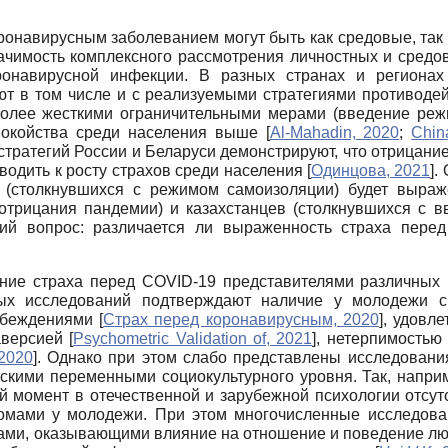
онавирусным заболеванием могут быть как средовые, так 
чимость комплексного рассмотрения личностных и средо
ронавирусной инфекции. В разных странах и регионах 
т в том числе и с реализуемыми стратегиями противодейст
иболее жесткими ограничительными мерами (введение ре
спокойства среди населения выше
[
Al-Mahadin, 2020
;
Chin
тратегий России и Беларуси демонстрируют, что отрицание
иводить к росту страхов среди населения
[
Одинцова, 2021
]
.
в (столкнувшихся с режимом самоизоляции) будет выра
отрицания пандемии) и казахстанцев (столкнувшихся с 
ий вопрос: различается ли выраженность страха пере
ние страха перед COVID-19 представителями различных 
ных исследований подтверждают наличие у молодежи с
убеждениями
[
Страх перед коронавирусным, 2020
]
, удовл
аверсией
[
Psychometric Validation of, 2021
]
, нетерпимостью
 2020
]
. Однако при этом слабо представлены исследовани
скими переменными социокультурного уровня. Так, напри
ый момент в отечественной и зарубежной психологии отсу
омами у молодежи. При этом многочисленные исследова
ами, оказывающими влияние на отношение и поведение л