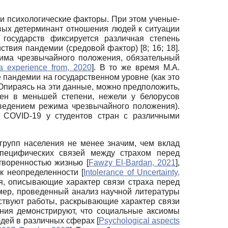
и психологические факторы. При этом ученые-
вых детерминант отношения людей к ситуации
государств фиксируется различная степень
вия пандемии (средовой фактор) [8; 16; 18].
жима чрезвычайного положения, обязательный
a experience from, 2020
]
. В то же время М.А.
 пандемии на государственном уровне (как это
 Опираясь на эти данные, можно предположить,
жен в меньшей степени, нежели у белорусов
введением режима чрезвычайного положения).
д COVID-19 у студентов стран с различными
групп населения не менее значим, чем вклад
пецифических связей между страхом перед
етворенностью жизнью
[
Fawzy El-Bardan, 2021
]
,
 к неопределенности
[
Intolerance of Uncertainty,
я, описывающие характер связи страха перед
мер, проведенный анализ научной литературы
тствуют работы, раскрывающие характер связи
ния демонстрируют, что социальные аксиомы
юдей в различных сферах
[
Psychological aspects