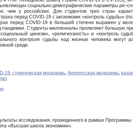
, выявляющих социально-демографические параметры ре¬спо
ше, чем у российских. Для студентов трех стран характ
страха перед COVID-19 с аксиомами «контроль судьбы» (по
Страх перед COVID-19 в большей степени выражен у мол
 пандемии. Студенты-миллениалы проявляют большую при
социальный цинизм», «религиозность» и «контроль судь
ального контроля судьбы над жизнью человека могут ра
ежной среде.
D-19
,
студенческая молодежь
,
белорусская молодежь
,
каза
лиз
ия
зультаты исследования, проведенного в рамках Программ
ета «Высшая школа экономики».