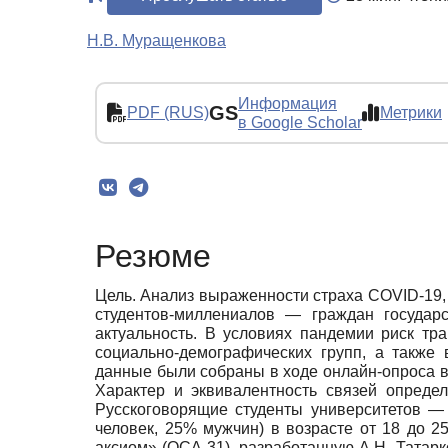
Н.В. Муращенкова
Информация
GS
PDF (RUS)
Метрики
в Google Scholar
Резюме
Цель. Анализ выраженности страха COVID-19,
студентов-миллениалов — граждан государс
актуальность. В условиях пандемии риск тр
социально-демографических групп, а также
данные были собраны в ходе онлайн-опроса в
Характер и эквивалентность связей опреде
Русскоговорящие студенты университетов — 
человек, 25% мужчин) в возрасте от 18 до 2
аксиом» (ОСА-31), разработанную А.Н. Татар