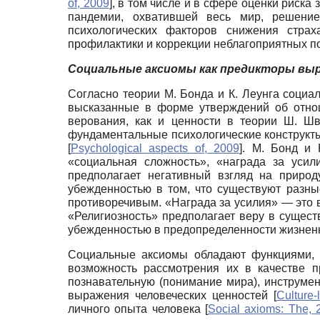
of, 2009
]
, в том числе и в сфере оценки риск
пандемии, охватившей весь мир, решение
психологических факторов снижения стра
профилактики и коррекции неблагоприятных п
Социальные аксиомы как предикторы выр
Согласно теории М. Бонда и К. Леунга соци
высказанные в форме утверждений об отн
верования, как и ценности в теории Ш. Шв
фундаментальные психологические конструк
[
Psychological aspects of, 2009
]
. М. Бонд и 
«социальная сложность», «награда за усил
предполагает негативный взгляд на природ
убежденностью в том, что существуют разны
противоречивым. «Награда за усилия» — это в
«Религиозность» предполагает веру в сущест
убежденностью в предопределенности жизненн
Социальные аксиомы обладают функциями,
возможность рассмотрения их в качестве 
познавательную (понимание мира), инструме
выражения человеческих ценностей
[
Culture-
личного опыта человека
[
Social axioms: The, 