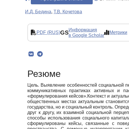
И.Д. Бедина
,
Т.В. Кочетова
Информация
GS
PDF (RUS)
Метрики
в Google Scholar
Резюме
Цель. Выявление особенностей социальной пе
коммуникативных практиках активных и па
«формулирования кейсов».Контекст и актуаль
общественных местах актуальным становитс
государства, но и социальный контроль. Опре
друг к другу, их взаимной социальной перц
способы использования социального капитал
сформулированы кейсы, связанные с пове
пространства. С помощью интерпретации к