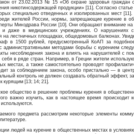
закон от 23.02.2013 № 15 «Об охране здоровья граждан 
ления никотинсодержащей продукции»
[11]
. Согласно статье
торых специально отведенных и изолированных мест
[11]
.
реди жителей России, нормы, запрещающие курение в об
сперты Минздрава России
[10]
. Они обращают внимание на
х и даже в медицинских учреждениях. О нарушениях с
я на лестничных площадках, общедомовых балконах. Увиде
раф в 1500 рублей, предусмотренный КоАП за подобно
 с административными методами борьбы с курением следуе
кты несоблюдения закона и влиять на нарушителей с по
себя в ряде стран. Например, в Греции жители использую
ых местах, а также самостоятельно проводят профилакт
едит за соблюдением закона, особо пристально — в цен
иальный контроль не должен создавать обратный эффект,
 к курящим
[13; 14; 21]
.
ское общество в решение проблемы курения в общественны
того важно изучить, как в настоящее время происходит
 используются.
чаемого предмета рассмотрим некоторые элементы комму
литературе.
ции людей на курение в общественных местах в условиях 