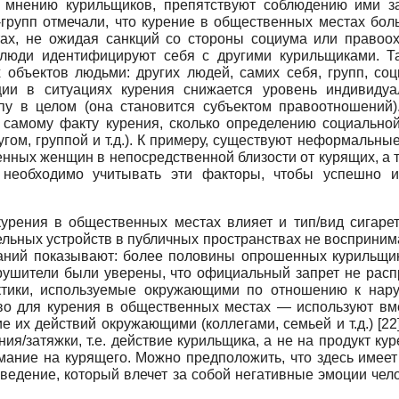
о мнению курильщиков, препятствуют соблюдению ими з
с-групп отмечали, что курение в общественных местах бо
тах, не ожидая санкций со стороны социума или правоох
юди идентифицируют себя с другими курильщиками. Т
 объектов людьми: других людей, самих себя, групп, со
ии в ситуациях курения снижается уровень индивидуа
пу в целом (она становится субъектом правоотношений).
 самому факту курения, сколько определению социальной
ругом, группой и т.д.). К примеру, существуют неформальн
енных женщин в непосредственной близости от курящих, а
необходимо учитывать эти факторы, чтобы успешно и
урения в общественных местах влияет и тип/вид сигарет
ельных устройств в публичных пространствах не восприни
ований показывают: более половины опрошенных курильщи
рушители были уверены, что официальный запрет не расп
ктики, используемые окружающими по отношению к наруш
во для курения в общественных местах — используют вм
е их действий окружающими (коллегами, семьей и т.д.)
[22
ия/затяжки, т.е. действие курильщика, а не на продукт кур
ание на курящего. Можно предположить, что здесь имеет 
оведение, который влечет за собой негативные эмоции чел