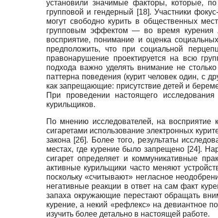
установили значимые факторы, которые, п
групповой и гендерный
[18]
. Участники фоку
могут свободно курить в общественных мес
групповым эффектом — во время курения л
восприятие, понимание и оценка социальных
предположить, что при социальной перцепц
правонарушение проектируется на всю груп
подхода важно уделять внимание не столько
паттерна поведения (курит человек один, с д
как запрещающие: присутствие детей и берем
При проведении настоящего исследования 
курильщиков.
По мнению исследователей, на восприятие к
сигаретами использование электронных курит
закона
[26]
. Более того, результаты исслед
местах, где курение было запрещено
[24]
. На
сигарет определяет и коммуникативные пра
активные курильщики часто меняют устройст
поскольку «считывают» негласное неодобрени
негативные реакции в ответ на сам факт курен
запаха окружающие перестают обращать вним
курение, а некий «рефлекс» на девиантное п
изучить более детально в настоящей работе.