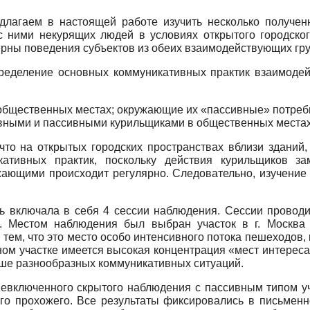
лагаем в настоящей работе изучить несколько получен
 ними некурящих людей в условиях открытого городског
рны поведения субъектов из обеих взаимодействующих гру
ределение основных коммуникативных практик взаимодей
общественных местах; окружающие их «пассивные» потреб
ивными и пассивными курильщиками в общественных местах
 что на открытых городских пространствах вблизи зданий
кативных практик, поскольку действия курильщиков з
ающими происходит регулярно. Следовательно, изучение
ть включала в себя 4 сессии наблюдения. Сессии проводи
0. Местом наблюдения был выбран участок в г. Москв
тем, что это место особо интенсивного потока пешеходов, 
ом участке имеется высокая концентрация «мест интереса
ьше разнообразных коммуникативных ситуаций.
евключенного скрытого наблюдения с пассивным типом уч
го прохожего. Все результаты фиксировались в письмен