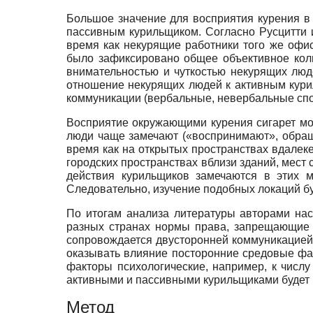
Большое значение для восприятия курения в
пассивным курильщиком. Согласно Русцитти и
время как некурящие работники того же офи
было зафиксировано общее объективное коли
внимательностью и чуткостью некурящих люде
отношение некурящих людей к активным кури
коммуникации (вербальные, невербальные спо
Восприятие окружающими курения сигарет мож
люди чаще замечают («воспринимают», обращ
время как на открытых пространствах вдалек
городских пространствах вблизи зданий, мест
действия курильщиков замечаются в этих 
Следовательно, изучение подобных локаций б
По итогам анализа литературы авторами на
разных странах нормы права, запрещающие 
сопровождается двусторонней коммуникацией
оказывать влияние посторонние средовые факт
факторы психологические, например, к числ
активными и пассивными курильщиками будет 
Метод