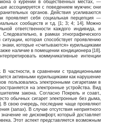
акона о курении в общественных местах, —
льше ассоциируется с поведением мужчин; они
ранительных органов. Действия усиливаются
ак проявляет себя социальная перцепция —
циальных сообществ и т.д.
[1; 3; 4; 14]
. Можно
льной ответственности каждого индивида, и
 Следовательно, в рамках этнографического
 ситуации, которая способствует проявлению
ые знаки, которые «считываются» курильщиками
 также наличие в помещении кондиционера
[18]
.
нтерпретировать коммуникативные интенции
. В частности, в сравнении с традиционными
мается активными курильщиками как нарушение
ков пользовались электронными сигаретами в
ространяется на электронные устройства. Вид
ителям закона. Согласно Покрель и соавт.,
есто обычных сигарет электронные без дыма,
]
. В свою очередь, последние чаще проявляют
ения (запах). В случае отсутствия неприятного
значение не дискомфорт, который доставляет
овека. Этот аспект представляется возможным