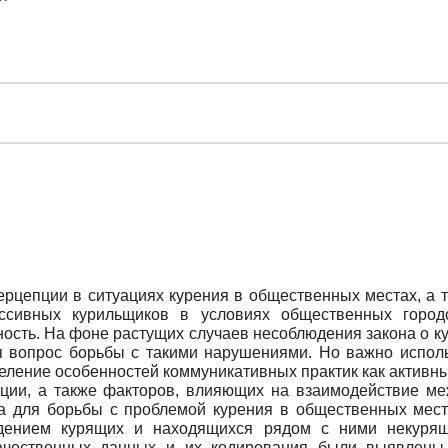
рцепции в ситуациях курения в общественных местах, а т
ссивных курильщиков в условиях общественных город
ность. На фоне растущих случаев несоблюдения закона о 
я вопрос борьбы с такими нарушениями. Но важно исполь
деление особенностей коммуникативных практик как активн
епции, а также факторов, влияющих на взаимодействие 
а для борьбы с проблемой курения в общественных мест
дением курящих и находящихся рядом с ними некурящи
ачественных данных и их кодирования были выявлены к