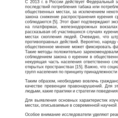
С 2013 г. в России действует Федеральный 
последствий потребления табака или потреб
общественных местах, за исключением неко
закона снижение распространения курения с
соблюдаются
[5]
. Этот факт подтверждают эк
на платформах, железнодорожных вокзала
рассказывая об участившихся случаях курени
местах скопления людей. Очевидно, что шт
противоправных действий. Вероятно, наряду
общественное мнение может фиксировать фа
Такие методы положительно зарекомендовали 
соблюдением закона о курении в общественн
некурящая часть населения ответственно сл
открытых пространствах
[15]
. Важно, что соц
групп населения по принципу принадлежности
Таким образом, необходимо вовлечь граждан
качестве превенции правонарушений. Для э
людьми, какие практики и стратегии поведения
Для выявления основных характеристик изу
местах, описываемые в современной научной 
Особое внимание исследователи уделяют реак