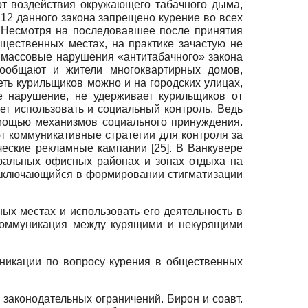
от воздействия окружающего табачного дыма,
 12 данного закона запрещено курение во всех
 Несмотря на последовавшее после принятия
щественных местах, на практике зачастую не
 массовые нарушения «антитабачного» закона
ообщают и жители многоквартирных домов,
ть курильщиков можно и на городских улицах,
е нарушение, не удерживает курильщиков от
т использовать и социальный контроль. Ведь
мощью механизмов социального принуждения.
т коммуникативные стратегии для контроля за
ические рекламные кампании
[25]
. В Ванкувере
тральных офисных районах и зонах отдыха на
 заключающийся в формировании стигматизации
х местах и использовать его деятельность в
 коммуникация между курящими и некурящими
никации по вопросу курения в общественных
законодательных ограничений. Бирон и соавт.