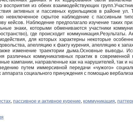
го восприятия из обеих взаимодействующих групп.Участни
вия активных и пассивных курильщиков в районе ул. Тв
но невключенное скрытое наблюдение с пассивным типо
ову кейсов. Наблюдение предполагало изучение таких при
ьные знаки, которыми обмениваются участники коммуник
ространство), где происходит коммуникация.Результаты. 
модействия, для которых характерны некоторые особенно
овольства, апелляцию к факту курения, апелляцию к запа
 также изменение траектории дыма.Основные выводы. И
ия различных коммуникативных практик в современной 
нные кампании, направленные как на нарушителей, так и н
оведению путем иммерсивной передачи «чужого» социал
х аппарата социального принуждения с помощью вербализа
естах
,
пассивное и активное курение
,
коммуникация
,
паттер
ия