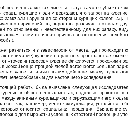
 общественных местах имеет и статус самого субъекта ко
 соавт., курящие люди утверждают, что запрет на курение
са замечали нарушения со стороны курящих коллег
[23]
. 
чество нарушений, то, вероятно, различия в ответах дв
й по отношению к неестественному для них запаху, виду
льщикам; в чем истинная причина возникновения подобных
собы).
ет разниться и в зависимости от места, где происходит 
ают внимание) курение на уличных пространствах около б
е от «точек интересов» курение фиксируется прохожими р
 с высокой концентрацией людей встречается большая вари
местах чаще, а значит взаимодействие между курильщи
удет целесообразным для настоящего исследования.
стоящей работы была выявлена следующая исследовател
курение в общественных местах, подобные практики нере
 между активным курильщиком и окружающими его людьми
оры, как, например, место коммуникации, устройство, обе
у которых относится социальная перцепция. Выявление 
полезно для выработки успешных стратегий превенции упо