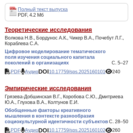
Редакционная политика
Полный текст выпуска
PDF, 4.2 Мб
Индексирование
Для авторов
Теоретические исследования
Волкова Н.В., Бордунос А.К., Чикер В.А., Почебут Л.Г.,
Рубрики
Кораблева С.А.
Подписка
Цифровое моделирование тематического
поля изучения социального капитала
Контакты
поколений в организациях
С. 5–27
DOI
PDF
Аудио
10.17759/sps.2025160101
240
Эмпирические исследования
Грязева-Добшинская В.Г., Коробова С.Ю., Дмитриева
Ю.А., Глухова В.А., Колтунов Е.И.
Обобщенные факторы креативного
мышления в контексте разнообразия
социокультурной идентичности субъектов
С. 28–50
DOI
PDF
Аудио
10.17759/sps.2025160102
260