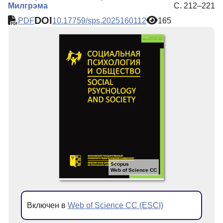
Милгрэма
С. 212–221
DOI
PDF
10.17759/sps.2025160112
165
Scopus
Web of Science CC
Включен в
Web of Science CC (ESCI)