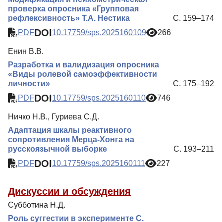
проверка опросника «Групповая
рефлексивность» Т.А. Нестика
С. 159–174
DOI
PDF
10.17759/sps.2025160109
266
Енин В.В.
Разработка и валидизация опросника
«Виды ролевой самоэффективности
личности»
С. 175–192
DOI
PDF
10.17759/sps.2025160110
746
Ничко Н.В., Гуриева С.Д.
Адаптация шкалы реактивного
сопротивления Мерца-Хонга на
русскоязычной выборке
С. 193–211
DOI
PDF
10.17759/sps.2025160111
227
Дискуссии и обсуждения
Субботина Н.Д.
Роль суггестии в эксперименте С.