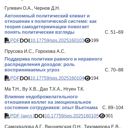
Гулевич О.А., Чернов Д.Н.
Автономный политический климат и
отношение к политической системе: как
теория самодетерминации помогает
понять политические взгляды
С. 51–69
DOI
PDF
10.17759/sps.2025160103
199
Прусова И.С., Горохова А.С.
Поддержка политики равного и неравного
распределения доходов: роль
воспринимаемых угроз
С. 70–88
DOI
PDF
10.17759/sps.2025160104
194
Ма Т.Н., Ву Х.В., Дао Т.Х.А., Нгуен Т.К.
Влияние недоброжелательного
отношения коллег на эмоциональное
состояние сотрудников: опыт Вьетнама
С. 89–104
DOI
PDF (англ.)
10.17759/sps.2025160105
301
Самохвалова А.Г., Вишневская О.Н., Тихомирова Е.В.,