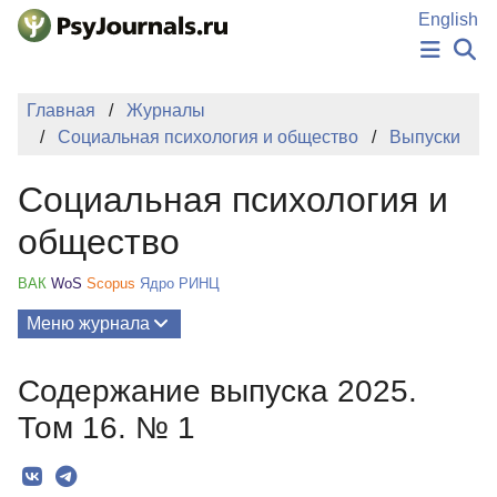
Перейти к основному содержанию
English
НОВОСТИ
Главная
Журналы
ИЗДАНИЯ
Социальная психология и общество
Выпуски
АВТОРЫ
ПОДАТЬ РУКОПИСЬ
Социальная психология и
БАЗА ЗНАНИЙ
КЛЮЧЕВЫЕ СЛОВА
общество
Регистрация
Вход
ВАК
WoS
Scopus
Ядро РИНЦ
Меню журнала
Выпуски
Содержание выпуска 2025.
О Журнале
Том 16. № 1
Миссия
Редколлегия