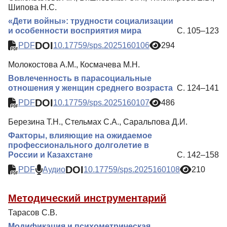
Шипова Н.С.
«Дети войны»: трудности социализации
и особенности восприятия мира
С. 105–123
DOI
PDF
10.17759/sps.2025160106
294
Молокостова А.М., Космачева М.Н.
Вовлеченность в парасоциальные
отношения у женщин среднего возраста
С. 124–141
DOI
PDF
10.17759/sps.2025160107
486
Березина Т.Н., Стельмах С.А., Саральпова Д.И.
Факторы, влияющие на ожидаемое
профессионального долголетие в
России и Казахстане
С. 142–158
DOI
PDF
Аудио
10.17759/sps.2025160108
210
Методический инструментарий
Тарасов С.В.
Модификация и психометрическая