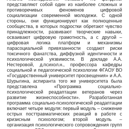
представляют собой один из наиболее сложных и
противоречивых феноменов цифровой
социализации современной молодежи. С одной
стороны, они функционируют как полноценные
сообщества, в которых подростки обретают чувство
принадлежности, развивают творческие навыки,
осваивают цифровую грамотность, а с другой –
цифровая логика платформ и механизмы
парасоциальной привязанности создают риски
токсичного фанатства, диффузной идентичности и
психологической уязвимости. В докладе А.А.
Нестеровой, д.психол.н., профессора кафедры
социальной и педагогической психологии ФГАОУ ВО
«Государственный университет просвещения» и А.А.
Шурыгина, аспиранта того же университета была
представлена «Программа социально-
психологической реадаптации ветеранов через
развитие жизнеспособности». Разработанная
программа социально-психологической реадаптации
включает четыре модуля: первый модуль – снижение
острых посттравматических реакций в работе с
кризисным психологом; второй модуль –
организация психологического сопровождения групп