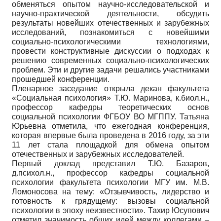
обменяться опытом научно-исследовательской и
научно-практической деятельности, обсудить
результаты новейших отечественных и зарубежных
исследований, познакомиться с новейшими
социально-психологическими технологиями,
провести конструктивные дискуссии о подходах к
решению современных социально-психологических
проблем. Эти и другие задачи решались участниками
прошедшей конференции.
Пленарное заседание открыла декан факультета
«Социальная психология» Т.Ю. Маринова, к.биол.н.,
профессор кафедры теоретических основ
социальной психологии ФГБОУ ВО МГППУ. Татьяна
Юрьевна отметила, что ежегодная конференция,
которая впервые была проведена в 2016 году, за эти
11 лет стала площадкой для обмена опытом
отечественных и зарубежных исследователей.
Первый доклад представил Т.Ю. Базаров,
д.психол.н., профессор кафедры социальной
психологии факультета психологии МГУ им. М.В.
Ломоносова на тему: «Отзывчивость, лидерство и
готовность к грядущему: вызовы социальной
психологии в эпоху неизвестности». Тахир Юсупович
отметил значимость общих идей между коллегами –