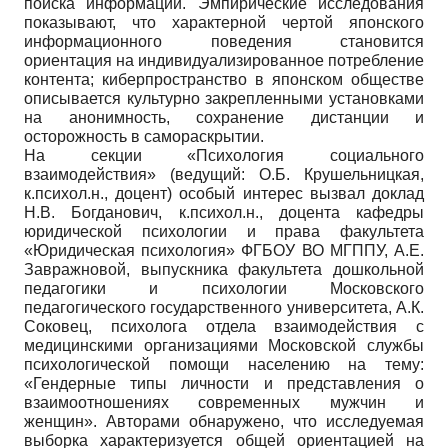
поиска информации. Эмпирические исследования
показывают, что характерной чертой японского
информационного поведения становится
ориентация на индивидуализированное потребление
контента; киберпространство в японском обществе
описывается культурно закрепленными установками
на анонимность, сохранение дистанции и
осторожность в самораскрытии.
На секции «Психология социального
взаимодействия» (ведущий: О.Б. Крушельницкая,
к.психол.н., доцент) особый интерес вызвал доклад
Н.В. Богданович, к.психол.н., доцента кафедры
юридической психологии и права факультета
«Юридическая психология» ФГБОУ ВО МГППУ, А.Е.
Завражновой, выпускника факультета дошкольной
педагогики и психологии Московского
педагогического государственного университета, А.К.
Соковец, психолога отдела взаимодействия с
медицинскими организациями Московской службы
психологической помощи населению на тему:
«Гендерные типы личности и представления о
взаимоотношениях современных мужчин и
женщин». Авторами обнаружено, что исследуемая
выборка характеризуется общей ориентацией на