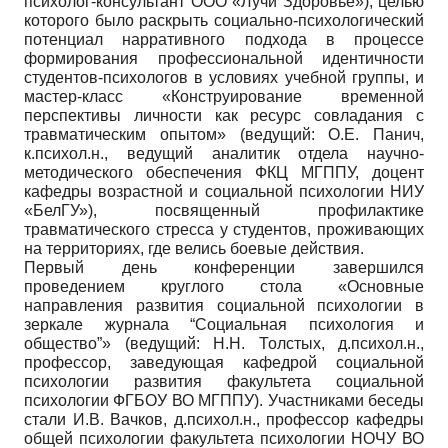
психолог-консультант ООО «Лучи Здоровье»), целью
которого было раскрыть социально-психологический
потенциал нарративного подхода в процессе
формирования профессиональной идентичности
студентов-психологов в условиях учебной группы, и
мастер-класс «Конструирование временной
перспективы личности как ресурс совладания с
травматическим опытом» (ведущий: О.Е. Панич,
к.психол.н., ведущий аналитик отдела научно-
методического обеспечения ФКЦ МГППУ, доцент
кафедры возрастной и социальной психологии НИУ
«БелГУ»), посвященный профилактике
травматического стресса у студентов, проживающих
на территориях, где велись боевые действия.
Первый день конференции завершился
проведением круглого стола «Основные
направления развития социальной психологии в
зеркале журнала “Социальная психология и
общество”» (ведущий: Н.Н. Толстых, д.психол.н.,
профессор, заведующая кафедрой социальной
психологии развития факультета социальной
психологии ФГБОУ ВО МГППУ). Участниками беседы
стали И.В. Вачков, д.психол.н., профессор кафедры
общей психологии факультета психологии НОЧУ ВО