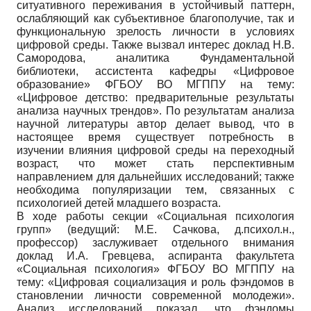
ситуативного переживания в устойчивый паттерн,
ослабляющий как субъективное благополучие, так и
функциональную зрелость личности в условиях
цифровой среды. Также вызвал интерес доклад Н.В.
Самородова, аналитика Фундаментальной
библиотеки, ассистента кафедры «Цифровое
образование» ФГБОУ ВО МГППУ на тему:
«Цифровое детство: предварительные результаты
анализа научных трендов». По результатам анализа
научной литературы автор делает вывод, что в
настоящее время существует потребность в
изучении влияния цифровой среды на переходный
возраст, что может стать перспективным
направлением для дальнейших исследований; также
необходима популяризации тем, связанных с
психологией детей младшего возраста.
В ходе работы секции «Социальная психология
групп» (ведущий: М.Е. Сачкова, д.психол.н.,
профессор) заслуживает отдельного внимания
доклад И.А. Гревцева, аспиранта факультета
«Социальная психология» ФГБОУ ВО МГППУ на
тему: «Цифровая социализация и роль фэндомов в
становлении личности современной молодежи».
Анализ исследований показал, что фэндомы