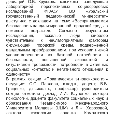
девиаций. О.В. Кружкова, к.психол.н., заведующая
лабораторией перспективных социосредовых
исследований ФГАОУ ВО «Уральский
государственный педагогический университет»
выступила с докладом на тему: «Воспринимаемая
безопасность вандализированной городской среды в
пожилом возрасте». Согласно результатам
исследования, пожилые люди наиболее
чувствительны к неблагоприятным факторам
окружающей городской среды, подверженной
вандальным преобразованиям, при условии низкой
удовлетворенности их базовой потребности в
безопасности, повышенной личностной и
ситуативной тревожности, потребности в активных
социальных контактах и негативного отношения к
одиночеству.
В рамках секции «Практическая этнопсихология»
(ведущие: О.С. Павлова, к.пед.н., доцент; В.В.
Гриценко, д.психол.н., профессор) руководители
секции отметили доклад И.И. Кауненко, доктора
психологии, доцента факультета социальных наук и
образования Независимого Международного
Университета Молдовы (ULIM) и Л.Ф. Хорозовой,
доктора психологии, доцента Комратского