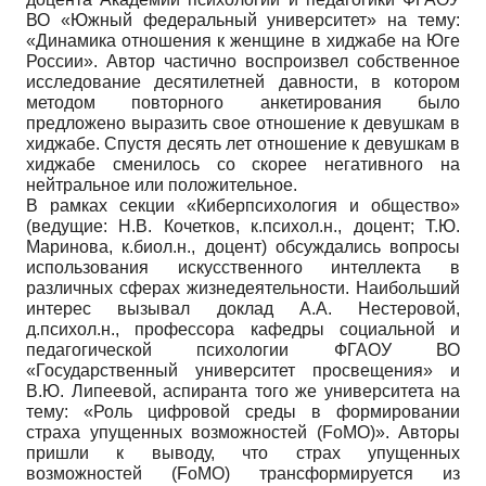
ВО «Южный федеральный университет» на тему:
«Динамика отношения к женщине в хиджабе на Юге
России». Автор частично воспроизвел собственное
исследование десятилетней давности, в котором
методом повторного анкетирования было
предложено выразить свое отношение к девушкам в
хиджабе. Спустя десять лет отношение к девушкам в
хиджабе сменилось со скорее негативного на
нейтральное или положительное.
В рамках секции «Киберпсихология и общество»
(ведущие: Н.В. Кочетков, к.психол.н., доцент; Т.Ю.
Маринова, к.биол.н., доцент) обсуждались вопросы
использования искусственного интеллекта в
различных сферах жизнедеятельности. Наибольший
интерес вызывал доклад А.А. Нестеровой,
д.психол.н., профессора кафедры социальной и
педагогической психологии ФГАОУ ВО
«Государственный университет просвещения» и
В.Ю. Липеевой, аспиранта того же университета на
тему: «Роль цифровой среды в формировании
страха упущенных возможностей (FoMO)». Авторы
пришли к выводу, что страх упущенных
возможностей (FoMO) трансформируется из