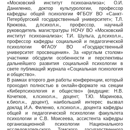
«Московский институт психоанализа»; О.И.
Даниленко, доктор культурологии, профессор
кафедры общей психологии ФГБОУ ВО «Санкт-
Петербургский государственный университет»; Т.Л.
Крюкова, д.психол.н., профессор, научный
руководитель магистратуры НОЧУ ВО «Московский
институт психоанализа»; Т.И. Шульга, д.психол.н.,
профессор кафедры социальной и педагогической
психологии ФГАОУ ВО «Государственный
университет просвещения». За «круглым столом»
участники обсудили особенности и перспективы
дальнейшего развития социальной психологии в
свете публикаций журнала «Социальная психология
и общество».
В рамках второго дня работы конференции, который
проходил полностью в онлайн-формате на секции
«Киберпсихология и общество» (ведущие: Н.В.
Кочетков, к.психол.н., доцент; Т.Ю. Маринова,
к.биол.н., доцент), наибольший интерес вызвал
доклад И.А. Филенко, к.психол.н., доцента кафедры
общей и педагогической психологии факультета
психологии и С.В. Моисеева, ассистента кафедры
организационной психологии Национального
исследовательского Томского государственного