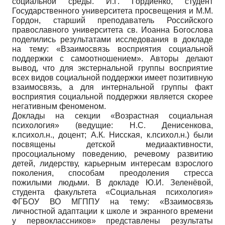
социальной среды. И.Г. Гордиенко, студент
Государственного университета просвещения и М.М.
Гордон, старший преподаватель Российского
православного университета св. Иоанна Богослова
поделились результатами исследования в докладе
на тему: «Взаимосвязь восприятия социальной
поддержки с самоотношением». Авторы делают
вывод, что для экстернальной группы восприятие
всех видов социальной поддержки имеет позитивную
взаимосвязь, а для интернальной группы факт
восприятия социальной поддержки является скорее
негативным феноменом.
Доклады на секции «Возрастная социальная
психология» (ведущие: Н.С. Денисенкова,
к.психол.н., доцент; А.К. Нисская, к.психол.н.) были
посвящены детской медиаактивности,
просоциальному поведению, речевому развитию
детей, лидерству, карьерным интересам взрослого
поколения, способам преодоления стресса
пожилыми людьми. В докладе Ю.И. Зеленёвой,
студента факультета «Социальная психология»
ФГБОУ ВО МГППУ на тему: «Взаимосвязь
личностной адаптации к школе и экранного времени
у первоклассников» представлены результаты