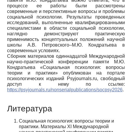
памяти М.Ю. Кондратьева можно отметить, что в
процессе ее работы были рассмотрены
современные и перспективные вопросы и проблемы
социальной психологии. Результаты проведенных
исследований, выполненные квалифицированными
специалистами в области социальной психологии,
наглядно демонстрируют практическую
применимость концептуальных положений научной
школы А.В. Петровского–М.Ю. Кондратьева в
современных условиях.
Сборник материалов одиннадцатой Международной
научно-практической конференции памяти М.Ю.
Кондратьева «Социальная психология: вопросы
теории и практики» опубликован на портале
психологических изданий Psyjournals.ru, свободный
доступ к нему по ссылке:
https://psyjournals.ru/nonserialpublications/socpsy2026
.
Литература
Социальная психология: вопросы теории и
практики. Материалы XI Международной