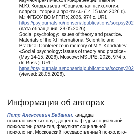
научно-практической конференции памяти
М.Ю. Кондратьева «Социальная психология:
вопросы теории и практики» (14-15 мая 2026 г.).
М.: ФГБОУ ВО МГППУ, 2026. 974 с. URL:
https://psyjournals.ru/nonserialpublications/socpsy20
(дата обращения: 28.05.2026).
Social psychology: issues of theory and practice.
Materials of the XI International Scientific and
Practical Conference in memory of M.Y. Kondratiev
«Social psychology: issues of theory and practice»
(May 14-15, 2026). Moscow: MSUPE, 2026. 974 p.
(In Russ.). URL:
https://psyjournals.ru/nonserialpublications/socpsy20
(viewed: 28.05.2026).
Информация об авторах
Петр Алексеевич Бабанин,
кандидат
психологических наук, доцент кафедры социальной
психологии развития, факультет социальной
психологии, Московский государственный психолого-