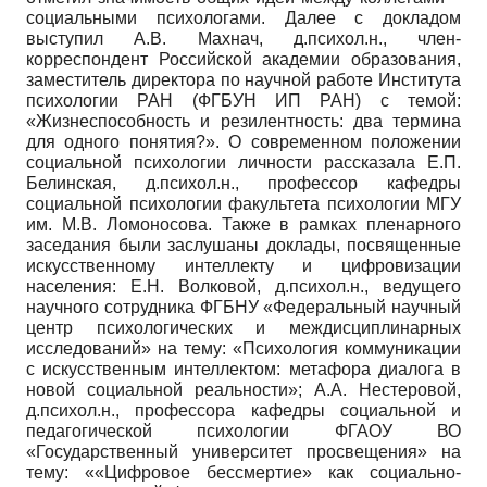
социальными психологами. Далее с докладом
выступил А.В. Махнач, д.психол.н., член-
корреспондент Российской академии образования,
заместитель директора по научной работе Института
психологии РАН (ФГБУН ИП РАН) с темой:
«Жизнеспособность и резилентность: два термина
для одного понятия?». О современном положении
социальной психологии личности рассказала Е.П.
Белинская, д.психол.н., профессор кафедры
социальной психологии факультета психологии МГУ
им. М.В. Ломоносова. Также в рамках пленарного
заседания были заслушаны доклады, посвященные
искусственному интеллекту и цифровизации
населения: Е.Н. Волковой, д.психол.н., ведущего
научного сотрудника ФГБНУ «Федеральный научный
центр психологических и междисциплинарных
исследований» на тему: «Психология коммуникации
с искусственным интеллектом: метафора диалога в
новой социальной реальности»; А.А. Нестеровой,
д.психол.н., профессора кафедры социальной и
педагогической психологии ФГАОУ ВО
«Государственный университет просвещения» на
тему: ««Цифровое бессмертие» как социально-