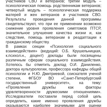
участников СВО и ветеранов; третий модуль –
психологическая помощь родственникам ветеранов;
четвертый модуль – психологическая поддержка
матерей и жен ветеранов и участников СВО.
Результаты проведения данной программы
свидетельствуют, что при ее применении возможно
снижение уровня проявления симптомов ПТСР,
значительное улучшение качества жизни и, как
следствие, помощь ветеранам в реадаптации к
гражданскому обществу.
В рамках секции «Психология социального
взаимодействия» (ведущий: О.Б. Крушельницкая,
к.психол.н., доцент) доклады были посвящены
различным сферам социального взаимодействия.
Хотелось бы отметить доклад О.И. Даниленко,
доктора культурологии, профессора кафедры общей
психологии и Н.Ю. Дмитриевой, соискателя ученой
степени, ФГБОУ ВО «Санкт-Петербургский
государственный университет», на тему:
«Проявления дружбы как факторы
удовлетворенности дружескими отношениями».
Исследователи поставили перед собой цель
определить, какие именно проявления дружбы
оказываются наиболее значимыми для оценки