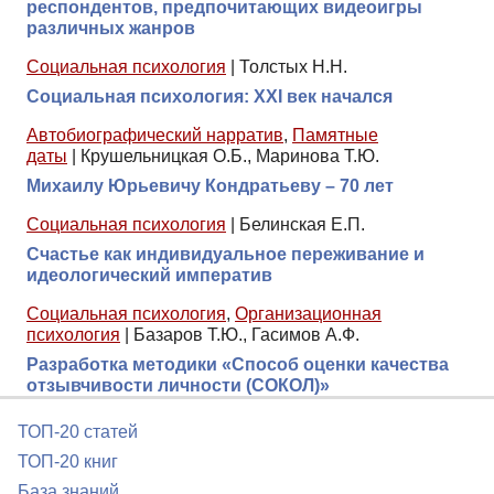
респондентов, предпочитающих видеоигры
различных жанров
Социальная психология
|
Толстых Н.Н.
Социальная психология: XXI век начался
Автобиографический нарратив
,
Памятные
даты
|
Крушельницкая О.Б., Маринова Т.Ю.
Михаилу Юрьевичу Кондратьеву – 70 лет
Социальная психология
|
Белинская Е.П.
Счастье как индивидуальное переживание и
идеологический императив
Социальная психология
,
Организационная
психология
|
Базаров Т.Ю., Гасимов А.Ф.
Разработка методики «Способ оценки качества
отзывчивости личности (СОКОЛ)»
ТОП-20 статей
ТОП-20 книг
База знаний