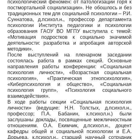
психологический феномен: от патологизации горя к
постмортальной социализации». Не обошлось и без
традиционных тем для социальной психологии – Р.И.
Суннатова, д.психол.н., профессор департамента
психологии Института педагогики и психологии
образования ГАОУ ВО МГПУ выступила с темой:
«Мотивация подростков к социально значимой
деятельности: разработка и апробация авторской
методики».
После выступлений на пленарном заседании
состоялась работа в рамках секций. Основные
направления работы конференции: «Социальная
психология личности», «Возрастная социальная
психология», «Практическая этнопсихология»,
«Киберпсихология и общество», «Социальная
психология групп», «Психология социального
взаимодействия».
В ходе работы секции «Социальная психология
личности» (ведущие: Н.Н. Толстых, д.психол.н.,
профессор; П.А. Бабанин, к.психол.н.) были
заслушаны доклады, посвященные межличностным
отношениям. О.А. Екимчик, д.психол.н., доцент
кафедры общей и социальной психологии и Е.А.
Дорьева, к.психол.н., старший научный сотрудник