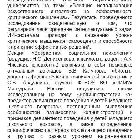
университета на тему: «Влияние использования
искусственного интеллекта на эффективность
критического мышления». Результаты проведенного
исследования свидетельствуют о том, что
регулярное делегирование интеллектуальных задач
ИИ-системам приводит к снижению уровня
критического мышления, самооценки и способности
к принятию эффективных решений.
Секция «Возрастная социальная психология»
(ведущие: Н.С. Денисенкова, к.психол.н., доцент; А.К.
Нисская, к.психол.н.) включала в себя несколько
актуальных докладов. В.В. Катунова, к.биол.н.,
доцент кафедры общей и клинической психологии и
С.В. Абдуллина, студент ФГБОУ ВО «ПИМУ»
Минздрава России поделились своим
исследованием на тему: «Копинг-стратегии как
предиктор девиантного поведения у детей младшего
школьного возраста», посвященным выявлению
особенностей взаимосвязи копинг-стратегий и
признаков девиантного поведения у детей младшего
школьного возраста, а также определению
специфических паттернов совладающего поведения
в группах с разным уровнем выраженности