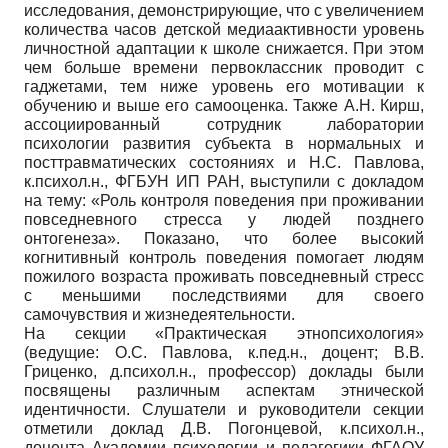
исследования, демонстрирующие, что с увеличением
количества часов детской медиаактивности уровень
личностной адаптации к школе снижается. При этом
чем больше времени первоклассник проводит с
гаджетами, тем ниже уровень его мотивации к
обучению и выше его самооценка. Также А.Н. Кирш,
ассоциированный сотрудник лаборатории
психологии развития субъекта в нормальных и
посттравматических состояниях и Н.С. Павлова,
к.психол.н., ФГБУН ИП РАН, выступили с докладом
на тему: «Роль контроля поведения при проживании
повседневного стресса у людей позднего
онтогенеза». Показано, что более высокий
когнитивный контроль поведения помогает людям
пожилого возраста проживать повседневный стресс
с меньшими последствиями для своего
самочувствия и жизнедеятельности.
На секции «Практическая этнопсихология»
(ведущие: О.С. Павлова, к.пед.н., доцент; В.В.
Гриценко, д.психол.н., профессор) доклады были
посвящены различным аспектам этнической
идентичности. Слушатели и руководители секции
отметили доклад Д.В. Погонцевой, к.психол.н.,
доцента Академии психологии и педагогики ФГАОУ