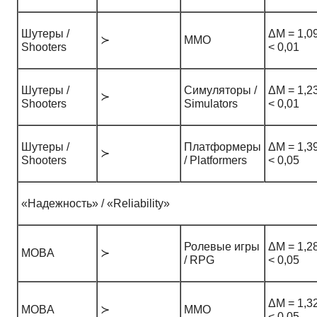
Шутеры /
ΔM = 1,09
≻
ММО
Shooters
< 0,01
Шутеры /
Симуляторы /
ΔM = 1,23
≻
Shooters
Simulators
< 0,01
Шутеры /
Платформеры
ΔM = 1,39
≻
Shooters
/ Platformers
< 0,05
«Надежность» / «Reliability»
Ролевые игры
ΔM = 1,28
MOBA
≻
/ RPG
< 0,05
ΔM = 1,32
MOBA
≻
ММО
< 0,05