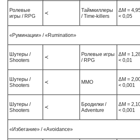
Ролевые
Таймкиллеры
ΔM = 4,95
≺
игры / RPG
/ Time-killers
< 0,05
«Руминации» / «Rumination»
Шутеры /
Ролевые игры
ΔM = 1,28
≺
Shooters
/ RPG
< 0,01
Шутеры /
ΔM = 2,00
≺
ММО
Shooters
< 0,001
Шутеры /
Бродилки /
ΔM = 2,10
≺
Shooters
Adventure
< 0,001
«Избегание» / «Avoidance»