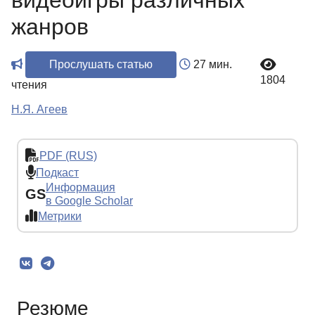
видеоигры различных
жанров
Прослушать статью
27 мин.
1804
чтения
Н.Я. Агеев
PDF (RUS)
Подкаст
Информация
GS
в Google Scholar
Метрики
Резюме