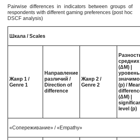
Pairwise differences in indicators between groups of
respondents with different gaming preferences (post hoc
DSCF analysis)
Шкала / Scales
Разност
средних
(ΔM) |
Направление
уровень
Жанр 1 /
различий /
Жанр 2 /
значимо
Genre 1
Direction of
Genre 2
(p) / Mea
difference
differenc
(ΔM) |
significa
level (p)
«Сопереживание» / «Empathy»