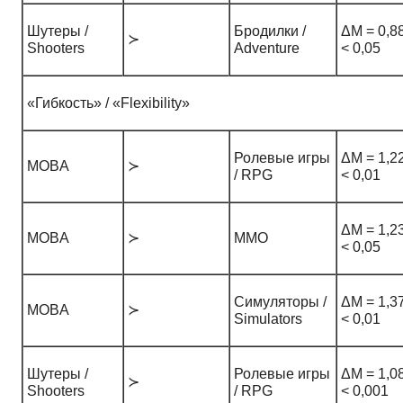
Шутеры /
Бродилки /
ΔM = 0,88
≻
Shooters
Adventure
< 0,05
«Гибкость» / «Flexibility»
Ролевые игры
ΔM = 1,22
MOBA
≻
/ RPG
< 0,01
ΔM = 1,23
MOBA
≻
ММО
< 0,05
Симуляторы /
ΔM = 1,37
MOBA
≻
Simulators
< 0,01
Шутеры /
Ролевые игры
ΔM = 1,08
≻
Shooters
/ RPG
< 0,001