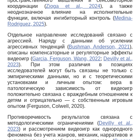
пространственного мышления и сенсомоторной
координации (
Zioga et al., 2024
), а также
неоднозначное влияние на исполнительные
функции, включая ингибиторный контроль (
Medina-
Rodriguez, 2025
).
Отдельное направление исследований связано с
агрессией. Наряду с данными об усилении
агрессивных тенденций (
Bushman, Anderson, 2021
),
описаны компенсаторные и регуляторные эффекты
видеоигр (
Garcia, Ferguson, Wang, 2022
;
Devilly et al.,
2023
). При этом различия в позициях
исследователей могут быть связаны не только с
эмпирическими данными, но и с теоретическими
установками и личным опытом: вера в
патологическую зависимость от видеоигр
положительно связана с враждебным отношением к
детям и отрицательно — с собственным игровым
опытом (Ferguson, Colwell, 2020).
Противоречивость результатов связана с
методологическими ограничениями (
Devilly et al.,
2023
) и рассмотрением видеоигр как однородного
феномена без учета жанров, механик, нарративов и