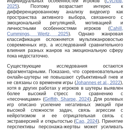
индивидуальных особенностей игроков (
Суслов,
2025
). Поэтому возрастает интерес к
дифференцированному анализу видеоигр как
пространства активного выбора, связанного с
эмоциональной регуляцией, мотивацией и
личностными особенностями игроков (
Cahill,
Cummings, Wertz, 2025
). Однако жанровая
классификация осложняется мультижанровостью
современных игр, а исследований сравнительного
влияния разных жанров на эмоциональную сферу
пока недостаточно.
Существующие исследования остаются
фрагментарными. Показано, что соревновательные
онлайн-шутеры не повышают субъективный гнев и
не связаны со временем игры (
Johannes et al., 2022
),
хотя в других работах у игроков в шутеры выявлен
более высокий стресс по сравнению с
«песочницами» (
Griffith, Sharpe, 2024
). Для ролевых
игр описано усиление негативных эмоций при
высокой сложности задач, связь агрессии с
нейротизмом и ее отрицательная связь с
экстраверсией и открытостью (
Cao, 2024
). Принятие
перспективы персонажа-жертвы может усиливать