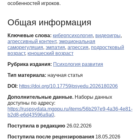
особенностей игроков.
Общая информация
Ключевые слова:
киберпсихология
,
видеоигры
,
агрессивный контент
,
эмоциональная
саморегуляция
,
эмпатия
,
агрессия
,
подростковый
возраст
,
юношеский возраст
Рубрика издания:
Психология развития
Тип материала:
научная статья
DOI:
https://doi.org/10.17759/psyedu.2026180206
Дополнительные данные.
Наборы данных
доступны по адресу:
https://ruspsydata.mgppu.ru/items/56b297e9-4a36-4e81-
b2d8-e6d43596a9a0
.
Поступила в редакцию
26.02.2026
Поступила после рецензирования
18.05.2026