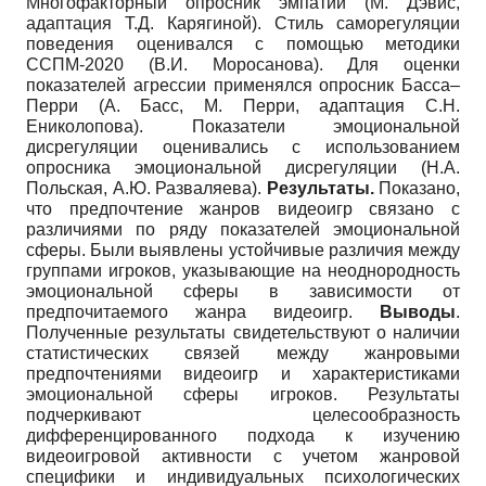
Многофакторный опросник эмпатии (М. Дэвис,
адаптация Т.Д. Карягиной). Стиль саморегуляции
поведения оценивался с помощью методики
ССПМ-2020 (В.И. Моросанова). Для оценки
показателей агрессии применялся опросник Басса–
Перри (А. Басс, М. Перри, адаптация С.Н.
Ениколопова). Показатели эмоциональной
дисрегуляции оценивались с использованием
опросника эмоциональной дисрегуляции (Н.А.
Польская, А.Ю. Разваляева).
Результаты.
Показано,
что предпочтение жанров видеоигр связано с
различиями по ряду показателей эмоциональной
сферы. Были выявлены устойчивые различия между
группами игроков, указывающие на неоднородность
эмоциональной сферы в зависимости от
предпочитаемого жанра видеоигр.
Выводы
.
Полученные результаты свидетельствуют о наличии
статистических связей между жанровыми
предпочтениями видеоигр и характеристиками
эмоциональной сферы игроков. Результаты
подчеркивают целесообразность
дифференцированного подхода к изучению
видеоигровой активности с учетом жанровой
специфики и индивидуальных психологических