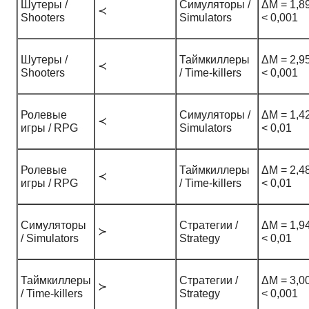
Шутеры /
Симуляторы /
ΔM = 1,89
≺
Shooters
Simulators
< 0,001
Шутеры /
Таймкиллеры
ΔM = 2,95
≺
Shooters
/ Time-killers
< 0,001
Ролевые
Симуляторы /
ΔM = 1,42
≺
игры / RPG
Simulators
< 0,01
Ролевые
Таймкиллеры
ΔM = 2,48
≺
игры / RPG
/ Time-killers
< 0,01
Симуляторы
Стратегии /
ΔM = 1,94
≻
/ Simulators
Strategy
< 0,01
Таймкиллеры
Стратегии /
ΔM = 3,00
≻
/ Time-killers
Strategy
< 0,001