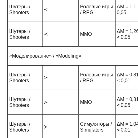
Шутеры /
Ролевые игры
ΔM = 1,1,
≺
Shooters
/ RPG
0,05
Шутеры /
ΔM = 1,26
≺
ММО
Shooters
< 0,05
«Моделирование» / «Modeling»
Шутеры /
Ролевые игры
ΔM = 0,81
≻
Shooters
/ RPG
< 0,01
Шутеры /
ΔM = 0,81
≻
ММО
Shooters
< 0,05
Шутеры /
Симуляторы /
ΔM = 1,04
≻
Shooters
Simulators
< 0,01