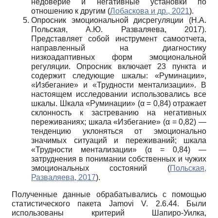
недоверие и негативные установки по
отношению к другим (
Лобаскова и др., 2021
).
Опросник эмоциональной дисрегуляции (Н.А.
Польская, А.Ю. Разваляева, 2017).
Представляет собой инструмент самоотчета,
направленный на диагностику
низкоадаптивных форм эмоциональной
регуляции. Опросник включает 23 пункта и
содержит следующие шкалы: «Руминации»,
«Избегание» и «Трудности ментализации». В
настоящем исследовании использовались все
шкалы. Шкала «Руминации» (α = 0,84) отражает
склонность к застреванию на негативных
переживаниях; шкала «Избегание» (α = 0,82) —
тенденцию уклоняться от эмоционально
значимых ситуаций и переживаний; шкала
«Трудности ментализации» (α = 0,84) —
затруднения в понимании собственных и чужих
эмоциональных состояний (
Польская,
Разваляева, 2017
).
Полученные данные обрабатывались с помощью
статистического пакета Jamovi V. 2.6.44. Были
использованы критерий Шапиро-Уилка,