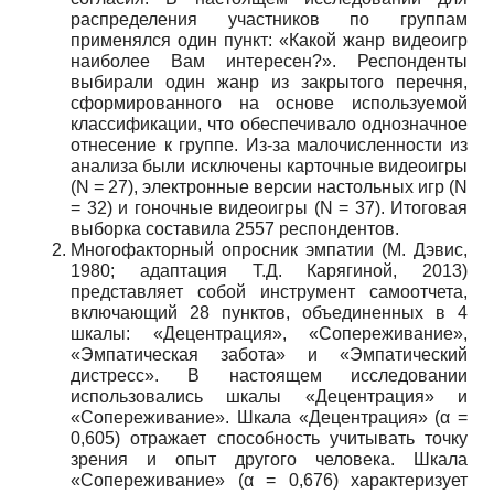
распределения участников по группам
применялся один пункт: «Какой жанр видеоигр
наиболее Вам интересен?». Респонденты
выбирали один жанр из закрытого перечня,
сформированного на основе используемой
классификации, что обеспечивало однозначное
отнесение к группе. Из-за малочисленности из
анализа были исключены карточные видеоигры
(N = 27), электронные версии настольных игр (N
= 32) и гоночные видеоигры (N = 37). Итоговая
выборка составила 2557 респондентов.
Многофакторный опросник эмпатии (М. Дэвис,
1980; адаптация Т.Д. Карягиной, 2013)
представляет собой инструмент самоотчета,
включающий 28 пунктов, объединенных в 4
шкалы: «Децентрация», «Сопереживание»,
«Эмпатическая забота» и «Эмпатический
дистресс». В настоящем исследовании
использовались шкалы «Децентрация» и
«Сопереживание». Шкала «Децентрация» (α =
0,605) отражает способность учитывать точку
зрения и опыт другого человека. Шкала
«Сопереживание» (α = 0,676) характеризует