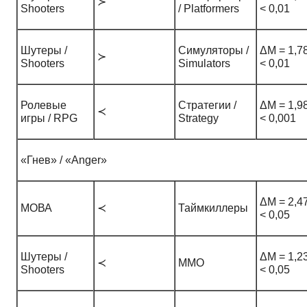
≻
Shooters
/ Platformers
< 0,01
Шутеры /
Симуляторы /
ΔM = 1,78
≻
Shooters
Simulators
< 0,01
Ролевые
Стратегии /
ΔM = 1,98
≺
игры / RPG
Strategy
< 0,001
«Гнев» / «Anger»
ΔM = 2,47
МОВА
≺
Таймкиллеры
< 0,05
Шутеры /
ΔM = 1,23
≺
ММО
Shooters
< 0,05