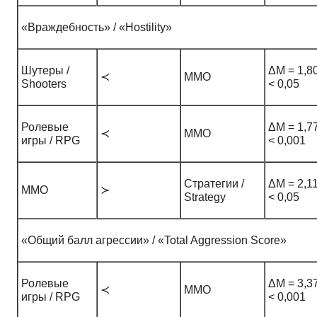
«Враждебность» / «Hostility»
Шутеры /
ΔM = 1,80
≺
ММО
Shooters
< 0,05
Ролевые
ΔM = 1,77
≺
ММО
игры / RPG
< 0,001
Стратегии /
ΔM = 2,11
ММО
≻
Strategy
< 0,05
«Общий балл агрессии» / «Total Aggression Score»
Ролевые
ΔM = 3,37
≺
ММО
игры / RPG
< 0,001