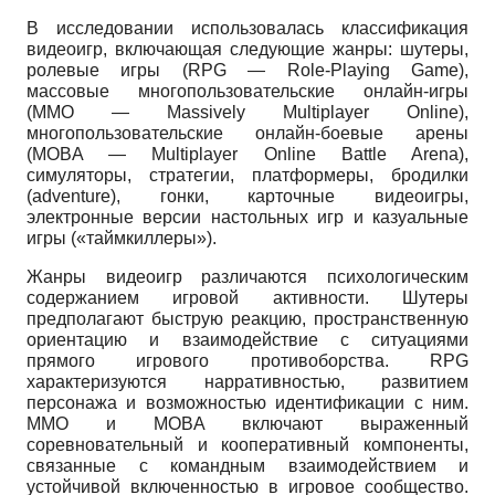
В исследовании использовалась классификация
видеоигр, включающая следующие жанры: шутеры,
ролевые игры (RPG — Role-Playing Game),
массовые многопользовательские онлайн-игры
(MMO — Massively Multiplayer Online),
многопользовательские онлайн-боевые арены
(MOBA — Multiplayer Online Battle Arena),
симуляторы, стратегии, платформеры, бродилки
(adventure), гонки, карточные видеоигры,
электронные версии настольных игр и казуальные
игры («таймкиллеры»).
Жанры видеоигр различаются психологическим
содержанием игровой активности. Шутеры
предполагают быструю реакцию, пространственную
ориентацию и взаимодействие с ситуациями
прямого игрового противоборства. RPG
характеризуются нарративностью, развитием
персонажа и возможностью идентификации с ним.
MMO и MOBA включают выраженный
соревновательный и кооперативный компоненты,
связанные с командным взаимодействием и
устойчивой включенностью в игровое сообщество.