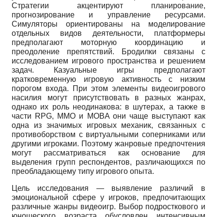
Стратегии акцентируют планирование,
прогнозирование и управление ресурсами.
Симуляторы ориентированы на моделирование
отдельных видов деятельности, платформеры
предполагают моторную координацию и
преодоление препятствий. Бродилки связаны с
исследованием игрового пространства и решением
задач. Казуальные игры предполагают
кратковременную игровую активность с низким
порогом входа. При этом элементы видеоигрового
насилия могут присутствовать в разных жанрах,
однако их роль неодинакова: в шутерах, а также в
части RPG, MMO и MOBA они чаще выступают как
одна из значимых игровых механик, связанных с
противоборством с виртуальными соперниками или
другими игроками. Поэтому жанровые предпочтения
могут рассматриваться как основание для
выделения групп респондентов, различающихся по
преобладающему типу игрового опыта.
Цель исследования — выявление различий в
эмоциональной сфере у игроков, предпочитающих
различные жанры видеоигр. Выбор подросткового и
юношеского возраста обусловлен интенсивным