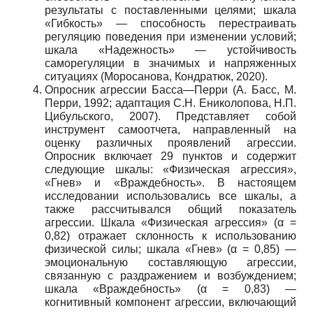
результаты с поставленными целями; шкала
«Гибкость» — способность перестраивать
регуляцию поведения при изменении условий;
шкала «Надежность» — устойчивость
саморегуляции в значимых и напряженных
ситуациях (Моросанова, Кондратюк, 2020).
Опросник агрессии Басса—Перри (А. Басс, М.
Перри, 1992; адаптация С.Н. Ениколопова, Н.П.
Цибульского, 2007). Представляет собой
инструмент самоотчета, направленный на
оценку различных проявлений агрессии.
Опросник включает 29 пунктов и содержит
следующие шкалы: «Физическая агрессия»,
«Гнев» и «Враждебность». В настоящем
исследовании использовались все шкалы, а
также рассчитывался общий показатель
агрессии. Шкала «Физическая агрессия» (α =
0,82) отражает склонность к использованию
физической силы; шкала «Гнев» (α = 0,85) —
эмоциональную составляющую агрессии,
связанную с раздражением и возбуждением;
шкала «Враждебность» (α = 0,83) —
когнитивный компонент агрессии, включающий