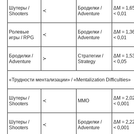
Шутеры /
Бродилки /
ΔM = 1,65
≺
Shooters
Adventure
< 0,01
Ролевые
Бродилки /
ΔM = 1,36
≺
игры / RPG
Adventure
< 0,01
Бродилки /
Стратегии /
ΔM = 1,53
≻
Adventure
Strategy
< 0,05
«Трудности ментализации» / «Mentalization Difficulties»
Шутеры /
ΔM = 2,02
≺
ММО
Shooters
< 0,001
Шутеры /
Бродилки /
ΔM = 2,22
≺
Shooters
Adventure
< 0,001