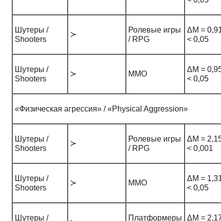
Шутеры /
Ролевые игры
ΔM = 0,91
≻
Shooters
/ RPG
< 0,05
Шутеры /
ΔM = 0,95
≻
ММО
Shooters
< 0,05
«Физическая агрессия» / «Physical Aggression»
Шутеры /
Ролевые игры
ΔM = 2,15
≻
Shooters
/ RPG
< 0,001
Шутеры /
ΔM = 1,31
≻
ММО
Shooters
< 0,05
Шутеры /
Платформеры
ΔM = 2,17