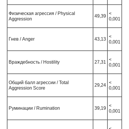
Физическая агрессия / Physical
<
49,39
Aggression
0,001
<
Гнев / Anger
43,13
0,001
<
Враждебность / Hostility
27,31
0,001
Общий балл агрессии / Total
<
29,24
Aggression Score
0,001
<
Руминации / Rumination
39,19
0,001
<