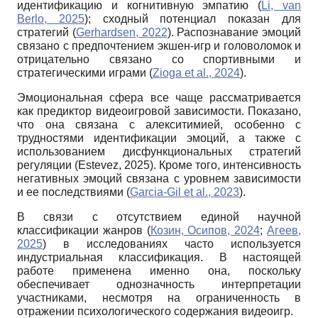
идентификацию и когнитивную эмпатию (
Li, van
Berlo, 2025
); сходный потенциал показан для
стратегий (
Gerhardsen, 2022
). Распознавание эмоций
связано с предпочтением экшен-игр и головоломок и
отрицательно связано со спортивными и
стратегическими играми (
Zioga et al., 2024
).
Эмоциональная сфера все чаще рассматривается
как предиктор видеоигровой зависимости. Показано,
что она связана с алекситимией, особенно с
трудностями идентификации эмоций, а также с
использованием дисфункциональных стратегий
регуляции (Estevez, 2025). Кроме того, интенсивность
негативных эмоций связана с уровнем зависимости
и ее последствиями (
Garcia-Gil et al., 2023
).
В связи с отсутствием единой научной
классификации жанров (
Козин, Осипов, 2024
;
Агеев,
2025
) в исследованиях часто используется
индустриальная классификация. В настоящей
работе применена именно она, поскольку
обеспечивает однозначность интерпретации
участниками, несмотря на ограниченность в
отражении психологического содержания видеоигр.