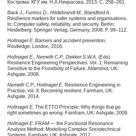
Кострома: КГУ им. Н.А.Некрасова, 2013. С. 258–261.
Back J., Furniss D., Hildebrandt M., Blandford A.
Resilience markers for safer systems and organisations.
In: Computer safety, reliability, and security. Berlin;
Heidelberg: Springer Verlag, Germany, 2008. P. 99–112.
Hollnagel E.
Barriers and accident prevention.
Routledge, London, 2016.
Hollnagel E., Nemeth C.P., Dekker S.W.A.
(Eds)
Resilience Engineering Perspectives. Vol. 1: Remaining
Sensitive to the Possibility of Failure. Aldershot, UK:
Ashgate, 2008.
Nemeth C.P., Hollnagel E.
Resilience Engineering in
Practise, vol. II: Becoming resilient. Farnham, UK:
Ashgate. 2014.
Hollnagel E.
The ETTO Principle: Why things that go
right sometimes go wrong. Farnham, UK: Ashgate, 2009.
Hollnagel E.
FRAM — the Functional Resonance
Analysis Method: Modelling Complex Sociotechnical
Systems. Farnham, UK: Ashgate, 2012.