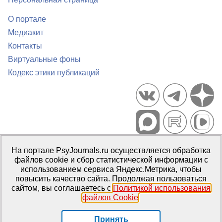
О портале
Медиакит
Контакты
Виртуальные фоны
Кодекс этики публикаций
Портал психологических изданий PsyJournals.ru, 2007–2026
На портале PsyJournals.ru осуществляется обработка
Правила использования материалов
файлов cookie и сбор статистической информации с
Свидетельство регистрации СМИ
Эл № ФС77-66447 от 14 июля
использованием сервиса Яндекс.Метрика, чтобы
2016 г.
повысить качество сайта. Продолжая пользоваться
сайтом, вы соглашаетесь с
Политикой использования
Издатель:
ФГБОУ ВО МГППУ
файлов Cookie
.
Репозиторий открытого доступа
Принять