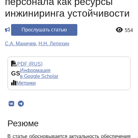
персонала как ресурсы
инжиниринга устойчивости
Прослушать статью
554
С.А. Маничев
,
Н.Н. Лепехин
PDF (RUS)
Информация
GS
в Google Scholar
Метрики
Резюме
В статье обосновывается актуальность обеспечения