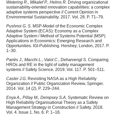
Wetering R., Mikalef P., Helms R.
Driving organizational
sustainability-oriented innovation capabilities: a complex
adaptive systems perspective // Current Opinion in
Environmental Sustainability. 2017. Vol. 28. P. 71–79.
Pushnoi G. S.
MSP-Model of the Economic Complex
Adaptive System (ECAS): Economy as a Complex
Adaptive System / Method of Systems Potential (MSP)
Applications in Economics: Emerging Research and
Opportunities. IGI-Publishing. Hershey; London, 2017. P.
1–30.
Pariès J., Macchi L., Valot C., Deharvengt S.
Comparing
HROs and RE in the light of safety management
systems // Safety Science. 2019. Vol. 117. P. 501–511.
Casler J.G.
Revisiting NASA as a High Reliability
Organization // Public Organization Review, Springer.
2014. Vol. 14 (2). P. 229–244.
Enya A., Pillay M., Dempsey S.A.
Systematic Review on
High Reliability Organisational Theory as a Safety
Management Strategy in Construction // Safety. 2018.
Vol. 4. Issue 1. No. 6. P. 1–18.