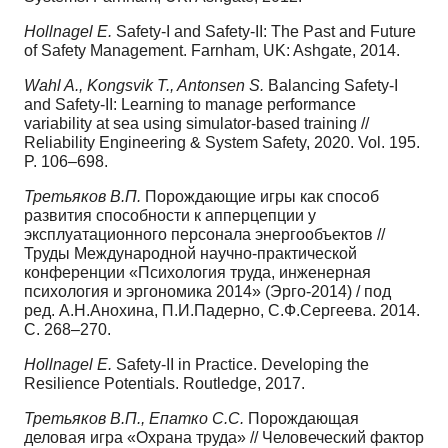
Hollnagel E.
Safety-I and Safety-II: The Past and Future
of Safety Management. Farnham, UK: Ashgate, 2014.
Wahl A., Kongsvik T., Antonsen S.
Balancing Safety-I
and Safety-II: Learning to manage performance
variability at sea using simulator-based training //
Reliability Engineering & System Safety, 2020. Vol. 195.
P. 106–698.
Третьяков В.П.
Порождающие игры как способ
развития способности к апперцепции у
эксплуатационного персонала энергообъектов //
Труды Международной научно-практической
конференции «Психология труда, инженерная
психология и эргономика 2014» (Эрго-2014) / под
ред. А.Н.Анохина, П.И.Падерно, С.Ф.Сергеева. 2014.
С. 268–270.
Hollnagel E.
Safety-II in Practice. Developing the
Resilience Potentials. Routledge, 2017.
Третьяков В.П., Епатко С.С.
Порождающая
деловая игра «Охрана труда» // Человеческий фактор