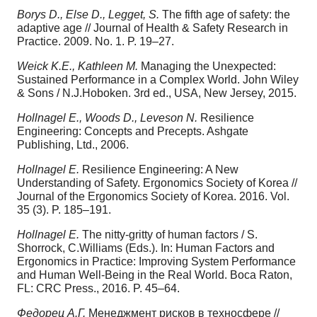
Borys D., Else D., Legget, S.
The fifth age of safety: the
adaptive age // Journal of Health & Safety Research in
Practice. 2009. No. 1. P. 19–27.
Weick K.E., Kathleen M.
Managing the Unexpected:
Sustained Performance in a Complex World. John Wiley
& Sons / N.J.Hoboken. 3rd ed., USA, New Jersey, 2015.
Hollnagel E., Woods D., Leveson N.
Resilience
Engineering: Concepts and Precepts. Ashgate
Publishing, Ltd., 2006.
Hollnagel E.
Resilience Engineering: A New
Understanding of Safety. Ergonomics Society of Korea //
Journal of the Ergonomics Society of Korea. 2016. Vol.
35 (3). P. 185–191.
Hollnagel E.
The nitty-gritty of human factors / S.
Shorrock, C.Williams (Eds.). In: Human Factors and
Ergonomics in Practice: Improving System Performance
and Human Well-Being in the Real World. Boca Raton,
FL: CRC Press., 2016. P. 45–64.
Федорец А.Г.
Менеджмент рисков в техносфере //