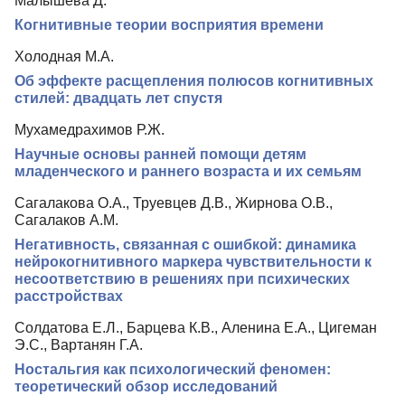
Малышева Д.
Когнитивные теории восприятия времени
Холодная М.А.
Об эффекте расщепления полюсов когнитивных
стилей: двадцать лет спустя
Мухамедрахимов Р.Ж.
Научные основы ранней помощи детям
младенческого и раннего возраста и их семьям
Сагалакова О.А., Труевцев Д.В., Жирнова О.В.,
Сагалаков А.М.
Негативность, связанная с ошибкой: динамика
нейрокогнитивного маркера чувствительности к
несоответствию в решениях при психических
расстройствах
Солдатова Е.Л., Барцева К.В., Аленина Е.А., Цигеман
Э.С., Вартанян Г.А.
Ностальгия как психологический феномен:
теоретический обзор исследований