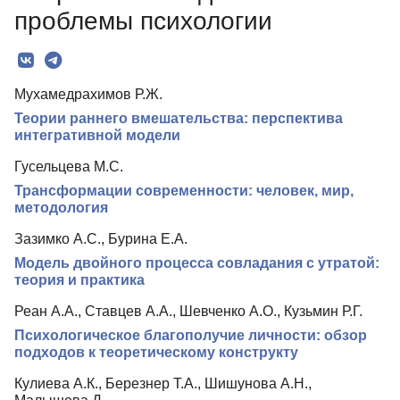
О Журнале
проблемы психологии
Редколлегия
Редакционная политика
Мухамедрахимов Р.Ж.
Индексирование
Теории раннего вмешательства: перспектива
Для авторов
интегративной модели
Рубрики
Гусельцева М.С.
Трансформации современности: человек, мир,
Контакты
методология
Зазимко А.С., Бурина Е.А.
Модель двойного процесса совладания с утратой:
теория и практика
Реан А.А., Ставцев А.А., Шевченко А.О., Кузьмин Р.Г.
Психологическое благополучие личности: обзор
подходов к теоретическому конструкту
Кулиева А.К., Березнер Т.А., Шишунова А.Н.,