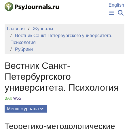
Перейти к основному содержанию
English
НОВОСТИ
Главная
Журналы
ИЗДАНИЯ
Вестник Санкт-Петербургского университета.
АВТОРЫ
Психология
ПОДАТЬ РУКОПИСЬ
Рубрики
БАЗА ЗНАНИЙ
КЛЮЧЕВЫЕ СЛОВА
Вестник Санкт-
Регистрация
Вход
Петербургского
университета. Психология
ВАК
WoS
Меню журнала
Выпуски
Теоретико-методологические