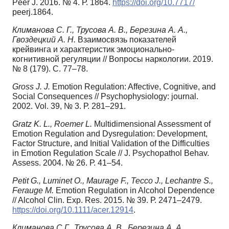
Peer J. 2016. № 4. Р. 1864.
https://doi.org/10.7717/
peerj.1864.
Климанова С. Г., Трусова А. В., Березина А. А.,
Гвоздецкий А. Н.
Взаимосвязь показателей
крейвинга и характеристик эмоционально-
когнитивной регуляции // Вопросы наркологии. 2019.
№ 8 (179). С. 77–78.
Gross J. J.
Emotion Regulation: Affective, Cognitive, and
Social Consequences // Psychophysiology: journal.
2002. Vol. 39, № 3. Р. 281–291.
Gratz K. L., Roemer L.
Multidimensional Assessment of
Emotion Regulation and Dysregulation: Development,
Factor Structure, and Initial Validation of the Difficulties
in Emotion Regulation Scale // J. Psychopathol Behav.
Assess. 2004. № 26. Р. 41–54.
Petit G., Luminet O., Maurage F., Tecco J., Lechantre S.,
Ferauge M.
Emotion Regulation in Alcohol Dependence
// Alcohol Clin. Exp. Res. 2015. № 39. Р. 2471–2479.
https://doi.org/10.1111/acer.12914
.
Климанова С.Г., Трусова А. В., Березина А. А.,