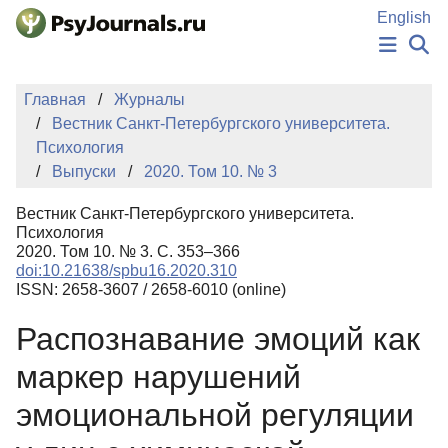
Перейти к основному содержанию
English
НОВОСТИ
Главная
Журналы
ИЗДАНИЯ
Вестник Санкт-Петербургского университета.
АВТОРЫ
Психология
ПОДАТЬ РУКОПИСЬ
Выпуски
2020. Том 10. № 3
БАЗА ЗНАНИЙ
КЛЮЧЕВЫЕ СЛОВА
Вестник Санкт-Петербургского университета.
Регистрация
Вход
Психология
2020. Том 10. № 3. С. 353–366
doi:10.21638/spbu16.2020.310
ISSN: 2658-3607 / 2658-6010 (online)
Распознавание эмоций как
маркер нарушений
эмоциональной регуляции