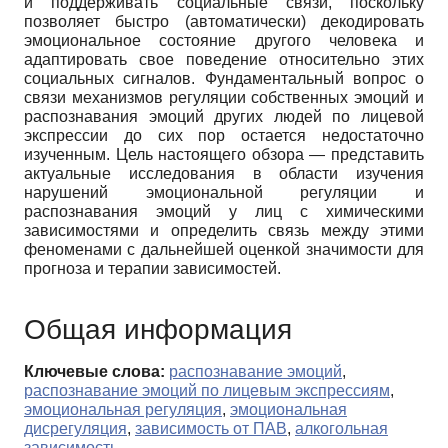
и поддерживать социальные связи, поскольку
позволяет быстро (автоматически) декодировать
эмоциональное состояние другого человека и
адаптировать свое поведение относительно этих
социальных сигналов. Фундаментальный вопрос о
связи механизмов регуляции собственных эмоций и
распознавания эмоций других людей по лицевой
экспрессии до сих пор остается недостаточно
изученным. Цель настоящего обзора — представить
актуальные исследования в области изучения
нарушений эмоциональной регуляции и
распознавания эмоций у лиц с химическими
зависимостями и определить связь между этими
феноменами с дальнейшей оценкой значимости для
прогноза и терапии зависимостей.
Общая информация
Ключевые слова:
распознавание эмоций
,
распознавание эмоций по лицевым экспрессиям
,
эмоциональная регуляция
,
эмоциональная
дисрегуляция
,
зависимость от ПАВ
,
алкогольная
зависимость