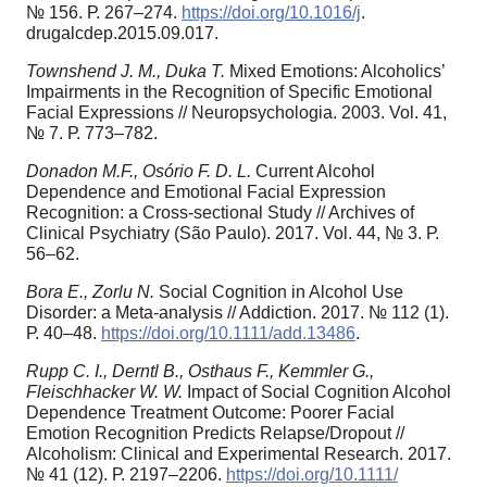
№ 156. Р. 267–274.
https://doi.org/10.1016/j
.
drugalcdep.2015.09.017.
Townshend J. M., Duka T.
Mixed Emotions: Alcoholics’
Impairments in the Recognition of Specific Emotional
Facial Expressions // Neuropsychologia. 2003. Vol. 41,
№ 7. Р. 773–782.
Donadon M.F., Osório F. D. L.
Current Alcohol
Dependence and Emotional Facial Expression
Recognition: a Cross-sectional Study // Archives of
Clinical Psychiatry (São Paulo). 2017. Vol. 44, № 3. Р.
56–62.
Bora E., Zorlu N.
Social Cognition in Alcohol Use
Disorder: a Meta-analysis // Addiction. 2017. № 112 (1).
Р. 40–48.
https://doi.org/10.1111/add.13486
.
Rupp C. I., Derntl B., Osthaus F., Kemmler G.,
Fleischhacker W. W.
Impact of Social Cognition Alcohol
Dependence Treatment Outcome: Poorer Facial
Emotion Recognition Predicts Relapse/Dropout //
Alcoholism: Clinical and Experimental Research. 2017.
№ 41 (12). Р. 2197–2206.
https://doi.org/10.1111/