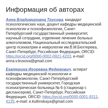
Информация об авторах
Анна Владимировна Трусова,
кандидат
психологических наук, доцент кафедры медицинской
психологии и психофизиологии, Санкт-
Петербургский государственный университет,
научный сотрудник, отделение лечения больных
алкоголизмом, Национальный исследовательский
центр психиатрии и неврологии им.В.М.Бехтерева,
Санкт-Петербург, Российская Федерация, ORCID:
https://orcid.org/0000-0002-0921-4203
, e-mail:
anna.v.trusova@gmail.com
Екатерина Игоревна Федюкович,
аспират
кафедры медицинской психологии и
психофизиологии, Санкт-Петербургский
государственный университет, Городская
психиатрическая больница № 6 (стационар с
диспансером), Санкт-Петербург, Российская
Федерация, ORCID:
https://orcid.org/0000-0001-9311-
4135
, e-mail: e.kutlinskaya@gmail.com