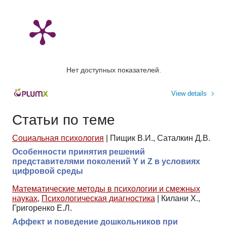
Нет доступных показателей.
View details
Статьи по теме
Социальная психология
|
Пищик В.И., Саталкин Д.В.
Особенности принятия решений
представителями поколений Y и Z в условиях
цифровой среды
Математические методы в психологии и смежных
науках
,
Психологическая диагностика
|
Килани Х.,
Григоренко Е.Л.
Аффект и поведение дошкольников при