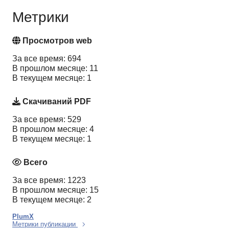
Метрики
Просмотров web
За все время: 694
В прошлом месяце: 11
В текущем месяце: 1
Скачиваний PDF
За все время: 529
В прошлом месяце: 4
В текущем месяце: 1
Всего
За все время: 1223
В прошлом месяце: 15
В текущем месяце: 2
PlumX
Метрики публикации