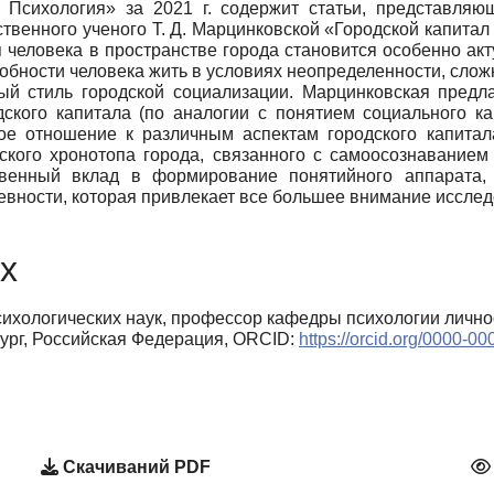
Психология» за 2021 г. содержит статьи, представляющ
твенного ученого Т. Д. Марцинковской «Городской капитал
человека в пространстве города становится особенно ак
обности человека жить в условиях неопределенности, слож
й стиль городской социализации. Марцинковская предла
дского капитала (по аналогии с понятием социального ка
ное отношение к различным аспектам городского капита
ского хронотопа города, связанного с самоосознаванием
твенный вклад в формирование понятийного аппарата
евности, которая привлекает все большее внимание исслед
х
сихологических наук, профессор кафедры психологии лично
ург, Российская Федерация, ORCID:
https://orcid.org/0000-0
Скачиваний PDF