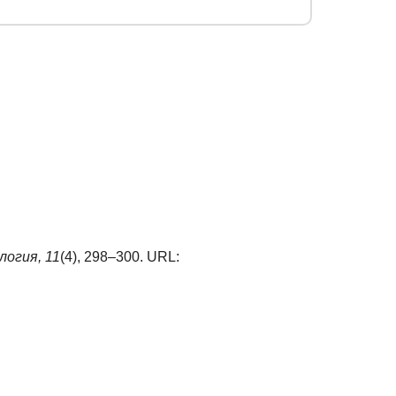
логия,
11
(4), 298–300. URL: