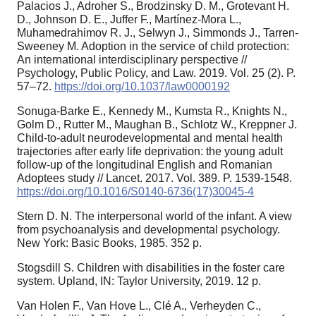
Palacios J., Adroher S., Brodzinsky D. M., Grotevant H.
D., Johnson D. E., Juffer F., Martínez-Mora L.,
Muhamedrahimov R. J., Selwyn J., Simmonds J., Tarren-
Sweeney M. Adoption in the service of child protection:
An international interdisciplinary perspective //
Psychology, Public Policy, and Law. 2019. Vol. 25 (2). P.
57–72.
https://doi.org/10.1037/law0000192
Sonuga-Barke E., Kennedy M., Kumsta R., Knights N.,
Golm D., Rutter M., Maughan B., Schlotz W., Kreppner J.
Child-to-adult neurodevelopmental and mental health
trajectories after early life deprivation: the young adult
follow-up of the longitudinal English and Romanian
Adoptees study // Lancet. 2017. Vol. 389. P. 1539-1548.
https://doi.org/10.1016/S0140-6736(17)30045-4
Stern D. N. The interpersonal world of the infant. A view
from psychoanalysis and developmental psychology.
New York: Basic Books, 1985. 352 p.
Stogsdill S. Children with disabilities in the foster care
system. Upland, IN: Taylor University, 2019. 12 p.
Van Holen F., Van Hove L., Clé A., Verheyden C.,