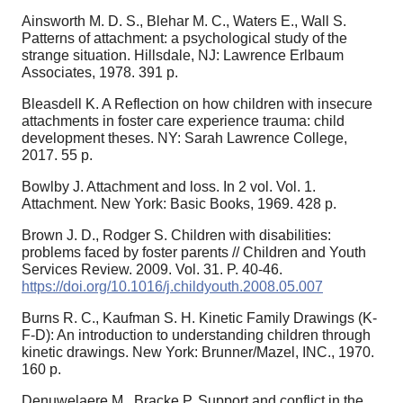
Ainsworth M. D. S., Blehar M. C., Waters E., Wall S.
Patterns of attachment: a psychological study of the
strange situation. Hillsdale, NJ: Lawrence Erlbaum
Associates, 1978. 391 p.
Bleasdell K. A Reflection on how children with insecure
attachments in foster care experience trauma: child
development theses. NY: Sarah Lawrence College,
2017. 55 p.
Bowlby J. Attachment and loss. In 2 vol. Vol. 1.
Attachment. New York: Basic Books, 1969. 428 p.
Brown J. D., Rodger S. Children with disabilities:
problems faced by foster parents // Children and Youth
Services Review. 2009. Vol. 31. P. 40-46.
https://doi.org/10.1016/j.childyouth.2008.05.007
Burns R. C., Kaufman S. H. Kinetic Family Drawings (K-
F-D): An introduction to understanding children through
kinetic drawings. New York: Brunner/Mazel, INC., 1970.
160 p.
Denuwelaere M., Bracke P. Support and conflict in the