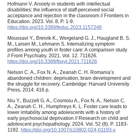
Hofmann V. Anxiety in students with intellectual
disabilities: the influence of staff-perceived social
acceptance and rejection in the classroom // Frontiers in
Education. 2023. Vol. 8. P. 1-9.
https://doi.org/10.3389/feduc.2023.1157248
Moussavi Y., Breivik K., Wergeland G. J., Haugland B. S.
M., Larsen M., Lehmann S. Internalizing symptom
profiles among youth in foster care: A comparison study
// Front Psychiatry. 2021. Vol. 12. 711626.
https://doi.org/10.3389/fpsyt.2021.711626
Nelson C. A., Fox N. A., Zeanah C. H. Romania’s
abandoned children: deprivation, brain development and
the struggle for recovery. Cambridge: Harvard University
Press, 2014. 416 p.
Niu Y., Buzzell G. A., Cosmoiu A., Fox N. A., Nelson C.
A., Zeanah C. H., Humphreys K. L. Foster care leads to
lower irritability among adolescents with a history of
early psychosocial deprivation // Research on child and
adolescent psychopathology. 2024. Vol. 52 (8). P. 1183-
1192.
https://doi.org/10.1007/s10802-024-01193-x