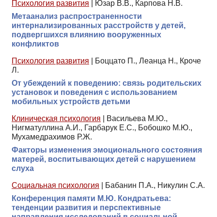
Психология развития
|
Юзар В.В., Карпова Н.В.
Метаанализ распространенности
интернализированных расстройств у детей,
подвергшихся влиянию вооруженных
конфликтов
Психология развития
|
Боццато П., Леанца Н., Кроче
Л.
От убеждений к поведению: связь родительских
установок и поведения с использованием
мобильных устройств детьми
Клиническая психология
|
Васильева М.Ю.,
Нигматуллина А.И., Гарбарук Е.С., Бобошко М.Ю.,
Мухамедрахимов Р.Ж.
Факторы изменения эмоционального состояния
матерей, воспитывающих детей с нарушением
слуха
Социальная психология
|
Бабанин П.А., Никулин С.А.
Конференция памяти М.Ю. Кондратьева:
тенденции развития и перспективные
направления исследований в социальной