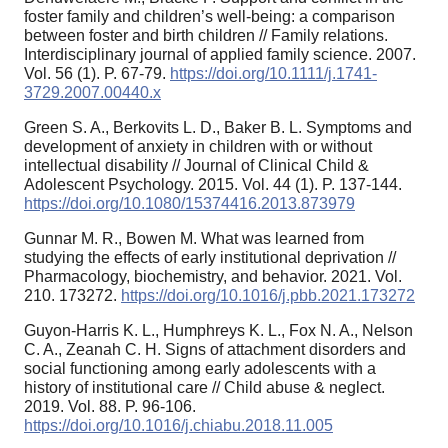
foster family and children’s well-being: a comparison
between foster and birth children // Family relations.
Interdisciplinary journal of applied family science. 2007.
Vol. 56 (1). P. 67-79.
https://doi.org/10.1111/j.1741-
3729.2007.00440.x
Green S. A., Berkovits L. D., Baker B. L. Symptoms and
development of anxiety in children with or without
intellectual disability // Journal of Clinical Child &
Adolescent Psychology. 2015. Vol. 44 (1). P. 137-144.
https://doi.org/10.1080/15374416.2013.873979
Gunnar M. R., Bowen M. What was learned from
studying the effects of early institutional deprivation //
Pharmacology, biochemistry, and behavior. 2021. Vol.
210. 173272.
https://doi.org/10.1016/j.pbb.2021.173272
Guyon-Harris K. L., Humphreys K. L., Fox N. A., Nelson
C. A., Zeanah C. H. Signs of attachment disorders and
social functioning among early adolescents with a
history of institutional care // Child abuse & neglect.
2019. Vol. 88. P. 96-106.
https://doi.org/10.1016/j.chiabu.2018.11.005