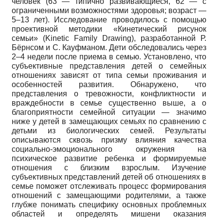
человек (63 — типично развивающиеся, 62 — с
ограниченными возможностями здоровья; возраст —
5–13 лет). Исследование проводилось с помощью
проективной методики «Кинетический рисунок
семьи» (Kinetic Family Drawing), разработанной Р.
Бёрнсом и С. Кауфманом. Дети обследовались через
2–4 недели после приема в семью. Установлено, что
субъективные представления детей о семейных
отношениях зависят от типа семьи проживания и
особенностей развития. Обнаружено, что
представления о тревожности, конфликтности и
враждебности в семье существенно выше, а о
благоприятности семейной ситуации — значимо
ниже у детей в замещающих семьях по сравнению с
детьми из биологических семей. Результаты
описываются сквозь призму влияния качества
социально-эмоционального окружения на
психическое развитие ребенка и формируемые
отношения с близким взрослым. Изучение
субъективных представлений детей об отношениях в
семье поможет отслеживать процесс формирования
отношений с замещающими родителями, а также
глубже понимать специфику основных проблемных
областей и определять мишени оказания