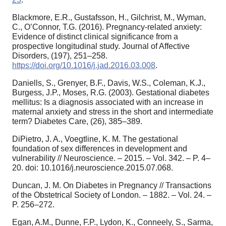
Blackmore, E.R., Gustafsson, H., Gilchrist, M., Wyman,
C., O’Connor, T.G. (2016). Pregnancy-related anxiety:
Evidence of distinct clinical significance from a
prospective longitudinal study. Journal of Affective
Disorders, (197), 251–258.
https://doi.org/10.1016/j.jad.2016.03.008
.
Daniells, S., Grenyer, B.F., Davis, W.S., Coleman, K.J.,
Burgess, J.P., Moses, R.G. (2003). Gestational diabetes
mellitus: Is a diagnosis associated with an increase in
maternal anxiety and stress in the short and intermediate
term? Diabetes Care, (26), 385–389.
DiPietro, J. A., Voegtline, K. M. The gestational
foundation of sex differences in development and
vulnerability // Neuroscience. – 2015. – Vol. 342. – P. 4–
20. doi: 10.1016/j.neuroscience.2015.07.068.
Duncan, J. M. On Diabetes in Pregnancy // Transactions
of the Obstetrical Society of London. – 1882. – Vol. 24. –
P. 256–272.
Egan, A.M., Dunne, F.P., Lydon, K., Conneely, S., Sarma,