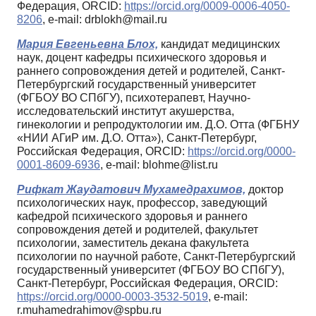
Федерация, ORCID:
https://orcid.org/0009-0006-4050-
8206
, e-mail: drblokh@mail.ru
Мария Евгеньевна Блох,
кандидат медицинских
наук, доцент кафедры психического здоровья и
раннего сопровождения детей и родителей, Санкт-
Петербургский государственный университет
(ФГБОУ ВО СПбГУ), психотерапевт, Научно-
исследовательский институт акушерства,
гинекологии и репродуктологии им. Д.О. Отта (ФГБНУ
«НИИ АГиР им. Д.О. Отта»), Санкт-Петербург,
Российская Федерация, ORCID:
https://orcid.org/0000-
0001-8609-6936
, e-mail: blohme@list.ru
Рифкат Жаудатович Мухамедрахимов,
доктор
психологических наук, профессор, заведующий
кафедрой психического здоровья и раннего
сопровождения детей и родителей, факультет
психологии, заместитель декана факультета
психологии по научной работе, Санкт-Петербургский
государственный университет (ФГБОУ ВО СПбГУ),
Санкт-Петербург, Российская Федерация, ORCID:
https://orcid.org/0000-0003-3532-5019
, e-mail:
r.muhamedrahimov@spbu.ru