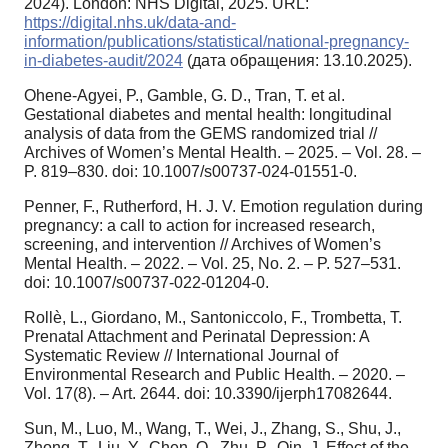
2024). London: NHS Digital, 2025. URL:
https://digital.nhs.uk/data-and-
information/publications/statistical/national-pregnancy-
in-diabetes-audit/2024
(дата обращения: 13.10.2025).
Ohene-Agyei, P., Gamble, G. D., Tran, T. et al.
Gestational diabetes and mental health: longitudinal
analysis of data from the GEMS randomized trial //
Archives of Women’s Mental Health. – 2025. – Vol. 28. –
P. 819–830. doi: 10.1007/s00737-024-01551-0.
Penner, F., Rutherford, H. J. V. Emotion regulation during
pregnancy: a call to action for increased research,
screening, and intervention // Archives of Women’s
Mental Health. – 2022. – Vol. 25, No. 2. – P. 527–531.
doi: 10.1007/s00737-022-01204-0.
Rollè, L., Giordano, M., Santoniccolo, F., Trombetta, T.
Prenatal Attachment and Perinatal Depression: A
Systematic Review // International Journal of
Environmental Research and Public Health. – 2020. –
Vol. 17(8). – Art. 2644. doi: 10.3390/ijerph17082644.
Sun, M., Luo, M., Wang, T., Wei, J., Zhang, S., Shu, J.,
Zhong, T., Liu, Y., Chen, Q., Zhu, P., Qin, J. Effect of the