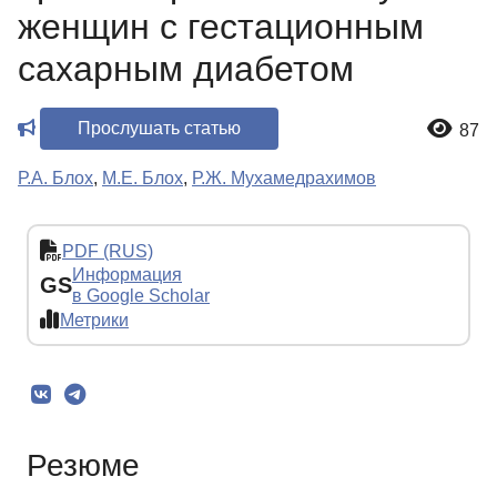
женщин с гестационным
сахарным диабетом
Прослушать статью
87
Р.А. Блох
,
М.Е. Блох
,
Р.Ж. Мухамедрахимов
PDF (RUS)
Информация
GS
в Google Scholar
Метрики
Резюме