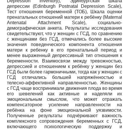
Depression Inventory), Эдинбургская шкала
депрессии (Edinburgh Postnatal Depression Scale),
Тест отношения беременной (ТОБ), Шкала оценки
пренатальных отношений матери к ребёнку (Maternal
Antenatal Attachment Scale), социально-
демографическая анкета. Результаты исследования
свидетельствуют, что у женщин с ГСД, по сравнению
с женщинами без ГСД, отмечались более высокие
значения поведенческого компонента отношения
матери к ребенку в его пренатальный период и
менее выраженный депрессивный тип отношения к
беременности. Взаимосвязи между тревожностью,
депрессией и отношением к ребёнку у женщин без
ГСД были более гармоничными, тогда как у женщин с
ГСД отличались большей напряжённостью и
телесно-аффективной направленностью. Женщины
с ГСД чаще воспринимали движения плода во время
его шевелений как активные и наделяли их
эмоциональным смыслом, что может отражать
компенсаторное усиление направленности на
ребёнка на фоне эмоциональной уязвимости.
Полученные результаты подчёркивают важность
комплексного сопровождения беременных с ГСД,
включающего психологическую поддержку и