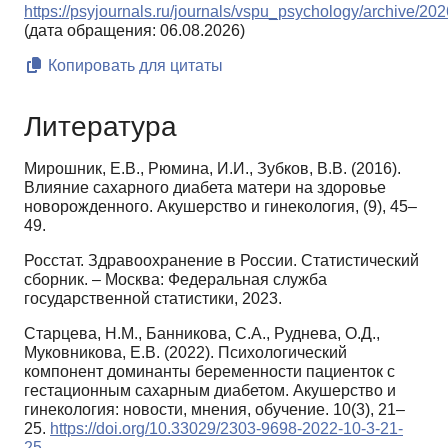
https://psyjournals.ru/journals/vspu_psychology/archive/2
(дата обращения: 06.08.2026)
Копировать для цитаты
Литература
Мирошник, Е.В., Рюмина, И.И., Зубков, В.В. (2016).
Влияние сахарного диабета матери на здоровье
новорожденного. Акушерство и гинекология, (9), 45–
49.
Росстат. Здравоохранение в России. Статистический
сборник. – Москва: Федеральная служба
государственной статистики, 2023.
Старцева, Н.М., Банникова, С.А., Руднева, О.Д.,
Муковникова, Е.В. (2022). Психологический
компонент доминанты беременности пациенток с
гестационным сахарным диабетом. Акушерство и
гинекология: новости, мнения, обучение. 10(3), 21–
25.
https://doi.org/10.33029/2303-9698-2022-10-3-21-
25
.