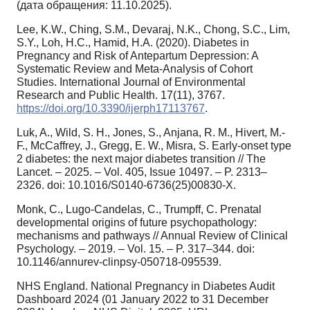
(дата обращения: 11.10.2025).
Lee, K.W., Ching, S.M., Devaraj, N.K., Chong, S.C., Lim,
S.Y., Loh, H.C., Hamid, H.A. (2020). Diabetes in
Pregnancy and Risk of Antepartum Depression: A
Systematic Review and Meta-Analysis of Cohort
Studies. International Journal of Environmental
Research and Public Health. 17(11), 3767.
https://doi.org/10.3390/ijerph17113767
.
Luk, A., Wild, S. H., Jones, S., Anjana, R. M., Hivert, M.-
F., McCaffrey, J., Gregg, E. W., Misra, S. Early-onset type
2 diabetes: the next major diabetes transition // The
Lancet. – 2025. – Vol. 405, Issue 10497. – P. 2313–
2326. doi: 10.1016/S0140-6736(25)00830-X.
Monk, C., Lugo-Candelas, C., Trumpff, C. Prenatal
developmental origins of future psychopathology:
mechanisms and pathways // Annual Review of Clinical
Psychology. – 2019. – Vol. 15. – P. 317–344. doi:
10.1146/annurev-clinpsy-050718-095539.
NHS England. National Pregnancy in Diabetes Audit
Dashboard 2024 (01 January 2022 to 31 December