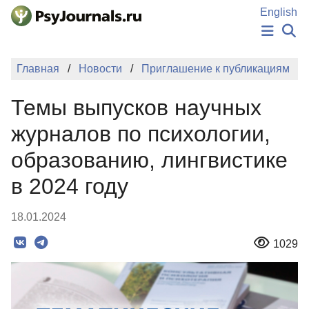
Перейти к основному содержанию
English
НОВОСТИ
Главная
Новости
Приглашение к публикациям
ИЗДАНИЯ
АВТОРЫ
Темы выпусков научных
ПОДАТЬ РУКОПИСЬ
БАЗА ЗНАНИЙ
журналов по психологии,
КЛЮЧЕВЫЕ СЛОВА
образованию, лингвистике
Регистрация
Вход
в 2024 году
18.01.2024
1029