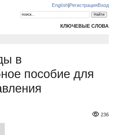
English
|
Регистрация
Вход
КЛЮЧЕВЫЕ СЛОВА
ды в
бное пособие для
авления
236