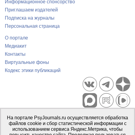
Информационное спонсорство
Приглашаем издателей
Подписка на журналы
Персональная страница
О портале
Медиакит
Контакты
Виртуальные фоны
Кодекс этики публикаций
Портал психологических изданий PsyJournals.ru, 2007–2026
На портале PsyJournals.ru осуществляется обработка
Правила использования материалов
файлов cookie и сбор статистической информации с
Свидетельство регистрации СМИ
Эл № ФС77-66447 от 14 июля
использованием сервиса Яндекс.Метрика, чтобы
2016 г.
повысить качество сайта. Продолжая пользоваться