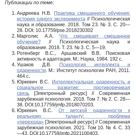
Публикации по теме:
Андреева Н.В.
Практика смешанного обучения:
история одного эксперимента
// Психологическая
наука и образование. 2018. Том 23. № 3. С. 20—
28. DOI: 10.17759/pse.2018230302
Марголис А.А.
Что смешивает смешанное
обучение?
// Психологическая наука и
образование. 2018. Т. 23. № 3. С. 5—19.
Ротенберг В.С., Аршавский В.В. Поисковая
активность и адаптация. М.: Наука, 1984. 192 с.
Ушаков Д.В.
Психология интеллекта и
одаренности
. М.: Институт психологии РАН, 2011.
464 с.
Юркевич В.С.
Интеллектуальная одаренность и
социальное развитие: противоречивая
связь
[Электронный ресурс] // Современная
зарубежная психология. 2018. Том 7. № 2. С. 28—
38. DOI:10.17759/jmfp.2018070203.
Юркевич В.С.
От детской одаренности к
реальному таланту: проблема
«перехода»
[Электронный ресурс] // Современная
зарубежная психология. 2021. Том 10. № 4. C. 33
—43. DOI:10.17759/jmfp.2021100403.