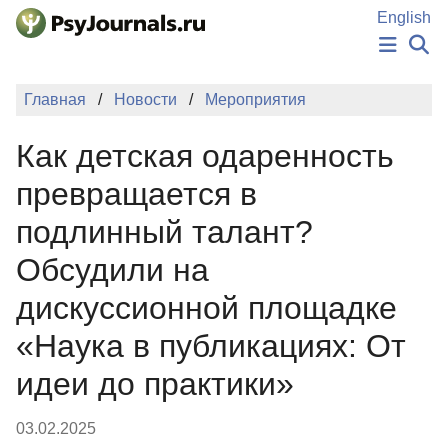
Перейти к основному содержанию
English
НОВОСТИ
Главная
Новости
Мероприятия
ИЗДАНИЯ
АВТОРЫ
Как детская одаренность
ПОДАТЬ РУКОПИСЬ
БАЗА ЗНАНИЙ
превращается в
КЛЮЧЕВЫЕ СЛОВА
подлинный талант?
Регистрация
Вход
Обсудили на
дискуссионной площадке
«Наука в публикациях: От
идеи до практики»
03.02.2025