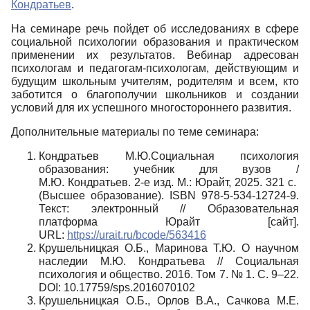
Кондратьев
.
На семинаре речь пойдет об исследованиях в сфере
социальной психологии образования и практическом
применении их результатов. Вебинар адресован
психологам и педагогам-психологам, действующим и
будущим школьным учителям, родителям и всем, кто
заботится о благополучии школьников и создании
условий для их успешного многостороннего развития.
Дополнительные материалы по теме семинара:
Кондратьев М.Ю.Социальная психология
образования: учебник для вузов /
М.Ю. Кондратьев. 2-е изд. М.: Юрайт, 2025. 321 с.
(Высшее образование). ISBN 978-5-534-12724-9.
Текст: электронный // Образовательная
платформа Юрайт [сайт].
URL:
https://urait.ru/bcode/563416
Крушельницкая О.Б., Маринова Т.Ю. О научном
наследии М.Ю. Кондратьева // Социальная
психология и общество. 2016. Том 7. № 1. С. 9–22.
DOI: 10.17759/sps.2016070102
Крушельницкая О.Б., Орлов В.А., Сачкова М.Е.