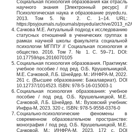
Социальная психология образования как отрасль
научного знания [Электронный ресурс] //
Психологическая наука и образование psyedu.ru.
2013. Том 5. № 2. С. 1–14. URL:
https://psyjournals.ru/journals/psyedu/archive/2013_n2
Сачкова М.Е. Актуальный подход к исследованию
статусных отношений в ученических группах в
рамках научной школы факультета социальной
психологии МГППУ // Социальная психология и
общество. 2016. Том 7. № 1. С. 59–71. DOI:
10.17759/sps.2016070105
Социальная психология образования. Практикум:
учебное пособие / под ред. О.Б. Крушельницкой,
М.Е. Сачковой, Л.Б. Шнейдер. М.: ИНФРА-М, 2022.
261 с. (Высшее образование: Бакалавриат). DOI
10.12737/1014523. ISBN: 978-5-16-015003-1
Социальная психология образования: учебное
пособие / под ред. О.Б. Крушельницкой, М.Е.
Сачковой, Л.Б. Шнейдер. М.: Вузовский учебник:
Инфра-М, 2023. 320 с. ISBN: 978-5-9558-0376-0
Социально-психологические феномены в
современном образовательном пространстве:
монография / под ред. О.Б. Крушельницкой, М.Е.
Сачковой. М.: ИНФРА-М, 2023. 172 с. DOI