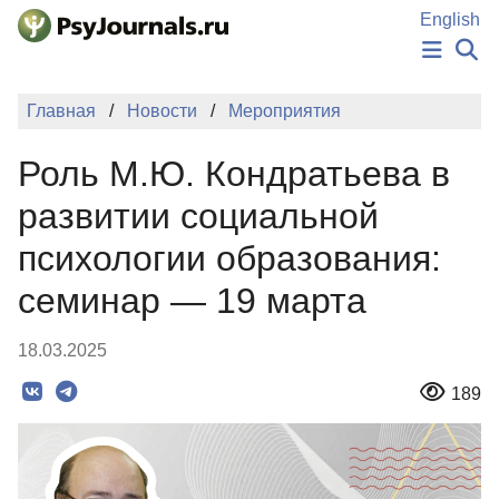
Перейти к основному содержанию
English
НОВОСТИ
Главная
Новости
Мероприятия
ИЗДАНИЯ
АВТОРЫ
Роль М.Ю. Кондратьева в
ПОДАТЬ РУКОПИСЬ
БАЗА ЗНАНИЙ
развитии социальной
КЛЮЧЕВЫЕ СЛОВА
психологии образования:
Регистрация
Вход
семинар — 19 марта
18.03.2025
189