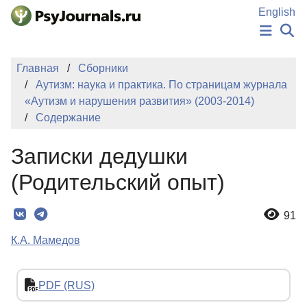
Перейти к основному содержанию
English
НОВОСТИ
Главная
Сборники
ИЗДАНИЯ
Аутизм: наука и практика. По страницам журнала
АВТОРЫ
«Аутизм и нарушения развития» (2003-2014)
ПОДАТЬ РУКОПИСЬ
Содержание
БАЗА ЗНАНИЙ
КЛЮЧЕВЫЕ СЛОВА
Записки дедушки
Регистрация
Вход
(Родительский опыт)
91
К.А. Мамедов
PDF (RUS)