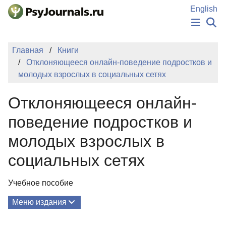
Перейти к основному содержанию
English
НОВОСТИ
Главная
Книги
ИЗДАНИЯ
Отклоняющееся онлайн-поведение подростков и
АВТОРЫ
молодых взрослых в социальных сетях
ПОДАТЬ РУКОПИСЬ
БАЗА ЗНАНИЙ
Отклоняющееся онлайн-
КЛЮЧЕВЫЕ СЛОВА
Регистрация
Вход
поведение подростков и
молодых взрослых в
социальных сетях
Учебное пособие
Меню издания
О Книге