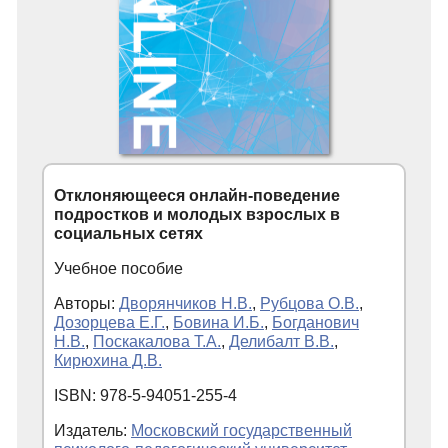
Отклоняющееся онлайн-поведение
подростков и молодых взрослых в
социальных сетях
Учебное пособие
Авторы:
Дворянчиков Н.В.
,
Рубцова О.В.
,
Дозорцева Е.Г.
,
Бовина И.Б.
,
Богданович
Н.В.
,
Поскакалова Т.А.
,
Делибалт В.В.
,
Кирюхина Д.В.
ISBN: 978-5-94051-255-4
Издатель:
Московский государственный