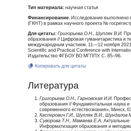
Тип материала:
научная статья
Финансирование.
Исследование выполнено пр
(ГКНТ) в рамках научного проекта № госрегис
Для цитаты:
Григорьева О.Н., Шупляк В.И.
Про
образования // Цифровая гуманитаристика и те
международным участием. 11—12 ноября 2021 г. | D
Scientific and Practical Conference with Interna
Издательство ФГБОУ ВО МГППУ. С. 85–96.
Копировать для цитаты
Литература
Григорьева О.Н., Гарновская И.И.
Професс
образования // Фундаментальная наука и 
современного естествознания», Минск, 03 де
Касперович Г.И., Шупляк В.И., Шундалов М
Суворова Т.Н., Мамаева Е.А.
Актуальные 
Информатизация образования и методика 