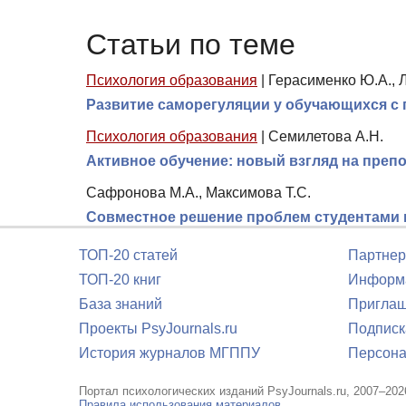
Статьи по теме
Психология образования
|
Герасименко Ю.А., Л
Развитие саморегуляции у обучающихся с
Психология образования
|
Семилетова А.Н.
Активное обучение: новый взгляд на преп
Сафронова М.А., Максимова Т.С.
Совместное решение проблем студентами п
ТОП-20 статей
Партнер
ТОП-20 книг
Информа
База знаний
Приглаш
Проекты PsyJournals.ru
Подписк
История журналов МГППУ
Персона
Портал психологических изданий PsyJournals.ru, 2007–202
Правила использования материалов