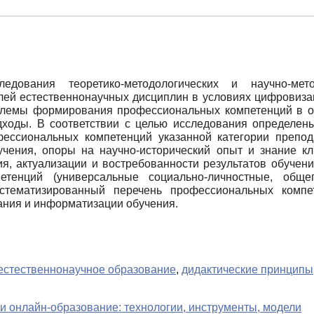
едования теоретико-методологических и научно-ме
ей естественнонаучных дисциплин в условиях цифровиза
лемы формирования профессиональных компетенций в об
ходы. В соответствии с целью исследования определены
ессиональных компетенций указанной категории препода
учения, опоры на научно-исторический опыт и знание к
ния, актуализации и востребованности результатов обучен
тенций (универсальные социально-личностные, обще
стематизированный перечень профессиональных компе
ания и информатизации обучения.
естественнонаучное образование
,
дидактические принципы
 онлайн-образование: технологии, инструменты, модели