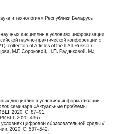
ауке и технологиям Республики Беларусь
научных дисциплин в условиях цифровизации
оссийской научно-практической конференции с
llection of Articles of the II All-Russian
убцова, М.Г. Сороковой, Н.П. Радчиковой. М.:
чных дисциплин в условиях информатизации
долог. се­минара «Актуальные проблемы
РИВШ, 2020. С. 87–91.
РИВШ, 2020. 436 с.
условиях цифровой образо­вательной среды //
и. 2020. С. 537–542.