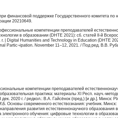
и финансовой поддержке Государственного комитета по н
трации 20210649.
фессиональные компетенции преподавателей естественно
хнологии в образовании (DHTE 2021): сб. статей II-й Всер
igital Humanities and Technology in Education (DHTE 2021): сo
tional Partic¬ipation. November 11–12, 2021. / Под ред. В.В. Р
иональные компетен­ции преподавателей естественнонау
об­разовательная практика: материалы XI Респ. науч.-мето
к. 2020 г. / редкол.: В.А. Гайсёнок (пред.) [и др.]. Минск: 
.Б.
Основы современ­ного естествознания: учебник. Минск: 
направления развития естественнонаучного образования в 
электронного обучения: цифровые технологии в образовани