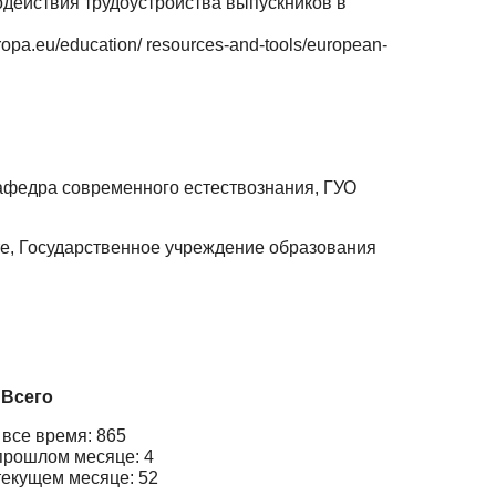
одействия трудоустройства выпускников в
opa.eu/education/ resources-and-tools/european-
кафедра современного естествознания, ГУО
те, Государственное учреждение образования
Всего
 все время: 865
прошлом месяце: 4
текущем месяце: 52