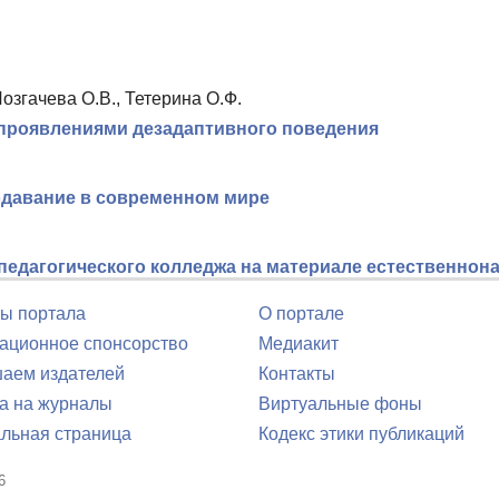
озгачева О.В., Тетерина О.Ф.
 проявлениями дезадаптивного поведения
одавание в современном мире
едагогического колледжа на материале естественнон
ы портала
О портале
ционное спонсорство
Медиакит
аем издателей
Контакты
а на журналы
Виртуальные фоны
льная страница
Кодекс этики публикаций
6