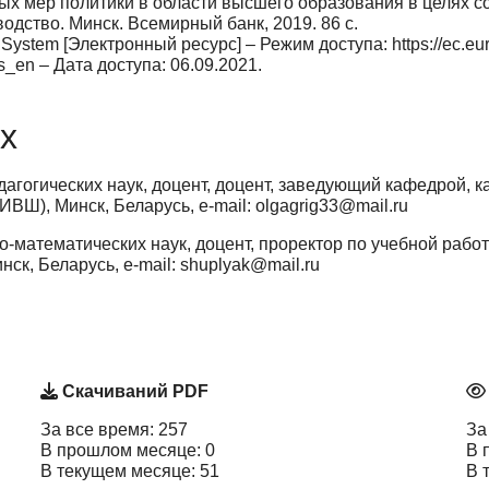
 мер политики в об­ласти высшего образования в целях с
одство. Минск. Всемирный банк, 2019. 86 с.
 System [Электрон­ный ресурс] – Режим доступа: https://ec.eur
ts_en – Дата доступа: 06.09.2021.
х
дагогических наук, доцент, доцент, заведующий кафедрой, 
Ш), Минск, Беларусь, e-mail: olgagrig33@mail.ru
-математических наук, доцент, проректор по учебной рабо
ск, Беларусь, e-mail: shuplyak@mail.ru
Скачиваний PDF
За все время: 257
За
В прошлом месяце: 0
В 
В текущем месяце: 51
В 