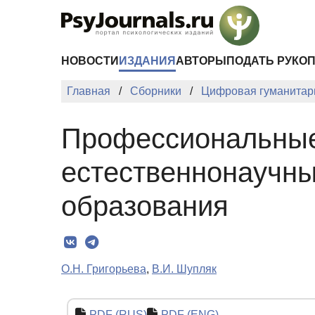
Перейти к основному содержанию
НОВОСТИ
ИЗДАНИЯ
АВТОРЫ
ПОДАТЬ РУКО
Главная
Сборники
Цифровая гуманитари
Профессиональные
естественнонаучны
образования
О.Н. Григорьева
,
В.И. Шупляк
PDF (RUS)
PDF (ENG)