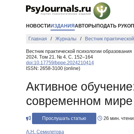
Перейти к основному содержанию
НОВОСТИ
ИЗДАНИЯ
АВТОРЫ
ПОДАТЬ РУКО
Главная
Журналы
Вестник практическо
Вестник практической психологии образования
2024. Том 21. № 4. С. 152–164
doi:10.17759/bppe.2024210414
ISSN: 2658-3100 (online)
Активное обучение
современном мире
Прослушать статью
26 мин. чтени
А.Н. Семилетова