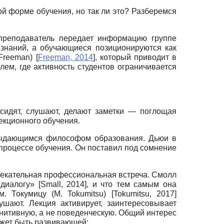
ой форме обучения, но так ли это? Разберемся
 преподаватель передает информацию группе
 знаний, а обучающиеся позиционируются как
 Freeman)
[
Freeman, 2014
]
, который приводит в
м, где активность студентов ограничивается
сидят, слушают, делают заметки — поглощая
екционного обучения.
 выдающимся философом образования. Дьюи в
 процессе обучения. Он поставил под сомнение
увлекательная профессиональная встреча. Смолл
и диалогу»
[
Small, 2014
]
, и что тем самым она
м. Токумицу (M. Tokumitsu)
[
Tokumitsu, 2017
]
шают. Лекция активирует, заинтересовывает
огнитивную, а не поведенческую. Общий интерес
ожет быть развивающей: