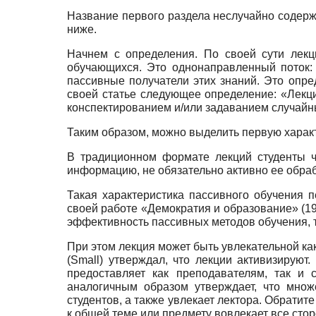
Название первого раздела неслучайно содержи
ниже.
Начнем с определения. По своей сути лекц
обучающихся. Это однонаправленный поток: 
пассивные получатели этих знаний. Это опре
своей статье следующее определение: «Лекц
конспектированием и/или задаванием случайн
Таким образом, можно выделить первую харак
В традиционном формате лекций студенты ч
информацию, не обязательно активно ее обраб
Такая характеристика пассивного обучения
своей работе «Демократия и образование» (1
эффективность пассивных методов обучения, т
При этом лекция может быть увлекательной как
(Small) утверждал, что лекции активизируют
предоставляет как преподавателям, так и 
аналогичным образом утверждает, что множ
студентов, а также увлекает лектора. Обратит
к общей теме или предмету вовлекает все сто