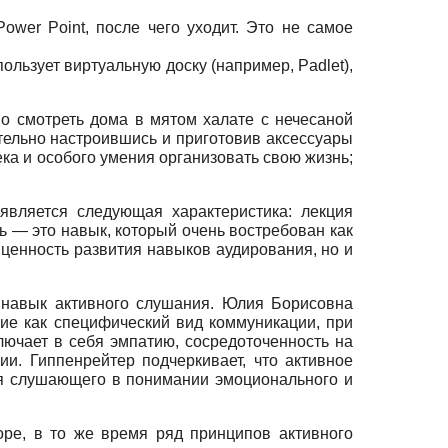
wer Point, после чего уходит. Это не самое
ользует виртуальную доску (например, Padlet),
жно смотреть дома в мятом халате с нечесаной
тельно настроившись и приготовив аксессуары
ка и особого умения организовать свою жизнь;
является следующая характеристика: лекция
ь — это навык, который очень востребован как
 ценность развития навыков аудирования, но и
 навык активного слушания. Юлия Борисовна
ние как специфический вид коммуникации, при
лючает в себя эмпатию, сосредоточенность на
и. Гиппенрейтер подчеркивает, что активное
тия слушающего в понимании эмоционального и
оре, в то же время ряд принципов активного