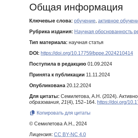
Общая информация
Ключевые слова:
обучение
,
активное обучен
Рубрика издания:
Научная обоснованность ре
Тип материала:
научная статья
DOI:
https://doi.org/10.17759/bppe.2024210414
Поступила в редакцию
01.09.2024
Принята к публикации
11.11.2024
Опубликована
20.12.2024
Для цитаты:
Семилетова, А.Н. (2024). Актив
образования,
21
(4), 152–164.
https://doi.org/1
Копировать для цитаты
© Семилетова А.Н., 2024
Лицензия:
CC BY-NC 4.0