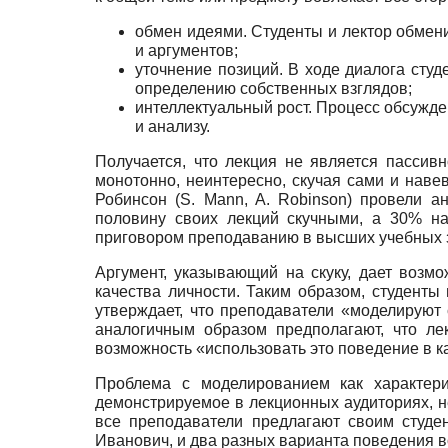
обмен идеями. Студенты и лектор обмен
и аргументов;
уточнение позиций. В ходе диалога студ
определению собственных взглядов;
интеллектуальный рост. Процесс обсужде
и анализу.
Получается, что лекция не является пассив
монотонно, неинтересно, скучая сами и навев
Робинсон (S. Mann, A. Robinson) провели а
половину своих лекций скучными, а 30% н
приговором преподаванию в высших учебных 
Аргумент, указывающий на скуку, дает возм
качества личности. Таким образом, студенты
утверждает, что преподаватели «моделирую
аналогичным образом предполагают, что ле
возможность «использовать это поведение в 
Проблема с моделированием как характери
демонстрируемое в лекционных аудиториях, не
все преподаватели предлагают своим студе
Иванович, и два разных варианта поведения в