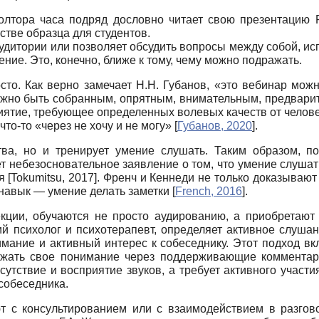
лтора часа подряд дословно читает свою презентацию Po
стве образца для студентов.
дитории или позволяет обсудить вопросы между собой, исп
ение. Это, конечно, ближе к тому, чему можно подражать.
осто. Как верно замечает Н.Н. Губанов, «это вебинар мо
 нужно быть собранным, опрятным, внимательным, предвари
ятие, требующее определенных волевых качеств от челове
что-то «через не хочу и не могу»
[
Губанов, 2020
]
.
тва, но и тренирует умение слушать. Таким образом, по
т небезосновательное заявление о том, что умение слушат
ия
[
Tokumitsu, 2017
]
. Френч и Кеннеди не только доказывают
 навык — умение делать заметки
[
French, 2016
]
.
екции, обучаются не просто аудированию, а приобретают
ий психолог и психотерапевт, определяет активное слуша
ание и активный интерес к собеседнику. Этот подход вк
ажать свое понимание через поддерживающие комментари
сутствие и восприятие звуков, а требует активного учас
собеседника.
т с консультированием или с взаимодействием в разгов