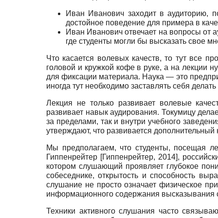
Иван Иванович заходит в аудиторию, по
достойное поведение для примера в каче
Иван Иванович отвечает на вопросы от ау
где студенты могли бы высказать свое мн
Что касается волевых качеств, то тут все пр
головой и кружкой кофе в руке, а на лекции
для фиксации материала. Наука — это предпри
иногда тут необходимо заставлять себя делать 
Лекция не только развивает волевые качес
развивает навык аудирования. Токумицу делае
за пределами, так и внутри учебного заведен
утверждают, что развивается дополнительный
Мы предполагаем, что студенты, посещая л
Гиппенрейтер
[
Гиппенрейтер, 2014
]
, российск
котором слушающий проявляет глубокое поним
собеседнике, открытость и способность выр
слушание не просто означает физическое при
информационного содержания высказывания 
Техники активного слушания часто связываю