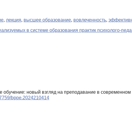
ие
,
лекция
,
высшее образование
,
вовлеченность
,
эффектив
ализуемых в системе образования практик психолого-педа
ное обучение: новый взгляд на преподавание в современном
0.17759/bppe.2024210414