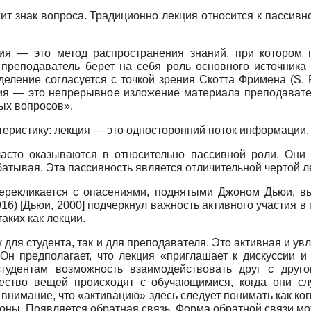
т знак вопроса. Традиционно лекция относится к пассивн
ия — это метод распространения знаний, при котором
преподаватель берет на себя роль основного источника
деление согласуется с точкой зрения Скотта Фримена (S.
ия — это непрерывное изложение материала преподавателе
ых вопросов».
теристику: лекция — это односторонний поток информации.
асто оказываются в относительно пассивной роли. Они 
атывая. Эта пассивность является отличительной чертой л
 перекликается с опасениями, поднятыми Джоном Дьюи,
916)
[
Дьюи, 2000
]
подчеркнул важность активного участия в
аких как лекции.
 для студента, так и для преподавателя. Это активная и 
. Он предполагает, что лекция «приглашает к дискуссии 
студентам возможность взаимодействовать друг с друго
ество вещей происходят с обучающимися, когда они слу
е внимание, что «активацию» здесь следует понимать как к
роны. Появляется обратная связь. Форма обратной связи м