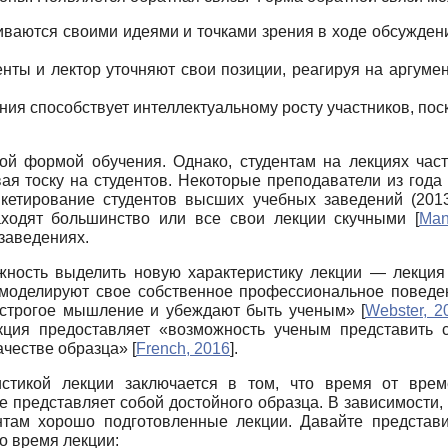
иваются своими идеями и точками зрения в ходе обсужден
енты и лектор уточняют свои позиции, реагируя на аргумен
ния способствует интеллектуальному росту участников, по
ной формой обучения. Однако, студентам на лекциях част
ая тоску на студентов. Некоторые преподаватели из года
нкетирование студентов высших учебных заведений (201
аходят большинство или все свои лекции скучными
[
Man
заведениях.
ожность выделить новую характеристику лекции — лекци
 моделируют свое собственное профессиональное поведени
т строгое мышление и убеждают быть ученым»
[
Webster, 2
кция предоставляет «возможность ученым представить
качестве образца»
[
French, 2016
]
.
стикой лекции заключается в том, что время от врем
 представляет собой достойного образца. В зависимости, 
нтам хорошо подготовленные лекции. Давайте представи
о время лекции: