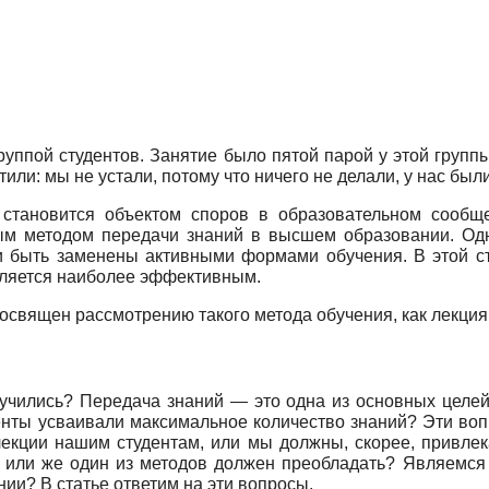
уппой студентов. Занятие было пятой парой у этой группы
тили: мы не устали, потому что ничего не делали, у нас был
становится объектом споров в образовательном сообще
ым методом передачи знаний в высшем образовании. Одн
и быть заменены активными формами обучения. В этой с
является наиболее эффективным.
освящен рассмотрению такого метода обучения, как лекция
 учились? Передача знаний — это одна из основных целей
енты усваивали максимальное количество знаний? Эти вопр
екции нашим студентам, или мы должны, скорее, привлека
и, или же один из методов должен преобладать? Являемся
ии? В статье ответим на эти вопросы.