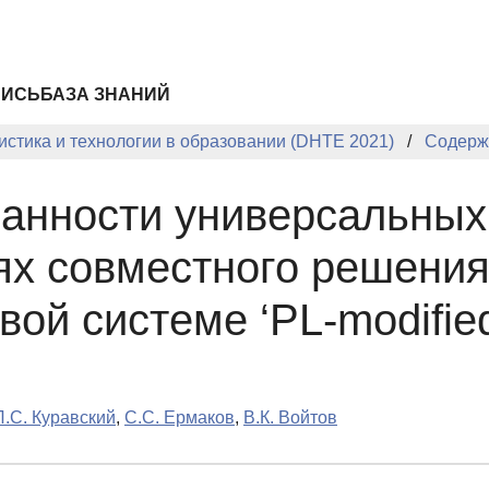
ПИСЬ
БАЗА ЗНАНИЙ
стика и технологии в образовании (DHTE 2021)
Содерж
анности универсальных
ях совместного решения
ой системе ‘PL-modifie
Л.С. Куравский
,
С.С. Ермаков
,
В.К. Войтов