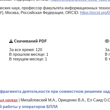
еских наук, профессор факультета информационных технол
), Москва, Российская Федерация, ORCID:
https://orcid.or
Скачиваний PDF
За все время: 120
За
В прошлом месяце: 1
В 
В текущем месяце: 1
В 
фрагмента деятельности при совместном решении зад
ых науках
|
Михайловский М.А., Орищенко В.А., Ел Саид О.С.
й работы у операторов БПЛА