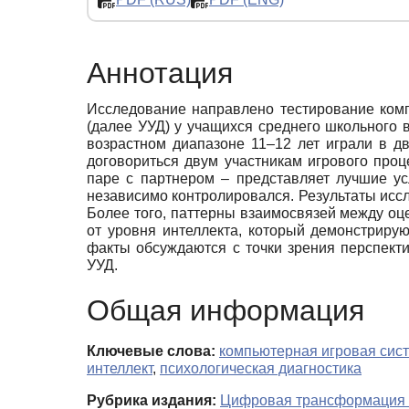
Аннотация
Исследование направлено тестирование комп
(далее УУД) у учащихся среднего школьного в
возрастном диапазоне 11–12 лет играли в д
договориться двум участникам игрового про
паре с партнером – представляет лучшие у
независимо контролировался. Результаты иссл
Более того, паттерны взаимосвязей между оц
от уровня интеллекта, который демонстриру
факты обсуждаются с точки зрения перспекти
УУД.
Общая информация
Ключевые слова:
компьютерная игровая систе
интеллект
,
психологическая диагностика
Рубрика издания:
Цифровая трансформация и