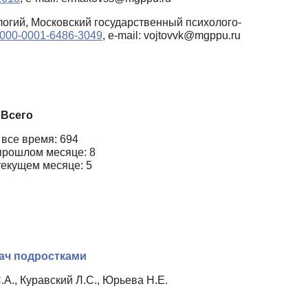
огий, Московский государственный психолого-
g/0000-0001-6486-3049
, e-mail: vojtovvk@mgppu.ru
Всего
 все время: 694
прошлом месяце: 8
текущем месяце: 5
ач подростками
А., Куравский Л.С., Юрьева Н.Е.