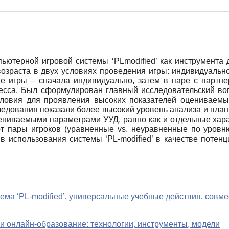
ьютерной игровой системы ‘PLmodified’ как инструмента 
озраста в двух условиях проведения игры: индивидуально
ве игры – сначала индивидуально, затем в паре с партн
цесса. Был сформулирован главный исследовательский воп
словия для проявления высоких показателей оцениваемы
едования показали более высокий уровень анализа и план
ениваемыми параметрами УУД, равно как и отдельные харак
ют пары игроков (уравненные vs. неуравненные по уровн
в использования системы ‘PL-modified’ в качестве потенц
ма ‘PL-modified’
,
универсальные учебные действия
,
совме
 онлайн-образование: технологии, инструменты, модели