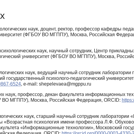
х
ологических наук, доцент, ректор, профессор кафедры педа
ниверситет (ФГБОУ ВО МГППУ), Москва, Российская Федер
сихологических наук, научный сотрудник, Центр прикладны
огический университет (ФГБОУ ВО МГППУ), Москва, Росси
логических наук, ведущий научный сотрудник лаборатории п
кий государственный психолого-педагогический университе
-9867-6524
, e-mail: shepelevaea@mgppu.ru
их наук, профессор, декан факультета информационных те
У ВО МГППУ), Москва, Российская Федерация, ORCID:
https
логических наук, старший научный сотрудник лаборатории
ры «Возрастная психология имени профессора Л.Ф. Обухово
культета «Информационные технологии», Московский госуд
сийская Федерация, ORCID:
https://orcid.org/0000-0003-4330-