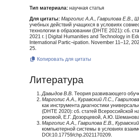
Тип материала:
научная статья
Для цитаты:
Марголис А.А., Гаврилова Е.В., Ш
учебных действий учащихся в условиях совмес
технологии в образовании (DHTE 2021): сб. с
2021 г. | Digital Humanities and Technology in Edu
International Partic¬ipation. November 11–12, 
25.
Копировать для цитаты
Литература
Давыдов В.В.
Теория развивающего обучен
Марголис А.А., Куравский Л.С., Гаврилова
как инструмента диагностики универ­сал
(DHTE 2020): сб. статей Всероссийской н
роковой, Е.Г. Дозорцевой, А.Ю. Шеманова
Марголис А.А., Гаврилова Е.В., Куравский
компьютерной системы в условиях взаимод
DOI:10.17759/chp.2021170209.