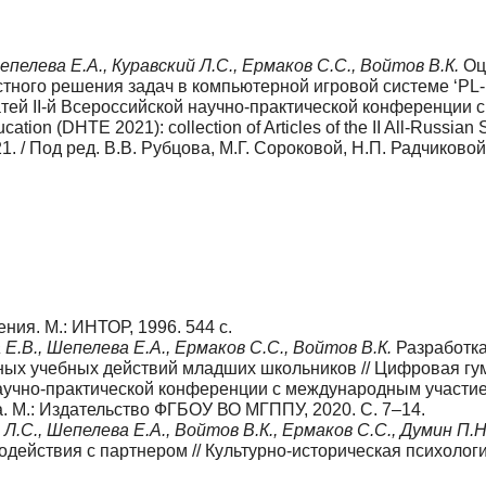
епелева Е.А., Куравский Л.С., Ермаков С.С., Войтов В.К.
Оц
тного решения задач в компьютерной игровой системе ‘PL-m
татей II-й Всероссийской научно-практической конференци
cation (DHTE 2021): сollection of Articles of the II All-Russian 
2021. / Под ред. В.В. Рубцова, М.Г. Сороковой, Н.П. Радчико
ия. М.: ИНТОР, 1996. 544 с.
 Е.В., Шепелева Е.А., Ермаков С.С., Войтов В.К.
Разработка
ьных учебных действий младших школьников // Цифровая гу
аучно-практической конференции с меж­дународным участием.
. М.: Издательство ФГБОУ ВО МГППУ, 2020. С. 7–14.
 Л.С., Шепелева Е.А., Войтов В.К., Ермаков С.С., Думин П.Н
ей­ствия с партнером // Культурно-историческая психология