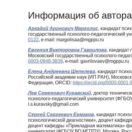
Информация об автора
Аркадий Аронович Марголис,
кандидат псих
государственный психолого-педагогический у
0122
, e-mail: margolisaa@mgppu.ru
Евгения Викторовна Гаврилова,
кандидат п
Московский государственный психолого-педаг
0003-0848-3839
, e-mail: gavrilovaev@mgppu.ru
Елена Андреевна Шепелева,
кандидат психо
Российской академии наук (ИП РАН), Московс
Федерация, ORCID:
https://orcid.org/0000-0001
Лев Семенович Куравский,
доктор техническ
психолого-педагогический университет (ФГБО
l.s.kuravsky@gmail.com
Сергей Сергеевич Ермаков,
кандидат психо
психологической диагностики», доцент кафед
доцент кафедры «Прикладная математика» фа
университет (ФГБОУ ВО МГППУ), Москва, Рос