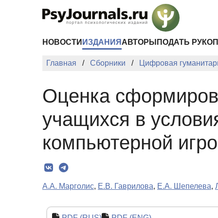
Перейти к основному содержанию
НОВОСТИ
ИЗДАНИЯ
АВТОРЫ
ПОДАТЬ РУКО
Главная
Сборники
Цифровая гуманитари
Оценка сформиров
учащихся в услови
компьютерной игров
А.А. Марголис
,
Е.В. Гаврилова
,
Е.А. Шепелева
,
PDF (RUS)
PDF (ENG)