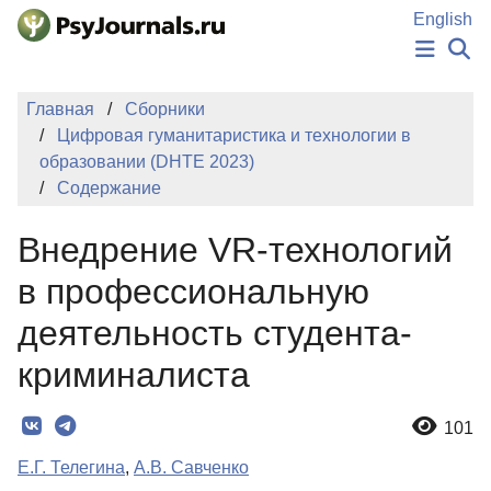
Перейти к основному содержанию
English
НОВОСТИ
Главная
Сборники
ИЗДАНИЯ
Цифровая гуманитаристика и технологии в
АВТОРЫ
образовании (DHTE 2023)
ПОДАТЬ РУКОПИСЬ
Содержание
БАЗА ЗНАНИЙ
КЛЮЧЕВЫЕ СЛОВА
Внедрение VR-технологий
Регистрация
Вход
в профессиональную
деятельность студента-
криминалиста
101
Е.Г. Телегина
,
А.В. Савченко