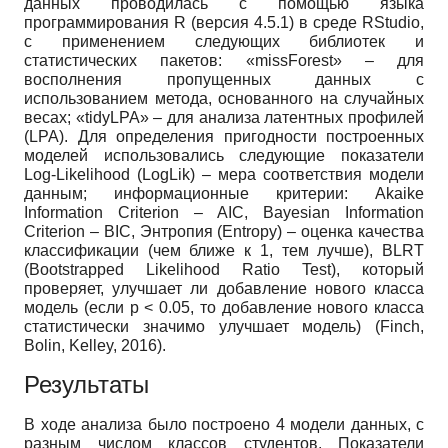
данных проводилась с помощью языка
программирования R (версия 4.5.1) в среде RStudio,
с применением следующих библиотек и
статистических пакетов: «missForest» – для
восполнения пропущенных данных с
использованием метода, основанного на случайных
весах; «tidyLPA» – для анализа латентных профилей
(LPA). Для определения пригодности построенных
моделей использовались следующие показатели
Log-Likelihood (LogLik) – мера соответствия модели
данным; информационные критерии: Akaike
Information Criterion – AIC, Bayesian Information
Criterion – BIC, Энтропия (Entropy) – оценка качества
классификации (чем ближе к 1, тем лучше), BLRT
(Bootstrapped Likelihood Ratio Test), который
проверяет, улучшает ли добавление нового класса
модель (если p < 0.05, то добавление нового класса
статистически значимо улучшает модель) (Finch,
Bolin, Kelley, 2016).
Результаты
В ходе анализа было построено 4 модели данных, с
разным числом классов студентов. Показатели