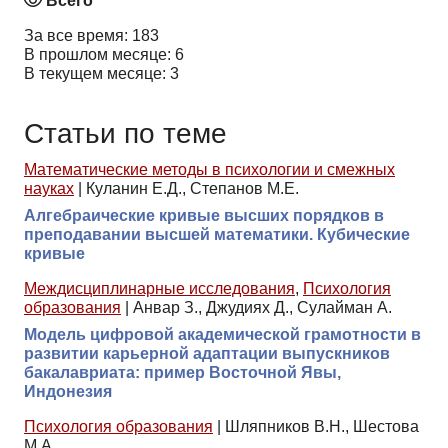
Всего
За все время: 183
В прошлом месяце: 6
В текущем месяце: 3
Статьи по теме
Математические методы в психологии и смежных
науках
|
Куланин Е.Д., Степанов М.Е.
Алгебраические кривые высших порядков в
преподавании высшей математики. Кубические
кривые
Междисциплинарные исследования
,
Психология
образования
|
Анвар З., Джудиях Д., Сулайман А.
Модель цифровой академической грамотности в
развитии карьерной адаптации выпускников
бакалавриата: пример Восточной Явы,
Индонезия
Психология образования
|
Шляпников В.Н., Шестова
М.А.