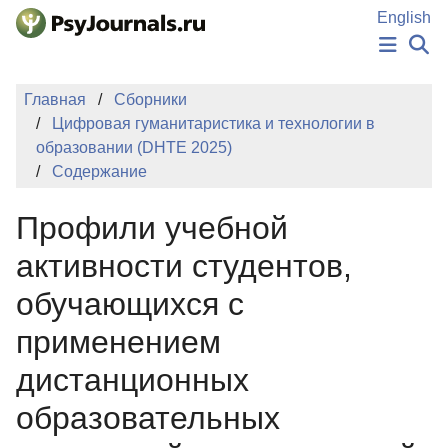
Перейти к основному содержанию
English
НОВОСТИ
Главная
Сборники
ИЗДАНИЯ
Цифровая гуманитаристика и технологии в
АВТОРЫ
образовании (DHTE 2025)
ПОДАТЬ РУКОПИСЬ
Содержание
БАЗА ЗНАНИЙ
КЛЮЧЕВЫЕ СЛОВА
Профили учебной
Регистрация
Вход
активности студентов,
обучающихся с
применением
дистанционных
образовательных