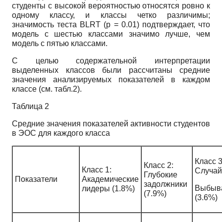
студенты с высокой вероятностью относятся ровно к
одному классу, и классы четко различимы;
значимость теста BLRT (p = 0.01) подтверждает, что
модель с шестью классами значимо лучше, чем
модель с пятью классами.
С целью содержательной интерпретации
выделенных классов были рассчитаны средние
значения анализируемых показателей в каждом
классе (см. табл.2).
Таблица 2
Средние значения показателей активности студентов
в ЭОС для каждого класса
Класс 3
Класс 2:
Класс 1:
Случай
Глубокие
Показатели
Академические
задолжники
Выбыв
лидеры (1.8%)
(7.9%)
(3.6%)