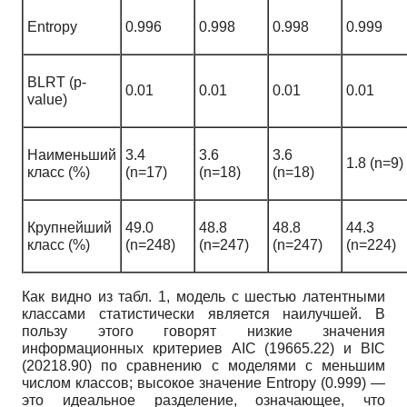
Entropy
0.996
0.998
0.998
0.999
BLRT (p-
0.01
0.01
0.01
0.01
value)
Наименьший
3.4
3.6
3.6
1.8 (n=9)
класс (%)
(n=17)
(n=18)
(n=18)
Крупнейший
49.0
48.8
48.8
44.3
класс (%)
(n=248)
(n=247)
(n=247)
(n=224)
Как видно из табл. 1, модель с шестью латентными
классами статистически является наилучшей. В
пользу этого говорят низкие значения
информационных критериев AIC (19665.22) и BIC
(20218.90) по сравнению с моделями с меньшим
числом классов; высокое значение Entropy (0.999) —
это идеальное разделение, означающее, что