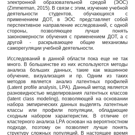
электронной образовательной средой (ЭОС)
(Zimmerman, 2015). В связи с этим, изучение учебной
деятельности студентов, обучающихся с
применением ДОТ, в ЭОС представляет собой
перспективное направление исследований, с одной
стороны, позволяющее лучше понять
закономерности обучения с применением ДОТ, а с
другой - раскрывающее общие механизмы
саморегуляции учебной деятельности.
Исследований в данной области пока еще не так
много. В большинстве из них используются методы
анализа больших данных, такие как машинное
обучение, визуализация и пр. Одним из таких
методов является анализ латентных профилей
(Latent profile analysis, LPA). Данный метод является
разновидностью моделирования латентных классов
(latent class modeling), позволяющей на основании
набора эмпирических данных выделять латентные
классы или профили популяции, обладающие
сходным набором характеристик. В отличие от
кластерного анализа LPA основан на вероятностном
подходе, поэтому он позволяет лучше понять
структуру сложных популяций. В настоящее время