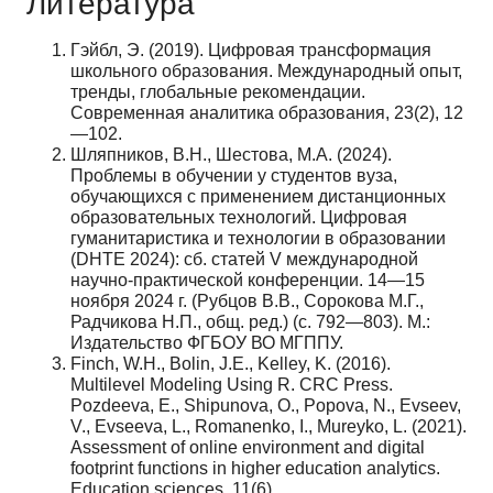
Литература
Гэйбл, Э. (2019). Цифровая трансформация
школьного образования. Международный опыт,
тренды, глобальные рекомендации.
Современная аналитика образования, 23(2), 12
—102.
Шляпников, В.Н., Шестова, М.А. (2024).
Проблемы в обучении у студентов вуза,
обучающихся с применением дистанционных
образовательных технологий. Цифровая
гуманитаристика и технологии в образовании
(DHTE 2024): сб. статей V международной
научно-практической конференции. 14—15
ноября 2024 г. (Рубцов В.В., Сорокова М.Г.,
Радчикова Н.П., общ. ред.) (с. 792—803). М.:
Издательство ФГБОУ ВО МГППУ.
Finch, W.H., Bolin, J.E., Kelley, K. (2016).
Multilevel Modeling Using R. CRC Press.
Pozdeeva, E., Shipunova, O., Popova, N., Evseev,
V., Evseeva, L., Romanenko, I., Mureyko, L. (2021).
Assessment of online environment and digital
footprint functions in higher education analytics.
Education sciences, 11(6).