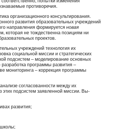
, соответственно, попытки изменения
сознаваемые противоречия.
ктика организационного консультирования.
нного развития образователь­ных учреждений
того направления формируется
новая
м, которая не тождественна по­зициям ни
бразовательных проектов.
ательных учреждений технология их
вка социальной миссии и стратеги­ческих
ьной подсистем – моделирование основных
 разработка программы разви­тия –
ове мониторинга – коррекция программы
 анализе согласованности между их
з этих подсистем заявленной миссии. Вы­
ивах развития;
школы;