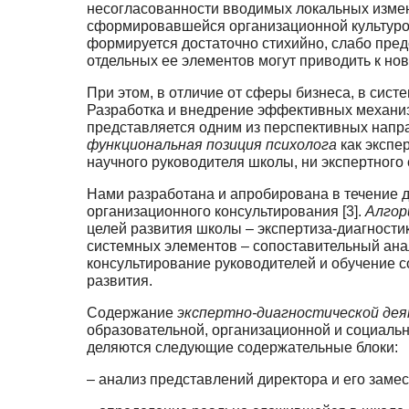
несогласованности вводимых локальных измене
сформировавшейся организаци­онной культуро
формируется достаточно стихийно, слабо пред
отдельных ее элементов могут при­водить к н
При этом, в отличие от сферы бизнеса, в сист
Разработка и внедрение эффективных механиз
представляется одним из перспективных напр
функциональная позиция психолога
как экспе
научного руководителя школы, ни экспертного
Нами разработана и апробирована в течение д
организационного консультирования [3].
Алго­
целей развития школы – экспертиза-диагности
системных элементов – сопоставитель­ный ана
консультирование руководителей и обучение 
развития.
Содержание
экспертно-диагностической де
образовательной, организационной и социальн
деляются следующие содержательные блоки:
– анализ представлений директора и его замес