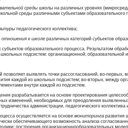
вательной среды
школы на различных уров­нях (микросред
школьной среды различными субъектами образовательного п
ультуры
педагогического коллектива;
 отношения к школе
различных категорий субъектов образ
 субъектов образовательного процесса. Результатом обраб
 школьных подсистем: организационной; образовательной и
 позволяет выявлять точки рассогласований, во-первых, 
звития каждой из школьных подсистем; во-вторых, между ор
лементами внутри каждой из подсистем.
ения разрабатывается на основе проектиро­вания целесоо
льных изменений, необходимых для преодоления выявленны
трудничества администрации, педагоги­ческого коллектива 
оцесса осуществляется на основе
мониторин­га
развития 
дически обеспечивающего возможность анализа согласованн
тодики: построения организационно­образовательных моделе