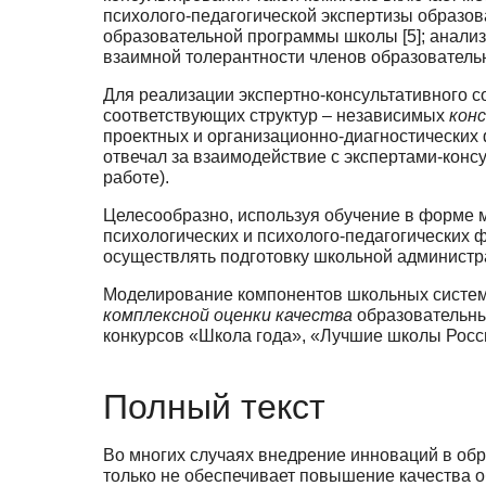
психолого-педагогической экс­пертизы образо
образовательной программы школы [5]; анализа
взаимной толерантности чле­нов образовательн
Для реализации экспертно-консультативного 
соответствующих структур – независимых
кон
проектных и организационно-диагностических 
отвечал за взаимодействие с экспертами-конс
работе).
Целесообразно, используя обучение в форме м
психологических и психолого-педагогических ф
осуществлять подготовку школьной администра
Моделирование компонентов школьных систем 
комплексной оценки качества
образовательны
конкурсов «Школа года», «Лучшие школы России
Полный текст
Во многих случаях внедрение инноваций в обр
только не обеспечивает повыше­ние качества о