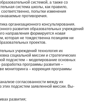
бразовательной системой, а также со
тельная система школы, как правило,
, соответственно, попытки изменения
сознаваемые противоречия.
ктика организационного консультирования.
нного развития образователь­ных учреждений
того направления формируется
новая
м, которая не тождественна по­зициям ни
бразовательных проектов.
ательных учреждений технология их
вка социальной миссии и стратеги­ческих
ьной подсистем – моделирование основных
 разработка программы разви­тия –
ове мониторинга – коррекция программы
 анализе согласованности между их
з этих подсистем заявленной миссии. Вы­
ивах развития;