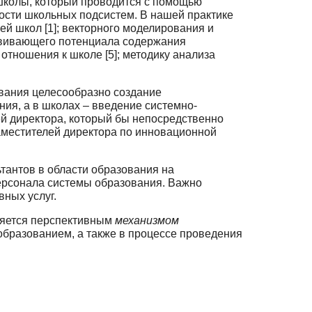
школы, который проводится с помощью
ости школьных подсистем. В нашей практике
й школ [1]; векторного моделирования и
азвивающего потенциа­ла содержания
 отношения к школе [5]; методику анализа
ования целесообразно создание
ия, а в школах – введение системно-
ей директора, который бы непосредственно
заместителей директора по инновационной
тантов в области образования на
 персонала системы образования. Важно
вных услуг.
ляется перспективным
механизмом
бразованием, а также в процессе прове­дения