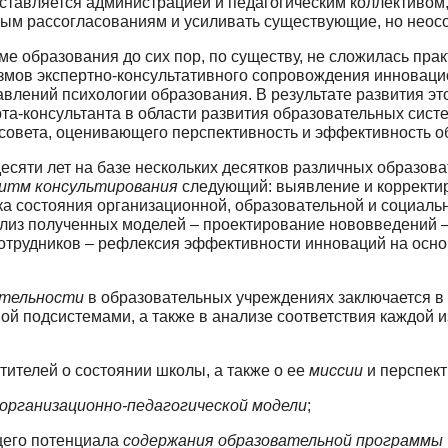
ставляется администрацией и педаго­гическим коллективом
овым рассогласованиям и усиливать существующие, но нео
еме образования до сих пор, по существу, не сложилась пра
мов экспертно-консультативного сопровождения инновацио
авлений психологии образования. В результате развития э
рта-консультанта в области развития образовательных систе
 совета, оценивающего перспективность и эффективность о
есяти лет на базе нескольких десятков различ­ных образов
ритм консультирования
следующий: выявление и корректиро
ка состояния организационной, образователь­ной и социал
лиз полученных моделей – проектирование нововведений –
сотрудников – рефлексия эффективности инно­ваций на осн
ятельности
в образовательных учреждениях за­ключается в
ой подсистемами, а также в анализе соответствия каждой и
тителей о состоянии школы, а также о ее
мис­сии
и перспект
организационно-педагогической модели
;
щего потенциала
содержания образователь­ной программы