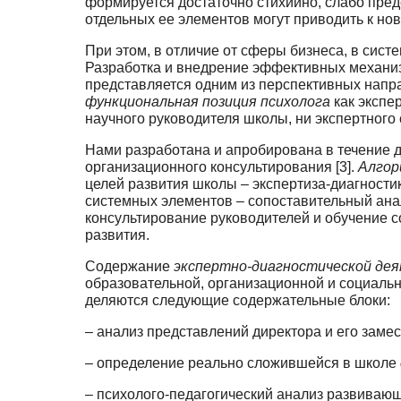
формируется достаточно стихийно, слабо пред
отдельных ее элементов могут при­водить к н
При этом, в отличие от сферы бизнеса, в сист
Разработка и внедрение эффективных механиз
представляется одним из перспективных напр
функциональная позиция психолога
как экспе
научного руководителя школы, ни экспертного
Нами разработана и апробирована в течение д
организационного консультирования [3].
Алго­
целей развития школы – экспертиза-диагности
системных элементов – сопоставитель­ный ана
консультирование руководителей и обучение 
развития.
Содержание
экспертно-диагностической де
образовательной, организационной и социальн
деляются следующие содержательные блоки:
– анализ представлений директора и его замес
– определение реально сложившейся в школе
– психолого-педагогический анализ развиваю