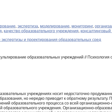
ирование
,
экспертиза
,
моделирование
,
мониторинг
,
организа
я
,
качество образовательного учреждения
,
консалтинговый 
 экспертизы и проектирования образовательных сред
льтирование образовательных учреждений // Психология об
азовательных учреждениях носит недоста­точно продуманны
бразования, но нередко приводит к обратному результату. П
ний образовательного процес­са со всей организационно-о
й образовательного учреждения. Организационно-образова