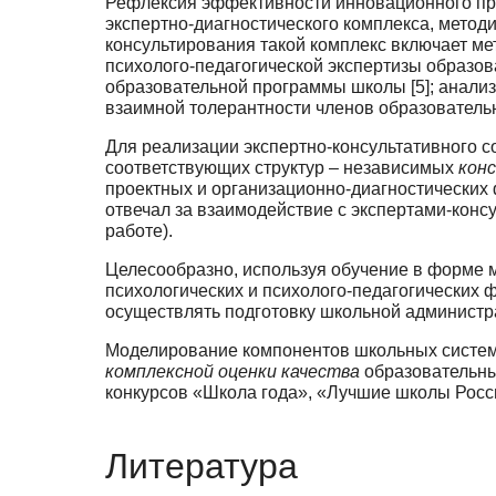
Рефлексия эффективности инновационного пр
экспертно-диагностического комплекса, мето­
консультирования такой комплекс включает ме
психолого-педагогической экс­пертизы образо
образовательной программы школы [5]; анализа
взаимной толерантности чле­нов образовательн
Для реализации экспертно-консультативного 
соответствующих структур – независимых
кон
проектных и организационно-диагностических 
отвечал за взаимодействие с экспертами-конс
работе).
Целесообразно, используя обучение в форме м
психологических и психолого-педагогических ф
осуществлять подготовку школьной администра
Моделирование компонентов школьных систем 
комплексной оценки качества
образовательны
конкурсов «Школа года», «Лучшие школы России
Литература