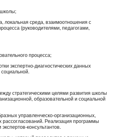
школы;
а, локальная среда, взаимоотношения с
роцесса (руководителями, педа­гогами,
овательного процесса;
отки экспертно-диагностических данных
 социальной.
между стратегическими целями развития школы
ганизационной, образова­тельной и социальной
бразных управленческо-организационных,
х рассогласований. Реализация программы
и экспертов-консультантов.