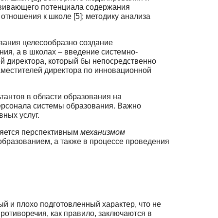
азвивающего потенциа­ла содержания
 отношения к школе [5]; методику анализа
ования целесообразно создание
ия, а в школах – введение системно-
ей директора, который бы непосредственно
заместителей директора по инновационной
тантов в области образования на
 персонала системы образования. Важно
вных услуг.
ляется перспективным
механизмом
бразованием, а также в процессе прове­дения
й и плохо подготовленный характер, что не
ротиворечия, как прави­ло, заключаются в