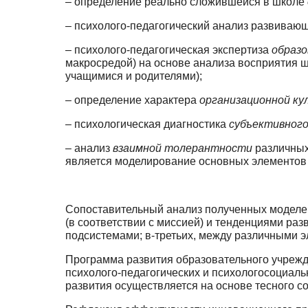
– определение реально сложившейся в школе
– психолого-педагогический анализ развиваю
– психолого-педагогическая экспертиза
образо
макросредой) на основе анализа восприя­тия 
учащимися и родителями);
– определение характера
организационной к
– психологическая диагностика
субъективного
– анализ
взаимной толерантности
различных
является моделирование основ­ных элементов
Сопоставительный анализ полученных моделей
(в соответствии с миссией) и тенден­циями ра
подсистемами; в-третьих, между различными э
Программа развития образовательного учрежд
психолого-педагогических и психолого­социа
развития осуществляется на основе тесного со