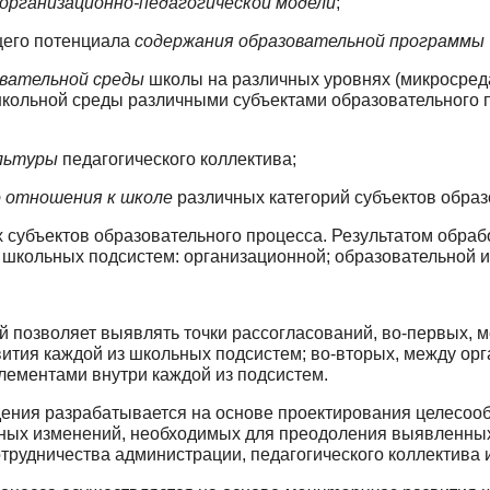
организационно-педагогической модели
;
щего потенциала
содержания образователь­ной программы
вательной среды
школы на различных уров­нях (микросред
школьной среды различными субъектами образовательного п
ультуры
педагогического коллектива;
 отношения к школе
различных категорий субъектов образ
 субъектов образовательного процесса. Результатом обраб
 школьных подсистем: организационной; образовательной и
 позволяет выявлять точки рассогласований, во-первых, 
звития каждой из школьных подсистем; во-вторых, между ор
лементами внутри каждой из подсистем.
ения разрабатывается на основе проектиро­вания целесоо
льных изменений, необходимых для преодоления выявленны
трудничества администрации, педагоги­ческого коллектива 