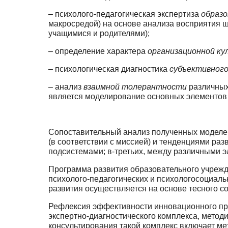
– психолого-педагогическая экспертиза
образо
макросредой) на основе анализа восприя­тия 
учащимися и родителями);
– определение характера
организационной к
– психологическая диагностика
субъективного
– анализ
взаимной толерантности
различных
является моделирование основ­ных элементов
Сопоставительный анализ полученных моделей
(в соответствии с миссией) и тенден­циями ра
подсистемами; в-третьих, между различными э
Программа развития образовательного учрежд
психолого-педагогических и психолого­социа
развития осуществляется на основе тесного со
Рефлексия эффективности инновационного пр
экспертно-диагностического комплекса, мето­
консультирования такой комплекс включает ме