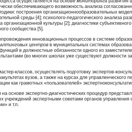
оцесса осуществляется на основе
мониторин­га
развития 
дически обеспечивающего возможность анализа согласованн
тодики: построения организационно­образовательных моделе
вательной среды [4]; психолого-педагогического анализа р
 организационной культуры [2]; ди­агностики субъективного
ого сообщества [5].
сопровождения инновационных процессов в си­стеме образ
салтинго­вых центров
в муниципальных системах образован
функций в должностные обязанности одного из заместител
ультантами (во многих школах уже существуют должности 
астер-классов, осуществлять подготовку экспертов-консуль
акультетах вузов, а также на курсах для управленческого
ции как грамотных «пользователей» экспертно­консультати
на основе экспертно-диагностических про­цедур представ
х учреждений экспертными советами органов управления о
» и т.п.