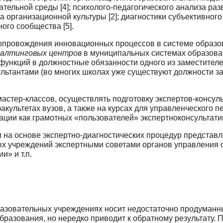
вательной среды [4]; психолого-педагогического анализа р
 организационной культуры [2]; ди­агностики субъективного
ого сообщества [5].
сопровождения инновационных процессов в си­стеме образ
салтинго­вых центров
в муниципальных системах образован
функций в должностные обязанности одного из заместител
ультантами (во многих школах уже существуют должности 
астер-классов, осуществлять подготовку экспертов-консуль
акультетах вузов, а также на курсах для управленческого
ции как грамотных «пользователей» экспертно­консультати
на основе экспертно-диагностических про­цедур представ
х учреждений экспертными советами органов управления о
» и т.п.
азовательных учреждениях носит недоста­точно продуманны
бразования, но нередко приводит к обратному результату. П