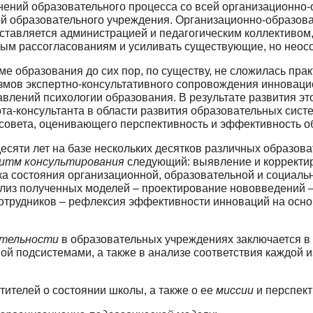
ний образовательного процес­са со всей организационно-о
й образовательного учреждения. Организационно-образова
ставляется администрацией и педаго­гическим коллективом
овым рассогласованиям и усиливать существующие, но нео
еме образования до сих пор, по существу, не сложилась пра
мов экспертно-консультативного сопровождения инновацио
авлений психологии образования. В результате развития э
рта-консультанта в области развития образовательных систе
 совета, оценивающего перспективность и эффективность о
есяти лет на базе нескольких десятков различ­ных образов
ритм консультирования
следующий: выявление и корректиро
ка состояния организационной, образователь­ной и социал
лиз полученных моделей – проектирование нововведений –
сотрудников – рефлексия эффективности инно­ваций на осн
ятельности
в образовательных учреждениях за­ключается в
ой подсистемами, а также в анализе соответствия каждой и
тителей о состоянии школы, а также о ее
мис­сии
и перспект