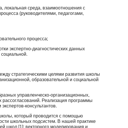
а, локальная среда, взаимоотношения с
роцесса (руководителями, педа­гогами,
овательного процесса;
отки экспертно-диагностических данных
 социальной.
между стратегическими целями развития школы
ганизационной, образова­тельной и социальной
бразных управленческо-организационных,
х рассогласований. Реализация программы
и экспертов-консультантов.
школы, который проводится с помощью
ости школьных подсистем. В нашей практике
й школ [1]; векторного моделирования и