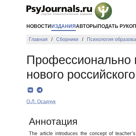
Перейти к основному содержанию
НОВОСТИ
ИЗДАНИЯ
АВТОРЫ
ПОДАТЬ РУКО
Главная
Сборники
Психология образован
Профессионально н
нового российског
О.Л. Осадчук
Аннотация
The article introduces the concept of teacher’