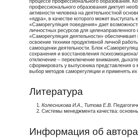
процессе профессионального образова­ния. К
профессионального образования диктует необ
активности человека на деятельностной основе
«ядра», в качестве которого может выступать
«Саморегуляция поведения» дает возможност
личностных ресурсов для целенаправленного 
«Саморегуляция деятельности» обеспечивает 
освоение техники продуктивной личной работ
самооценки деятельно­сти. Блок «Саморегуляц
сохранения и восстановления психоэмоциональ
отключение – пере­ключение внимания, дыхате
сформировать у выпускника представления о 
вы­бор методов саморегуляции и применять и
Литература
Колесникова И.А., Титова Е.В.
Педагогиче
Системы менеджмента качества: основные 
Информация об автора