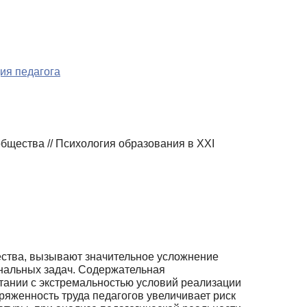
ия педагога
бщества // Психология образования в XXI
ества, вызывают значительное усложнение
нальных задач. Содержатель­ная
етании с экстремальностью условий реализации
яженность труда педаго­гов увеличивает риск