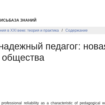
ПИСЬ
БАЗА ЗНАНИЙ
ия в XXI веке: теория и практика
Содержание
адежный педагог: нова
о общества
s professional reliability as a characteristic of pedagogica