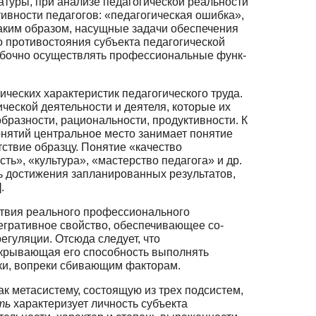
атуры, при анализе педагогической реальности
ивности педагогов: «педагогическая ошибка»,
Таким образом, насущные задачи обеспечения
о противостояния субъекта педагогической
шибочно осуществлять профессиональные функ­
ческих характеристик педагогического труда.
ической деятельности и деятеля, которые их
бразности, рациональности, продуктивности. К
онятий централь­ное место занимает понятие
тствие образцу. Понятие «качество
сть», «культура», «мастерство педагога» и др.
нь достижения запланированных результатов,
.
твия реального профессионального
егративное свойство, обеспечивающее со­
егуляции. Отсюда следует, что
скрывающая его способность выполнять
ки, вопреки сбивающим факторам.
к метасистему, состоящую из трех подсистем,
ть
характеризует личность субъекта