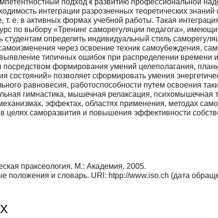
омпетентностный подход к развитию профессиональной над
ходимость интеграции разрозненных теоретических знаний 
, т. е. в активных формах учебной работы. Такая интеграци
 курс по выбору «Тренинг саморегуляции пе­дагога», имею
ь студентам определить индивидуальный стиль саморегуля
самоизменения через освоение техник самоубеждения, сам
выявление типичных ошибок при распределении времени и 
ы посредством формирования умений целеполагания, план
ия состояний» позволяет сформировать умения энергетиче
ного равновесия, ра­ботоспособности путем освоения таких
льная гимнастика, мышечная релаксация, психомышечная т
механизмах, эффектах, областях применения, методах само
х в целях саморазвития и повышения эффективности собств
ская праксеология. М.: Академия, 2005.
положения и словарь. URl: htpp://www.iso.ch (дата об­раще
х