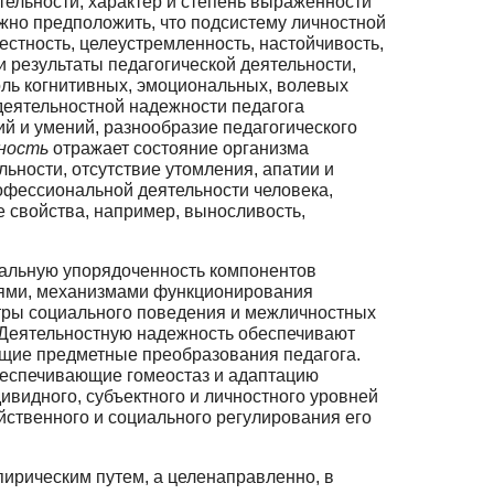
ятельности, характер и степень выраженности
жно предположить, что под­систему личностной
естность, целеустремленность, настойчивость,
 результа­ты педагогической деятельности,
оль когнитивных, эмоциональных, волевых
дея­тельностной надежности педагога
й и умений, разнообразие педагогического
­ность
отражает состояние организма
ьности, отсутствие утомления, апатии и
­фессиональной деятельности человека,
 свойства, например, выносливость,
альную упорядоченность компонентов
иями, механизмами функцио­нирования
тры социального поведения и межличностных
 Деятельностную надеж­ность обеспечивают
ющие предметные преобразования педагога.
беспечивающие гомеостаз и адаптацию
ивидного, субъектного и личностного уровней
йственного и социального регулирования его
пирическим путем, а целенаправленно, в