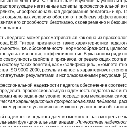
ьных последствий. Как пока­зывает изучение научной литер
арактеризующие негативные аспекты профессиональной акт
фликт», «про­фессиональная деформация педагога» и др. 
ся социальных условиях обостряют проблему эффективно­г
звития его способности безотказно, своевременно и безо
 педагога.
ь педагога может рассматриваться как одна из праксеологи
ва, Е.В. Титова, признаются такие характеристики педагог
ьности», т.е. обоснованности, нормосообразности, целесоо
«результативность», «эффективность». В указанном ряду п
то совокупность свойств и признаков, определяющих соотве
з систему таких понятий, как «квалификация», «компетентно
тва ISO 9000:2000, ре­зультативность характеризует степе
стигнутыми результатами и использованными ресурсами [2]
ессиональной надежности педагога обеспече­ние соответс
ре­делить профессиональную надежность педагога как инт
 нормативно заданном уровне посредством механиз­ма самор
ческая ха­рактеристика профессионализма педагога
, ра
оком уровне в условиях возможного усложнения обстанов
 надежности педагога дает возможность рас­смотреть ее ка
тельными функциональными видами.
Личностная надежнос