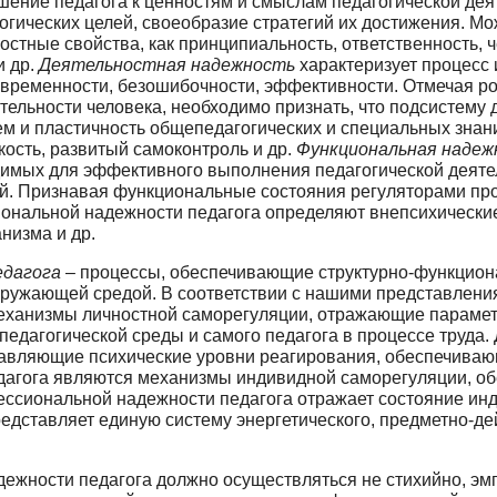
шение педагога к ценностям и смыслам пе­дагогической де
огических целей, своеобразие стратегий их достижения. Мо
стные свойства, как принци­пиальность, ответственность, ч
и др.
Деятельностная надежность
характеризует процесс и
евременности, без­ошибочности, эффективности. Отмечая р
ельности человека, необходимо признать, что подсистему 
м и пластичность общепедагогических и специальных знани
кость, развитый самоконтроль и др.
Функциональная надеж
димых для эф­фективного выполнения педагогической деятел
ий. Признавая функциональные состояния регуляторами про
иональной надежности педагога определяют внепсихические
низма и др.
едагога
– процессы, обеспечивающие структурно-функцион
 окружающей средой. В соответствии с нашими представлен
механизмы личностной саморегуляции, отражающие параме
дагогической среды и самого педагога в процессе труда.
авляющие психические уров­ни реагирования, обеспечива
дагога являются механизмы индивидной саморегуляции, о
ссиональной надежности пе­дагога отражает состояние инд
редставляет единую систему энергетического, предметно-де
ежности педагога должно осуществляться не стихийно, эм