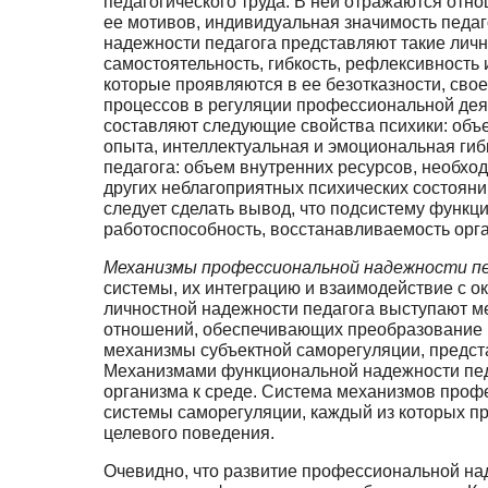
педагогического труда. В ней отражаются отно
ее мотивов, индивидуальная значи­мость педаг
надежности педагога представляют такие лично
самостоятельность, гибкость, рефлексивность 
которые проявляются в ее безотказности, сво
процессов в регуляции профессиональной деят
составляют следующие свойства психики: объе
опыта, ин­теллектуальная и эмоциональная гиб
педагога: объем внутренних ресурсов, необхо
других не­благоприятных психических состоян
следует сделать вывод, что подсистему функц
работоспо­собность, восстанавливаемость орга
Механизмы профессиональной надежности п
системы, их интеграцию и взаимодей­ствие с
личностной надежности педагога выступают 
отношений, обеспечивающих преобразование пе
механизмы субъектной саморегуляции, предст
Механизмами функцио­нальной надежности пе
организма к среде. Система механизмов профе
системы саморегуля­ции, каждый из которых п
целевого поведения.
Очевидно, что развитие профессиональной над