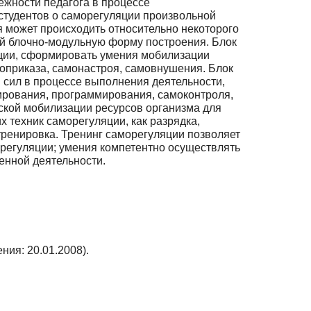
ежности педагога в процессе
студентов о саморегуляции произвольной
я может происходить относительно неко­торого
щий блочно-модульную форму построения. Блок
ции, сформировать умения мобилизации
оприказа, самонастроя, самовнушения. Блок
сил в процессе выпол­нения деятельности,
ирования, программирования, самоконтроля,
ской мобилиза­ции ресурсов организма для
 техник саморегуляции, как разрядка,
рениров­ка. Тренинг саморегуляции позволяет
регуляции; умения компетентно осуществлять
енной деятельности.
ния: 20.01.2008).