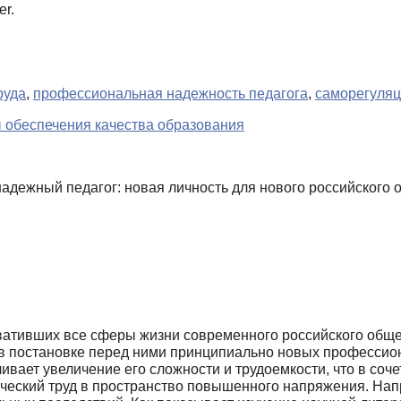
er.
руда
,
профессиональная надежность педагога
,
саморегуляц
 обеспечения качества образования
дежный педагог: новая личность для нового российского о
вативших все сферы жизни современного рос­сийского общ
я в постановке перед ними принципиально новых профессио
вает увеличение его сложности и трудоемко­сти, что в соч
ический труд в пространство повышенного напряжения. Напр