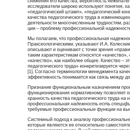
снижения его качества, вероятность нежелател
исследователи ши­роко используют понятия, х
«педагогический штамп», «педагогический кон
качества педагогического труда в изменяющих
деятельности многочисленным трудностям, ра
ции – проблему профессиональной надежности
Мы полагаем, что профессиональная надежност
Праксеологическими, указывают И.А. Колеснико
описывают и оценивают с точки зрения «правил
таким характеристикам относятся «качество», 
«качество», как наиболее общее. Качество – э
педагогического труда» кон­кретизируется чере
[1]. Согласно терминологии менеджмента качес
эффективность понимается как связь между до
Признание функциональным назначением проф
функционирования нормативному позволяет оп
хранность качества педагогического труда на
профессиональная надежность есть специфи
требуемые профессиональные функции на выс
Системный подход к анализу профессиональной
которые являются ее относительно самостоя