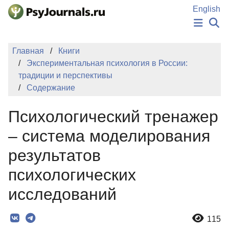
Перейти к основному содержанию
English
НОВОСТИ
Главная
Книги
ИЗДАНИЯ
Экспериментальная психология в России:
АВТОРЫ
традиции и перспективы
ПОДАТЬ РУКОПИСЬ
Содержание
БАЗА ЗНАНИЙ
КЛЮЧЕВЫЕ СЛОВА
Психологический тренажер
Регистрация
Вход
– система моделирования
результатов
психологических
исследований
115