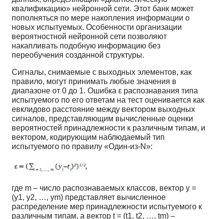
квалификацию» нейронной сети. Этот банк может
пополняться по мере накопления информации о
новых испытуемых. Особенности организации
вероятностной нейронной сети позволяют
накапливать подобную информацию без
переобучения созданной структуры.
Сигналы, снимаемые с выходных элементов, как
правило, могут принимать любые значения в
диапазоне от 0 до 1. Ошибка ε распознавания типа
испытуемого по его ответам на тест оценивается как
евклидово расстояние между вектором выходных
сигналов, представляющим вычисленные оценки
вероятностей принадлежности к различным типам, и
вектором, кодирующим наблюдаемый тип
испытуемого по правилу «Один-из-N»:
где m – число распознаваемых классов, вектор y =
(y1, y2, …, ym) представляет вычисленное
распределение мер принадлежности испытуемого к
различным типам, а вектор t = (t1, t2, …, tm) –