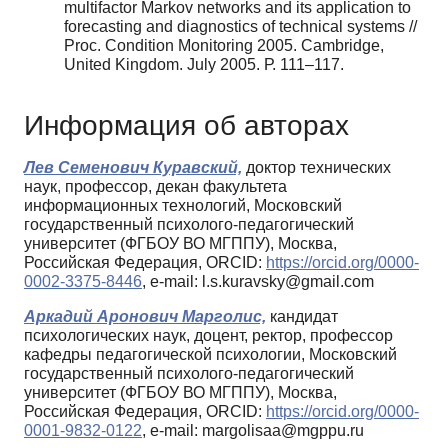
multifactor Markov networks and its application to
forecasting and diagnostics of technical systems //
Proc. Condition Monitoring 2005. Cambridge,
United Kingdom. July 2005. Р. 111–117.
Информация об авторах
Лев Семенович Куравский,
доктор технических
наук, профессор, декан факультета
информационных технологий, Московский
государственный психолого-педагогический
университет (ФГБОУ ВО МГППУ), Москва,
Российская Федерация, ORCID:
https://orcid.org/0000-
0002-3375-8446
, e-mail: l.s.kuravsky@gmail.com
Аркадий Аронович Марголис,
кандидат
психологических наук, доцент, ректор, профессор
кафедры педагогической психологии, Московский
государственный психолого-педагогический
университет (ФГБОУ ВО МГППУ), Москва,
Российская Федерация, ORCID:
https://orcid.org/0000-
0001-9832-0122
, e-mail: margolisaa@mgppu.ru