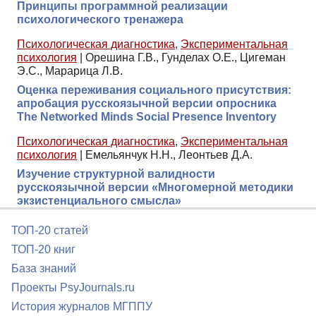
Принципы программной реализации
психологического тренажера
Психологическая диагностика
,
Экспериментальная
психология
|
Орешина Г.В., Гунделах О.Е., Цигеман
Э.С., Марарица Л.В.
Оценка переживания социального присутствия:
апробация русскоязычной версии опросника
The Networked Minds Social Presence Inventory
Психологическая диагностика
,
Экспериментальная
психология
|
Емельянчук Н.Н., Леонтьев Д.А.
Изучение структурной валидности
русскоязычной версии «Многомерной методики
экзистенциального смысла»
ТОП-20 статей
ТОП-20 книг
База знаний
Проекты PsyJournals.ru
История журналов МГППУ