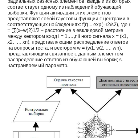
радиальных базисных элементов, каждый из которых
соответствует одному из наблюдений обучающей
выборки. Функции активации этих элементов
представляют собой гауссовы функции с центрами в
соответствующих наблюдениях: f(r) = exp(–r2/s2), где r
= (∑(x–w)2)1/2 – расстояние в евклидовой метрике
между вектором вход i = 1,…,nii ного сигнала x = (x1,
x2, …, xn), представляющим распределение ответов
на вопросы теста, и вектором w = (w1, w2, …, wn),
представляющим связанное с данным элементом
распределение ответов из обучающей выборки; s-
настраиваемый параметр.