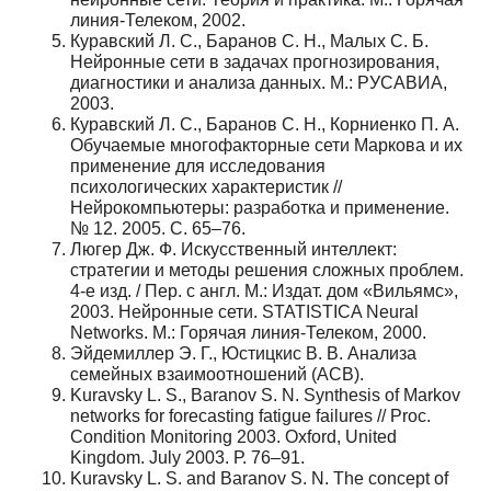
линия-Телеком, 2002.
Куравский Л. С., Баранов С. Н., Малых С. Б.
Нейронные сети в задачах прогнозирования,
диагностики и анализа данных. М.: РУСАВИА,
2003.
Куравский Л. С., Баранов С. Н., Корниенко П. А.
Обучаемые многофакторные сети Маркова и их
применение для исследования
психологических характеристик //
Нейрокомпьютеры: разработка и применение.
№ 12. 2005. С. 65–76.
Люгер Дж. Ф. Искусственный интеллект:
стратегии и методы решения сложных проблем.
4-е изд. / Пер. с англ. М.: Издат. дом «Вильямс»,
2003. Нейронные сети. STATISTICA Neural
Networks. М.: Горячая линия-Телеком, 2000.
Эйдемиллер Э. Г., Юстицкис В. В. Анализа
семейных взаимоотношений (АСВ).
Kuravsky L. S., Baranov S. N. Synthesis of Markov
networks for forecasting fatigue failures // Proc.
Condition Monitoring 2003. Oxford, United
Kingdom. July 2003. Р. 76–91.
Kuravsky L. S. and Baranov S. N. The concept of