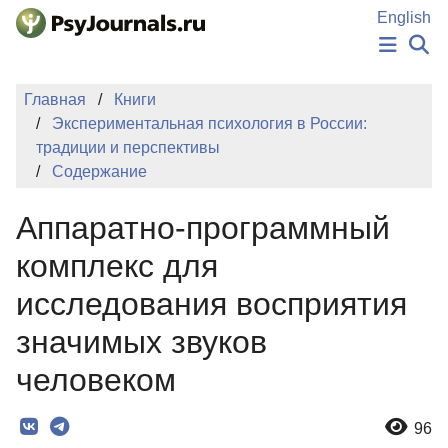
Перейти к основному содержанию
English
НОВОСТИ
Главная
Книги
ИЗДАНИЯ
Экспериментальная психология в России:
АВТОРЫ
традиции и перспективы
ПОДАТЬ РУКОПИСЬ
Содержание
БАЗА ЗНАНИЙ
КЛЮЧЕВЫЕ СЛОВА
Аппаратно-программный
Регистрация
Вход
комплекс для
исследования восприятия
значимых звуков
человеком
96