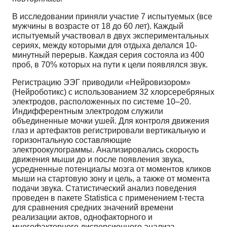
В исследовании приняли участие 7 испытуемых (все
мужчины в возрасте от 18 до 60 лет). Каждый
испытуемый участвовал в двух экспериментальных
сериях, между которыми для отдыха делался 10-
минутный перерыв. Каждая серия состояла из 400
проб, в 70% которых на пути к цели появлялся звук.
Регистрацию ЭЭГ приводили «Нейровизором»
(Нейроботикс) с использованием 32 хлорсеребряных
электродов, расположенных по системе 10–20.
Индифферентным электродом служили
объединенные мочки ушей. Для контроля движения
глаз и артефактов регистрировали вертикальную и
горизонтальную составляющие
электроокулограммы. Анализировались скорость
движения мыши до и после появления звука,
усредненные потенциалы мозга от моментов кликов
мыши на стартовую зону и цель, а также от момента
подачи звука. Статистический анализ поведения
проведен в пакете Statistica c применением t-теста
для сравнения средних значений времени
реализации актов, однофакторного и
многофакторного дисперсионного анализа.