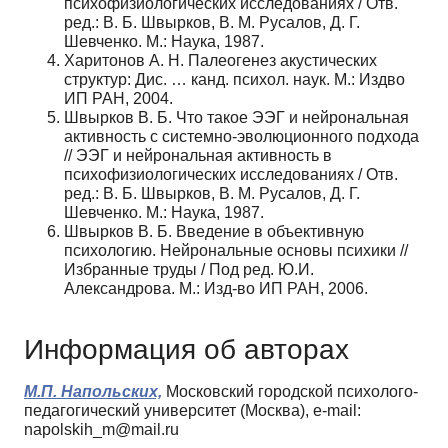
психофизиологических исследованиях / Отв.
ред.: В. Б. Швырков, В. М. Русалов, Д. Г.
Шевченко. М.: Наука, 1987.
Харитонов А. Н. Палеогенез акустических
структур: Дис. … канд. психол. наук. М.: Издво
ИП РАН, 2004.
Швырков В. Б. Что такое ЭЭГ и нейрональная
активность с системно-эволюционного подхода
// ЭЭГ и нейрональная активность в
психофизиологических исследованиях / Отв.
ред.: В. Б. Швырков, В. М. Русалов, Д. Г.
Шевченко. М.: Наука, 1987.
Швырков В. Б. Введение в объективную
психологию. Нейрональные основы психики //
Избранные труды / Под ред. Ю.И.
Александрова. М.: Изд-во ИП РАН, 2006.
Информация об авторах
М.П. Напольских,
Московский городской психолого-
педагогический университет (Москва), e-mail:
napolskih_m@mail.ru