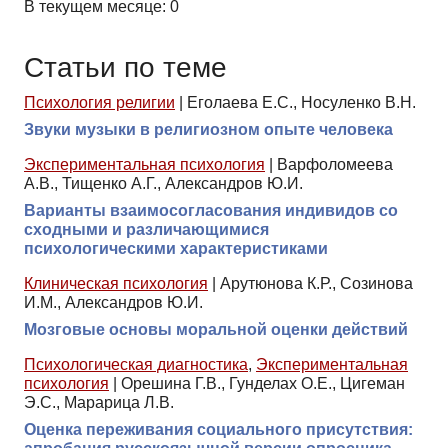
В текущем месяце: 0
Статьи по теме
Психология религии
|
Еголаева Е.С., Носуленко В.Н.
Звуки музыки в религиозном опыте человека
Экспериментальная психология
|
Варфоломеева
А.В., Тищенко А.Г., Александров Ю.И.
Варианты взаимосогласования индивидов со
сходными и различающимися
психологическими характеристиками
Клиническая психология
|
Арутюнова К.Р., Созинова
И.М., Александров Ю.И.
Мозговые основы моральной оценки действий
Психологическая диагностика
,
Экспериментальная
психология
|
Орешина Г.В., Гунделах О.Е., Цигеман
Э.С., Марарица Л.В.
Оценка переживания социального присутствия: