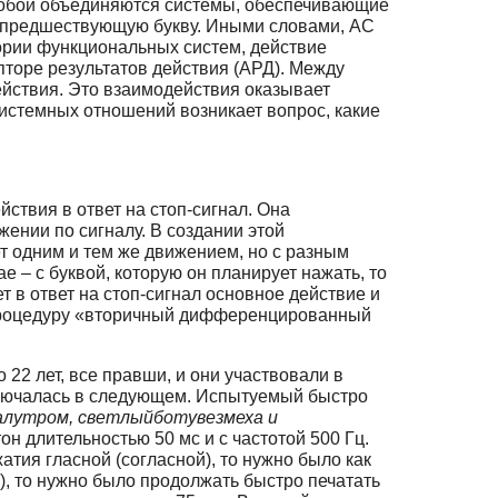
 собой объединяются системы, обеспечивающие
а предшествующую букву. Иными словами, АС
ории функциональных систем, действие
торе результатов действия (АРД). Между
ствия. Это взаимодействия оказывает
истемных отношений возникает вопрос, какие
твия в ответ на стоп-сигнал. Она
ении по сигналу. В создании этой
т одним и тем же движением, но с разным
е – с буквой, которую он планирует нажать, то
 в ответ на стоп-сигнал основное действие и
 процедуру «вторичный дифференцированный
 22 лет, все правши, и они участвовали в
ключалась в следующем. Испытуемый быстро
алутром, светлыйботувезмеха и
н длительностью 50 мс и с частотой 500 Гц.
тия гласной (согласной), то нужно было как
), то нужно было продолжать быстро печатать