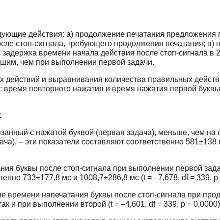
ующие действия: а) продолжение печатания предложения п
осле стоп-сигнала, требующего продолжения печатания; в) 
 задержка времени начала действия после стоп-сигнала в 
ьшим, чем при выполнении первой задачи.
 действий и выравнивания количества правильных действи
: время повторного нажатия и время нажатия первой буквы
:
язанный с нажатой буквой (первая задача), меньше, чем на 
а), – эти показатели составляют соответственно 581±138 мс и
ания буквы после стоп-сигнала при выполнении первой зад
нно 733±177,8 мс и 1008,7±286,8 мс (t = –7,678, df = 339, p 
ше времени напечатания буквы после стоп-сигнала при про
 так и при выполнении второй (t = –4,601, df = 339, p = 0,0000