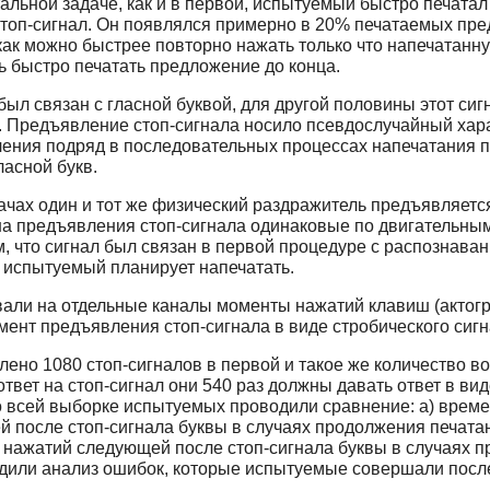
альной задаче, как и в первой, испытуемый быстро печатал
топ-сигнал. Он появлялся примерно в 20% печатаемых пре
как можно быстрее повторно нажать только что напечатанну
ь быстро печатать предложение до конца.
л связан с гласной буквой, для другой половины этот сигн
. Предъявление стоп-сигнала носило псевдослучайный хара
ления подряд в последовательных процессах напечатания 
ласной букв.
ачах один и тот же физический раздражитель предъявляется
а предъявления стоп-сигнала одинаковые по двигательным
, что сигнал был связан в первой процедуре с распознаван
 испытуемый планирует напечатать.
вали на отдельные каналы моменты нажатий клавиш (актогр
нт предъявления стоп-сигнала в виде стробического сигн
но 1080 стоп-сигналов в первой и такое же количество во
ответ на стоп-сигнал они 540 раз должны давать ответ в ви
 всей выборке испытуемых проводили сравнение: а) време
й после стоп-сигнала буквы в случаях продолжения печатан
 нажатий следующей после стоп-сигнала буквы в случаях 
одили анализ ошибок, которые испытуемые совершали посл