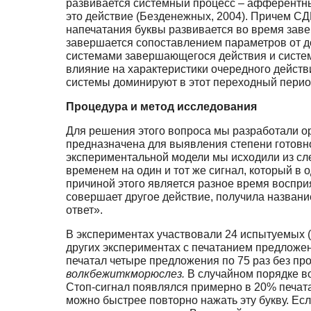
развивается системный процесс – афферентный
это действие (Безденежных, 2004). Причем С
напечатания буквы развивается во время зав
завершается сопоставлением параметров от до
системами завершающегося действия и систе
влияние на характеристики очередного дейст
системы доминируют в этот переходный перио
Процедура и метод исследования
Для решения этого вопроса мы разработали ор
предназначена для выявления степени готовно
экспериментальной модели мы исходили из сл
временем на один и тот же сигнал, который в о
причиной этого является разное время восприя
совершает другое действие, получила назва
ответ».
В экспериментах участвовали 24 испытуемых (по
других экспериментах с печатанием предложе
печатал четыре предложения по 75 раз без пр
волкбежиткморюслез.
В случайном порядке во
Стоп-сигнал появлялся примерно в 20% печата
можно быстрее повторно нажать эту букву. Есл