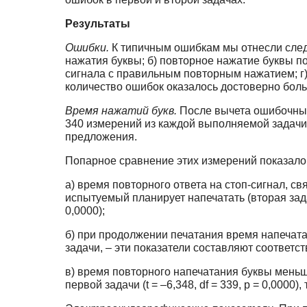
Результаты
Ошибки.
К типичным ошибкам мы отнесли след
нажатия буквы; б) повторное нажатие буквы п
сигнала с правильным повторным нажатием; г)
количество ошибок оказалось достоверно бол
Время нажатий букв.
После вычета ошибочных
340 измерений из каждой выполняемой задачи
предложения.
Попарное сравнение этих измерений показало
а) время повторного ответа на стоп-сигнал, св
испытуемый планирует напечатать (вторая задач
0,0000);
б) при продолжении печатания время напечат
задачи, – эти показатели составляют соответстве
в) время повторного напечатания буквы мень
первой задачи (t = –6,348, df = 339, p = 0,0000),