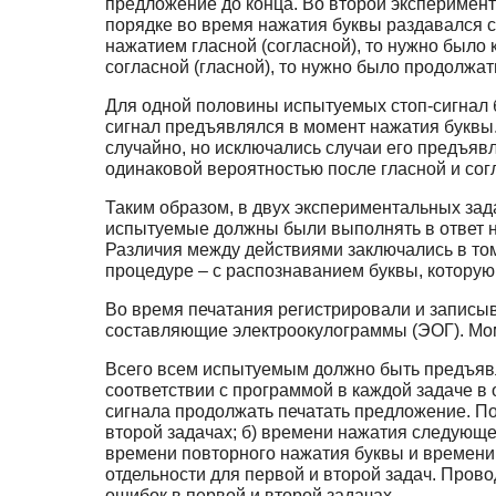
предложение до конца. Во второй эксперимент
порядке во время нажатия буквы раздавался с
нажатием гласной (согласной), то нужно было 
согласной (гласной), то нужно было продолжат
Для одной половины испытуемых стоп-сигнал бы
сигнал предъявлялся в момент нажатия буквы
случайно, но исключались случаи его предъяв
одинаковой вероятностью после гласной и сог
Таким образом, в двух экспериментальных зад
испытуемые должны были выполнять в ответ н
Различия между действиями заключались в том
процедуре – с распознаванием буквы, которую
Во время печатания регистрировали и записы
составляющие электроокулограммы (ЭОГ). Моме
Всего всем испытуемым должно быть предъявле
соответствии с программой в каждой задаче в 
сигнала продолжать печатать предложение. По
второй задачах; б) времени нажатия следующе
времени повторного нажатия буквы и времени
отдельности для первой и второй задач. Пров
ошибок в первой и второй задачах.