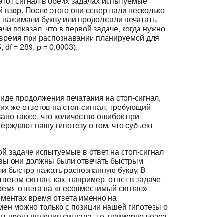
этот сигнал в обеих задачах испытуемые
 взор. После этого они совершали несколько
о нажимали букву или продолжали печатать.
и показал, что в первой задаче, когда нужно
е время при распознавании планируемой для
f = 289, p = 0,0003).
иде продолжения печатания на стоп-сигнал,
их же ответов на стоп-сигнал, требующий
зано также, что количество ошибок при
ерждают нашу гипотезу о том, что субъект
ой задаче испытуемые в ответ на стоп-сигнал
квы они должны были отвечать быстрым
и быстро нажать распознанную букву. В
етом сигнал, как, например, ответ в задаче
время ответа на «несовместимый сигнал»
риментах время ответа именно на
мен можно только с позиции нашей гипотезы о
нт предъявления сигнала, т.е. примерно через