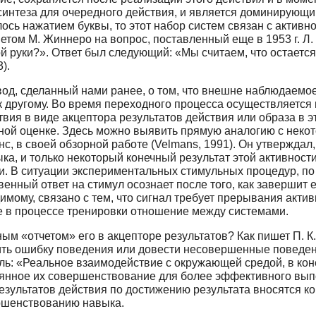
синтеза для очередного действия, и является доминирую
ось нажатием буквы, то этот набор систем связан с активн
ветом М. Жиннеро на вопрос, поставленный еще в 1953 г. Л.
 руки?». Ответ был следующий: «Мы считаем, что остается 
).
д, сделанный нами ранее, о том, что внешне наблюдаемое
к другому. Во время переходного процесса осуществляется
вия в виде акцептора результатов действия или образа в 
ой оценке. Здесь можно выявить прямую аналогию с некот
с, в своей обзорной работе (Velmans, 1991). Он утверждал,
а, и только некоторый конечный результат этой активности
зали. В ситуации экспериментальных стимульных процедур, п
венный ответ на стимул осознает после того, как завершит 
димому, связано с тем, что сигнал требует прерывания акт
 в процессе тренировки отношение между системами.
м «отчетом» его в акцепторе результатов? Как пишет П. К.
ть ошибку поведения или довести несовершенные поведенч
сль: «Реальное взаимодействие с окружающей средой, в кон
янное их совершенствование для более эффективного выпол
зультатов действия по достижению результата вносятся ко
ершенствованию навыка.