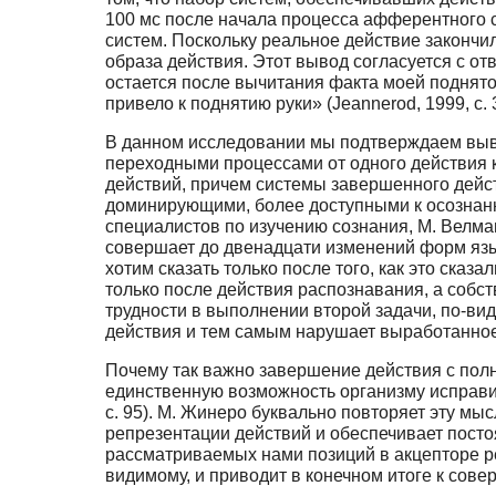
100 мс после начала процесса афферентного 
систем. Поскольку реальное действие закончил
образа действия. Этот вывод согласуется с от
остается после вычитания факта моей поднятой
привело к поднятию руки» (Jeannerod, 1999, с. 3
В данном исследовании мы подтверждаем выво
переходными процессами от одного действия 
действий, причем системы завершенного дейст
доминирующими, более доступными к осознанн
специалистов по изучению сознания, М. Велман
совершает до двенадцати изменений форм язык
хотим сказать только после того, как это ска
только после действия распознавания, а собст
трудности в выполнении второй задачи, по-ви
действия и тем самым нарушает выработанное
Почему так важно завершение действия с полны
единственную возможность организму исправи
с. 95). М. Жинеро буквально повторяет эту мы
репрезентации действий и обеспечивает посто
рассматриваемых нами позиций в акцепторе ре
видимому, и приводит в конечном итоге к сов