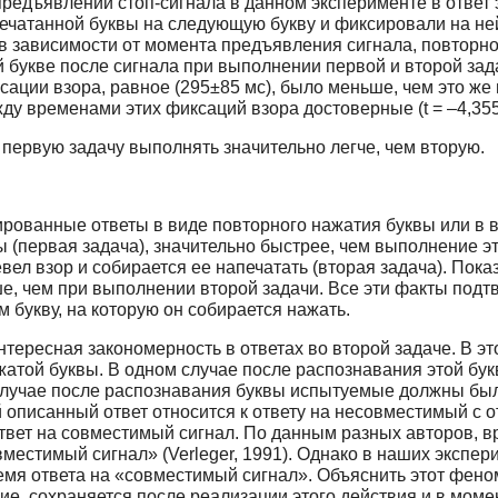
редъявлении стоп-сигнала в данном эксперименте в ответ 
ечатанной буквы на следующую букву и фиксировали на ней
 в зависимости от момента предъявления сигнала, повторн
букве после сигнала при выполнении первой и второй задач
ксации взора, равное (295±85 мс), было меньше, чем это ж
у временами этих фиксаций взора достоверные (t = –4,355, d
 первую задачу выполнять значительно легче, чем вторую.
рованные ответы в виде повторного нажатия буквы или в в
(первая задача), значительно быстрее, чем выполнение эт
вел взор и собирается ее напечатать (вторая задача). Пока
, чем при выполнении второй задачи. Все эти факты подтв
 букву, на которую он собирается нажать.
тересная закономерность в ответах во второй задаче. В эт
жатой буквы. В одном случае после распознавания этой бу
случае после распознавания буквы испытуемые должны был
писанный ответ относится к ответу на несовместимый с отв
ответ на совместимый сигнал. По данным разных авторов, 
местимый сигнал» (Verleger, 1991). Однако в наших экспе
мя ответа на «совместимый сигнал». Объяснить этот фено
ие, сохраняется после реализации этого действия и в моме