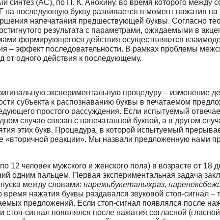
 синтез (АС), по П. К. Анохину, во время которого между
ДГ на последующую букву развивается в момент нажатия н
ершения напечатания предшествующей буквы. Согласно те
стигнутого результата с параметрами, ожидаемыми в акцеп
мами формирующегося действия осуществляются взаимодей
вия – эффект последовательности. В рамках проблемы межс
д от одного действия к последующему.
игинальную экспериментальную процедуру – изменение дейс
сти субъекта к распознаванию буквы в печатаемом предлож
едующего простого рассуждения. Если испытуемый отвечае
дном случае связан с напечатанной буквой, а в другом случа
тия этих букв. Процедура, в которой испытуемый прерывает
ние «вторичной реакции». Мы назвали предложенную нами
 12 человек мужского и женского пола) в возрасте от 18 до
ний одним пальцем. Первая экспериментальная задача за
опуска между словами:
нарежьбукеталыхраз, паренексбеж
 время нажатия буквы раздавался звуковой стоп-сигнал – то
емых предложений. Если стоп-сигнал появлялся после нажа
и стоп-сигнал появлялся после нажатия согласной (гласной