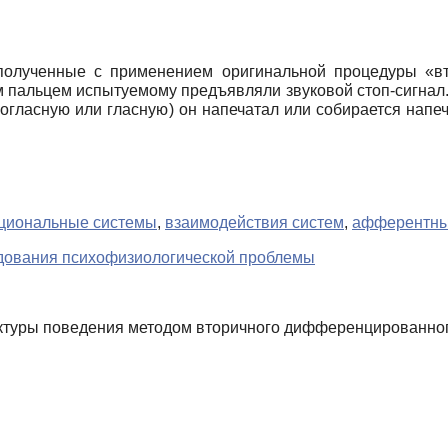
полученные с применением оригинальной процедуры «вт
 пальцем испытуемому предъявляли звуковой стоп-сигнал. 
(согласную или гласную) он напечатал или собирается нап
циональные системы
,
взаимодействия систем
,
афферентны
дования психофизиологической проблемы
ктуры поведения методом вторичного дифференцированного