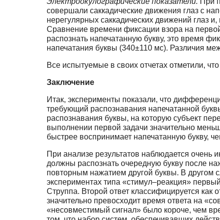
Электроокулографические показатели.
При п
совершали саккадические движения глаз с нап
нерегулярных саккадических движений глаз и,
Сравнение времени фиксации взора на первой 
распознать напечатанную букву, это время фи
напечатания буквы (340±110 мс). Различия межд
Все испытуемые в своих отчетах отметили, что
Заключение
Итак, эксперименты показали, что дифференци
требующий распознавания напечатанной буквы 
распознавания буквы, на которую субъект пере
выполнении первой задачи значительно меньше
быстрее воспринимает напечатанную букву, чем
При анализе результатов наблюдается очень ин
должны распознать очередную букву после на
повторным нажатием другой буквы. В другом 
экспериментах типа «стимул–реакция» первый о
Струппа. Второй ответ классифицируется как 
значительно превосходит время ответа на «сов
«несовместимый сигнал» было короче, чем вре
том, что набор систем, обеспечивавших действ