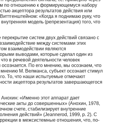
щим по отношению к формирующемуся набору
остью акцептора результатов действия или
 Виттгенштейном: «Когда я поднимаю руку, что
внутренняя модель (репрезентация) того, что
 перекрытие систем двух действий связано с
 взаимодействие между системами этих
этом взаимодействии являются
орыми выводами, которые сделал один из
 что в речевой деятельности человек
 осознается. По его мнению, мы осознаем, что
о мнению М. Велманса, субъект осознает стимул
его. То, что наши испытуемые отмечают
ивности акцептора результатов завершающегося
 Анохин: «Именно этот аппарат дает
еские акты до совершенных» (Анохин, 1978,
ечном счете, стабилизирует внутренние
нения действий» (Jeannerod, 1999, p. 2). С
ррекции в межсистемные отношения, что, по-