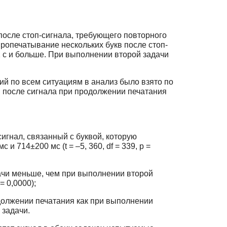
осле стоп-сигнала, требующего повторного
пропечатывание нескольких букв после стоп-
2 с и больше. При выполнении второй задачи
й по всем ситуациям в анализ было взято по
 после сигнала при продолжении печатания
сигнал, связанный с буквой, которую
 714±200 мс (t = –5, 360, df = 339, p =
ачи меньше, чем при выполнении второй
= 0,0000);
должении печатания как при выполнении
) задачи.