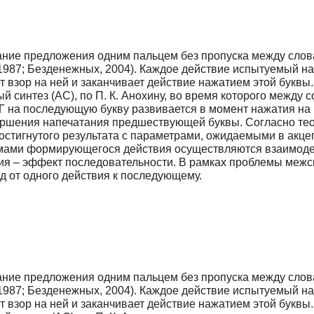
тание предложения одним пальцем без пропуска между слов
1987; Безденежных, 2004). Каждое действие испытуемый на
т взор на ней и заканчивает действие нажатием этой буквы
 синтез (АС), по П. К. Анохину, во время которого между
ДГ на последующую букву развивается в момент нажатия н
ершения напечатания предшествующей буквы. Согласно те
стигнутого результата с параметрами, ожидаемыми в акцеп
мами формирующегося действия осуществляются взаимодей
вия – эффект последовательности. В рамках проблемы межс
д от одного действия к последующему.
тание предложения одним пальцем без пропуска между слов
1987; Безденежных, 2004). Каждое действие испытуемый на
т взор на ней и заканчивает действие нажатием этой буквы