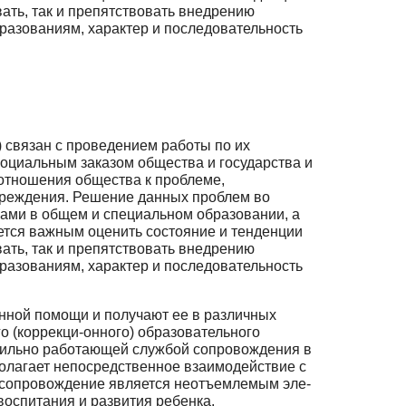
ать, так и пре­пятствовать внедрению
разованиям, характер и по­следовательность
 связан с проведением работы по их
социальным заказом общества и государства и
 отношения общества к проблеме,
учреждения. Решение данных проблем во
сами в общем и специальном образовании, а
ется важ­ным оценить состояние и тенденции
ать, так и пре­пятствовать внедрению
разованиям, характер и по­следовательность
ионной помощи и получают ее в различных
о (коррекци-онного) образовательного
абильно работающей службой со­провождения в
олагает непосредственное взаимодей­ствие с
ое сопровождение является неотъемлемым эле­
воспитания и развития ребенка.