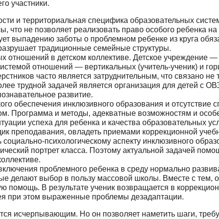
его участники.
сти и территориальная специфика образовательных систем 
ы, что не позволяет реализовать право особого ребенка на 
ет выпадению заботы о проблемном ребенке из круга обязан
раз­рушает традиционные семейные структуры.
ых от­ношений в детском коллективе. Детское учреждение 
стемой отношений — вертикальных (учитель-ученик) и гор
стников часто является затруднительным, что связано не то
олее трудной задачей является организация для детей с О
познавательное развитие.
го обеспечения инклюзивного образования и отсутствие сп
м. Программа и методы, адекватные возможностям и особе
уации успеха для ребенка и качества образовательных ус
ик преподавания, овладеть приемами коррекционной учеб
ь социально-психологическому аспекту инклюзивного образ
гический портрет класса. Поэтому актуальной задачей пом
коллективе.
включения проблемного ребенка в среду нормально развива
ые делают выбор в пользу массовой школы. Вместе с тем,
ю помощь. В результате ученик возвращается в коррекцион
ея при этом выраженные проблемы дезадаптации.
ется исчерпывающим. Но он позволяет наметить шаги, тре­