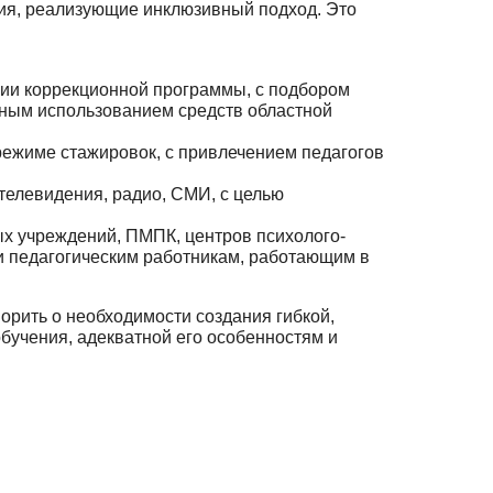
ия, реализующие ин­клюзивный подход. Это
ции коррекционной программы, с подбором
вным использо­ванием средств областной
ре­жиме стажировок, с привлечением педагогов
елевидения, радио, СМИ, с целью
х учреждений, ПМПК, центров психолого-
и педагогическим работникам, работающим в
орить о необходимости создания гибкой,
бучения, адекватной его особенностям и