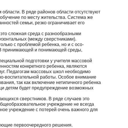
области. В ряде районов области отсутствуют
обучение по ме­сту жительства. Система же
ностей семьи, резко ограничи­вает его
— это сложная среда с разнообразными
изонтальных (между сверстниками).
лько с проблемой ребенка, но и с осо­
ВЗ прини­мающей и понимающей среды,
ециальной подготовки у учителя массовой
нностям конкретного ребенка, являются
луг. Педагогам массовых школ необходимо
но-воспитательной работы. Особое внимание
ования, так как включение нетипичного ребенка
ощи детям будет предупреждение возможных
ющихся сверстников. В ряде случаев это
 общеобразовательное учреждение не всегда
ное учреждение с потерей очень важного для
бующие первоочередного решения.