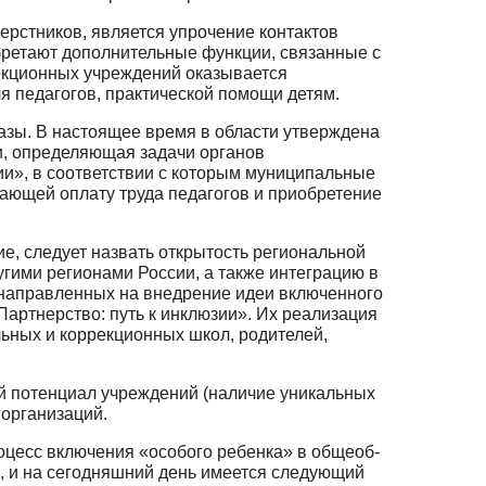
рстников, является упрочение контактов
бретают дополнительные функции, связанные с
екционных учреждений оказывается
я педагогов, практической по­мощи детям.
зы. В настоящее время в области утверждена
и, определяющая задачи органов
ии», в соответствии с которым муниципальные
ающей оплату труда пе­дагогов и приобретение
, следует назвать открытость региональной
угими регионами России, а также интеграцию в
 направленных на внедрение идеи включенного
ртнерство: путь к инклюзии». Их реализация
ьных и коррекционных школ, родителей,
й потенциал учреждений (наличие уникальных
 организаций.
роцесс включения «особого ребенка» в общеоб­
а, и на сегодняшний день имеется следующий