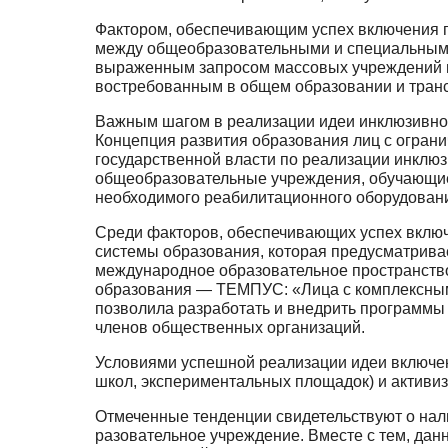
Фактором, обеспечивающим успех включения п
между об­щеобразовательными и специальными
выраженным запросом массовых учреждений на
востребованным в общем об­разовании и трансл
Важным шагом в реализации идеи инклюзивног
Кон­цепция развития образования лиц с огра
государственной влас­ти по реализации инклю
общеобразовательные уч­реждения, обучающие 
необходимого реабилитацион­ного оборудован
Среди факторов, обеспечивающих успех включ
системы об­разования, которая предусматрива
международное образо­вательное пространств
образования — ТЕМПУС: «Лица с комплексными
позволила разработать и внедрить програм­м
членов общественных организаций.
Условиями успешной реализации идеи включен
школ, экспериментальных площадок) и активиз
Отмеченные тенденции свидетельствуют о нали
разовательное учреждение. Вместе с тем, дан