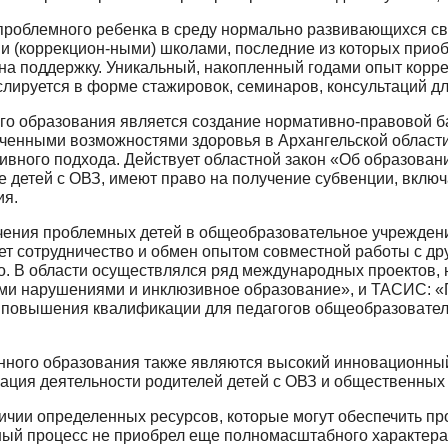
ро­блемного ребенка в среду нормально развивающихся све
 (коррекцион-ными) школами, последние из которых прио
 поддержку. Уни­кальный, накопленный годами опыт корр
ируется в форме стажировок, семи­наров, консультаций дл
о образования является создание нормативно-правовой ба
ниченными возможностями здоровья в Архангельской област
зивного подхода. Действует областной закон «Об образован
детей с ОВЗ, имеют право на получение субвенции, включ
ия.
ения проблемных детей в общеобразовательное учреждение
ет сотрудничество и обмен опытом совместной работы с др
о. В области осуществлялся ряд международных проектов,
 нарушениями и инклюзивное образова­ние», и ТАСИС: «Па
ы повышения квалификации для педагогов общеобра­зовател
­ного образования также являются высокий инноваци­онны
ация деятельности родителей детей с ОВЗ и общественных
­чии определенных ресурсов, которые могут обеспе­чить п
ный про­цесс не приобрел еще полномасштабного характер