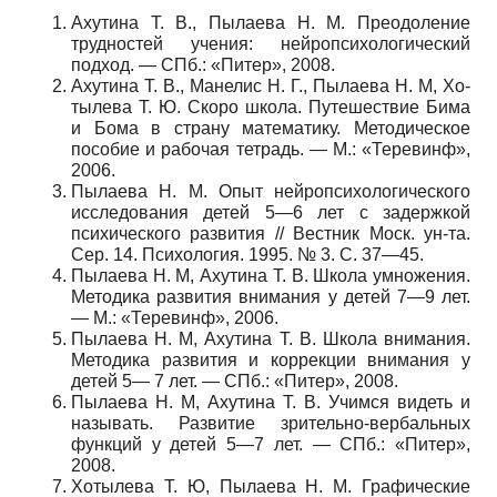
Ахутина Т. В., Пылаева Н. М. Преодоление
труд­ностей учения: нейропсихологический
подход. — СПб.: «Питер», 2008.
Ахутина Т. В., Манелис Н. Г., Пылаева Н. М, Хо-
тылева Т. Ю. Скоро школа. Путешествие Бима
и Бома в страну математику. Методическое
пособие и рабочая тетрадь. — М.: «Теревинф»,
2006.
Пылаева Н. М. Опыт нейропсихологического
ис­следования детей 5—6 лет с задержкой
психического развития // Вестник Моск. ун-та.
Сер. 14. Психология. 1995. № 3. С. 37—45.
Пылаева Н. М, Ахутина Т. В. Школа умножения.
Методика развития внимания у детей 7—9 лет.
— М.: «Теревинф», 2006.
Пылаева Н. М, Ахутина Т. В. Школа внимания.
Методика развития и коррекции внимания у
детей 5— 7 лет. — СПб.: «Питер», 2008.
Пылаева Н. М, Ахутина Т. В. Учимся видеть и
называть. Развитие зрительно-вербальных
функций у детей 5—7 лет. — СПб.: «Питер»,
2008.
Хотылева Т. Ю, Пылаева Н. М. Графические