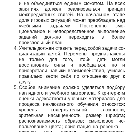
и не объединяться единым сюжетом. На всех
занятиях дол­жен реализоваться принцип
межпредметных связей. На начальном этапе
доля игровых ситуаций может преобладать над
учебными задачами. Постепенно эмо­
циональное и непосредственное выполнение
заданий должно переходить в более
произвольный план.
Учитель должен ставить перед собой задачи со­
циализации детей. Перемены предназначены
не толь­ко для того, чтобы дети могли
восстановить силы и по­общаться, но и
приобретали навыки взаимодействия, учились
правильно вести себя по отношению друг к
другу.
Особое внимание должно уделяться подбору
на­глядного и учебного материала. К критериям
оценки адекватности учебных материалов для
процесса ин­клюзивного обучения относятся:
уровень содержа­тельной сложности;
зрительная насыщенность; размер шрифта;
распознаваемость образов; смысловое ис­
пользование цвета; ориентация на ребенка —