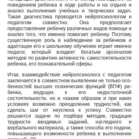
поведением ре­бенка в ходе работы и на отдыхе и
анализ выполнения учебных и творческих задач.
Такая диагностика про­водится нейропсихологом и
педагогом совместно. Она предполагает
предоставление ребенку различных ви­дов помощи и
анализ того, что именно помогает ребен­ку. Поэтому
существенную роль в наблюдении за ре­бенком и
адаптации его к школьному обучению играет именно
педагог, который владеет богатым арсеналом
методов по развитию активности, самостоятельности
ребенка, его познавательной сферы.
Итак, взаимодействие нейропсихолога с педагогом
заключается в совместном выявлении не только осо­
бенностей высших психических функций (ВПФ) ре­
бенка, ведущих к его недостаточной
состоятельности, но и «каким образом и при каких
условиях возможно преодоление трудностей, как
сделать шаг от неуспеха к успеху. Совместно
решаются задачи по подбору ме­тодик, градации
трудности вводимых заданий, нагляд­ного и
вербального материала, а также способа его по­дачи,
повышающего возможности ребенка в выполне­нии