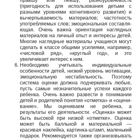
правшу или левшу; разноуровневость
(пригодность для ис­пользования детьми с
разными уровнями когнитивно­го развития) и
вычерпываемость материалов; частот­ность
употребляемых слов; эмоциональная составля­
ющая. Очень важна ориентация наглядных
материа­лов на личный опыт и интересы детей.
Многие нагляд­ные материалы учащиеся могут
сделать в классе об­щими усилиями, например,
«числовой ряд», «круглый год», и это
увеличивает интерес к ним.
Необходимо учитывать индивидуальные
особен­ности детей, низкий уровень мотивации,
эмоциональ­ную нестабильность. Поэтому
система оценки должна подчеркивать любые,
пусть самые незначительные ус­пехи каждого
ребенка. Очень важно развести в пони­мании
детей и родителей понятия «отметка» и «оцени­
вание». Мы оцениваем не ребенка, а
результаты его де­ятельности. «Оценка» может
быть высокой при низ­кой «отметке». Оценка
может быть балльной и мате­риальной —
красивая наклейка, картинка-штамп, ма­ленький
подарок. Рекомендуется также организовы­вать