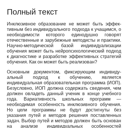
Полный текст
Инклюзивное образование не может быть эффек­
тивным без индивидуального подхода к учащимся, о
необходимости которого единодушно говорят
отечест­венные и зарубежные методисты и практики.
Научно-методической базой индивидуализации
обучения мо­жет быть нейропсихологический подход
к диагности­ке и разработке эффективных стратегий
обучения. Как он может быть реализован?
Основным документом, фиксирующим индивиду­
альный подход к обучению, является
индивидуальная образовательная программа (ИОП).
Безусловно, ИОП должна содержать сведения, чем
должен овла­деть данный ученик в конце учебного
года. Вариатив­ность школьных программ —
необходимая особен­ность инклюзивного обучения.
Но цели программы не будут достигнуты без
указания путей и методов реше­ния поставленных
задач. Выбор путей и методов дол­жен быть основан
на анализе индивидуальных особен­ностей