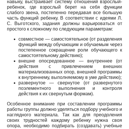
навыку, выстраивает систему отношений взрослый-
ребенок, где взрослый берет на себя функ­ции
слабого звена, постепенно передавая все большую
часть функций ребенку. В соответствии с идеями Л.
С. Выготского, задания должны варьироваться от
простого к сложному по следующим параметрам:
совместное — самостоятельное (от разделения
функций между обучающим и обучаемым через
посте­пенное сокращение роли обучающего к
самостоятель­ному действию);
внешне опосредованное — внутреннее (от
дейст­вия с привлечением внешних
материализованных опор, внешней программы
к внутреннему, выполняе­мому в уме действию);
развернутое — свернутое (от развернутого
поэле­ментного выполнения и контроля
действия к их свер­нутым формам).
Особенное внимание при составлении программы
работы группы должно уделяться подбору учебного и
наглядного материала. Так как для преодоления
своих трудностей каждому ребенку нужна своя
опора, необ­ходимо подбирать (создавать) учебные