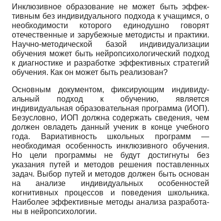
Инклюзивное образование не может быть эффек­
тивным без индивидуального подхода к учащимся, о
необходимости которого единодушно говорят
отечест­венные и зарубежные методисты и практики.
Научно-методической базой индивидуализации
обучения мо­жет быть нейропсихологический подход
к диагности­ке и разработке эффективных стратегий
обучения. Как он может быть реализован?
Основным документом, фиксирующим индивиду­
альный подход к обучению, является
индивидуальная образовательная программа (ИОП).
Безусловно, ИОП должна содержать сведения, чем
должен овла­деть данный ученик в конце учебного
года. Вариатив­ность школьных программ —
необходимая особен­ность инклюзивного обучения.
Но цели программы не будут достигнуты без
указания путей и методов реше­ния поставленных
задач. Выбор путей и методов дол­жен быть основан
на анализе индивидуальных особен­ностей
когнитивных процессов и поведения школьни­ка.
Наиболее эффективные методы анализа разработа­
ны в нейропсихологии.