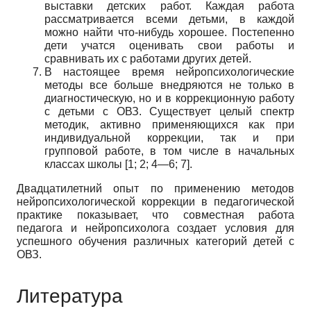
выставки детских работ. Каждая работа
рассмат­ривается всеми детьми, в каждой
можно найти что-ни­будь хорошее. Постепенно
дети учатся оценивать свои работы и
сравнивать их с работами других детей.
В настоящее время нейропсихологические
мето­ды все больше внедряются не только в
диагностичес­кую, но и в коррекционную работу
с детьми с ОВЗ. Су­ществует целый спектр
методик, активно применяю­щихся как при
индивидуальной коррекции, так и при
групповой работе, в том числе в начальных
классах школы [1; 2; 4—6; 7].
Двадцатилетний опыт по применению методов
нейропсихологической коррекции в педагогической
практике показывает, что совместная работа
педагога и нейропсихолога создает условия для
успешного обу­чения различных категорий детей с
ОВЗ.
Литература