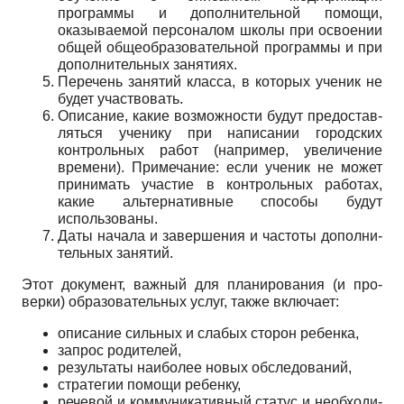
программы и до­полнительной помощи,
оказываемой персоналом шко­лы при освоении
общей общеобразовательной про­граммы и при
дополнительных занятиях.
Перечень занятий класса, в которых ученик не
будет участвовать.
Описание, какие возможности будут предостав­
ляться ученику при написании городских
контроль­ных работ (например, увеличение
времени). Примеча­ние: если ученик не может
принимать участие в кон­трольных работах,
какие альтернативные способы бу­дут
использованы.
Даты начала и завершения и частоты дополни­
тельных занятий.
Этот документ, важный для планирования (и про­
верки) образовательных услуг, также включает:
описание сильных и слабых сторон ребенка,
запрос родителей,
результаты наиболее новых обследований,
стратегии помощи ребенку,
речевой и коммуникативный статус и необходи­