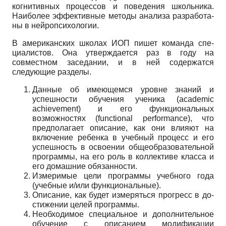
когнитивных процессов и поведения школьни­ка.
Наиболее эффективные методы анализа разработа­
ны в нейропсихологии.
В американских школах ИОП пишет команда спе­
циалистов. Она утверждается раз в году на
совместном заседании, и в ней содержатся
следующие разделы.
Данные об имеющемся уровне знаний и
успешнос­ти обучения ученика (academic
achievement) и его функ­циональных
возможностях (functional performance), что
предполагает описание, как они влияют на
включение ребенка в учебный процесс и его
успешность в освоении общеобразовательной
программы, на его роль в коллек­тиве класса и
его домашние обязанности.
Измеримые цели программы учебного года
(учебные и/или функциональные).
Описание, как будет измеряться прогресс в до­
стижении целей программы.
Необходимое специальное и дополнительное
обучение с описанием модификации