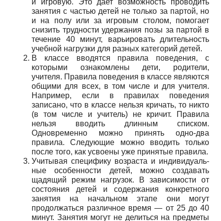
и игровую. Это дает возможность проводить
занятия с частью детей не только за партой, но
и на полу или за игровым столом, помогает
снизить трудности удержа­ния позы за партой в
течение 40 минут, варьировать длительность
учебной нагрузки для разных категорий детей.
В классе вводятся правила поведения, с
которы­ми ознакомлены дети, родители,
учителя. Правила по­ведения в классе являются
общими для всех, в том числе и для учителя.
Например, если в правилах пове­дения
записано, что в классе нельзя кричать, то никто
(в том числе и учитель) не кричит. Правила
нельзя вводить длинным списком.
Одновременно можно при­нять одно-два
правила. Следующие можно вводить только
после того, как усвоены уже принятые правила.
Учитывая специфику возраста и индивидуаль­
ные особенности детей, можно создавать
щадящий ре­жим нагрузок. В зависимости от
состояния детей и со­держания конкретного
занятия на начальном этапе они могут
продолжаться различное время — от 25 до 40
минут. Занятия могут не делиться на предметы