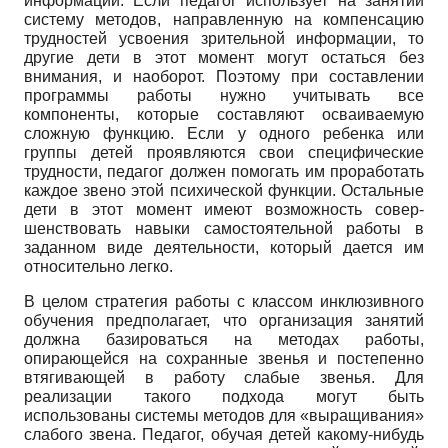
информации. Если педагог использует на занятии
сис­тему методов, направленную на компенсацию
трудно­стей усвоения зрительной информации, то
другие дети в этот момент могут остаться без
внимания, и наобо­рот. Поэтому при составлении
программы работы нужно учитывать все
компоненты, которые составля­ют осваиваемую
сложную функцию. Если у одного ре­бенка или
группы детей проявляются свои специфи­ческие
трудности, педагог должен помогать им прора­ботать
каждое звено этой психической функции. Ос­тальные
дети в этот момент имеют возможность совер­
шенствовать навыки самостоятельной работы в
задан­ном виде деятельности, который дается им
относи­тельно легко.
В целом стратегия работы с классом инклюзивно­го
обучения предполагает, что организация занятий
должна базироваться на методах работы,
опирающей­ся на сохранные звенья и постепенно
втягивающей в работу слабые звенья. Для
реализации такого подхода могут быть
использованы системы методов для «выра­щивания»
слабого звена. Педагог, обучая детей како­му-нибудь