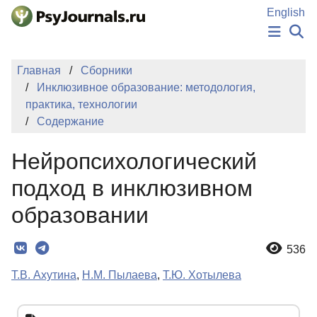
Перейти к основному содержанию
English
НОВОСТИ
Главная
Сборники
ИЗДАНИЯ
Инклюзивное образование: методология,
АВТОРЫ
практика, технологии
ПОДАТЬ РУКОПИСЬ
Содержание
БАЗА ЗНАНИЙ
КЛЮЧЕВЫЕ СЛОВА
Нейропсихологический
Регистрация
Вход
подход в инклюзивном
образовании
536
Т.В. Ахутина
,
Н.М. Пылаева
,
Т.Ю. Хотылева