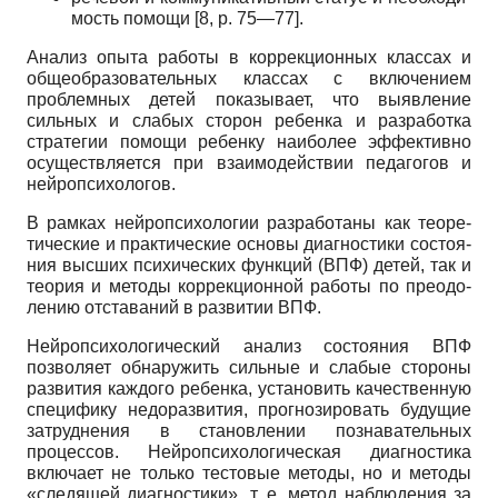
мость помощи [8, p. 75—77].
Анализ опыта работы в коррекционных классах и
общеобразовательных классах с включением
проблем­ных детей показывает, что выявление
сильных и сла­бых сторон ребенка и разработка
стратегии помощи ребенку наиболее эффективно
осуществляется при взаимодействии педагогов и
нейропсихологов.
В рамках нейропсихологии разработаны как теоре­
тические и практические основы диагностики состоя­
ния высших психических функций (ВПФ) детей, так и
теория и методы коррекционной работы по преодо­
лению отставаний в развитии ВПФ.
Нейропсихологический анализ состояния ВПФ
позволяет обнаружить сильные и слабые стороны
раз­вития каждого ребенка, установить качественную
спе­цифику недоразвития, прогнозировать будущие
за­труднения в становлении познавательных
процессов. Нейропсихологическая диагностика
включает не только тестовые методы, но и методы
«следящей диа­гностики», т. е. метод наблюдения за