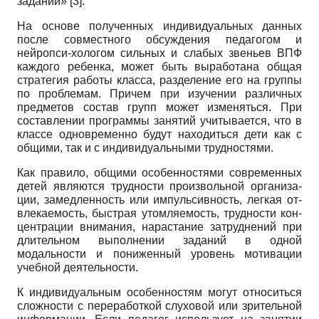
заданий» [3].
На основе полученных индивидуальных данных
после совместного обсуждения педагогом и
нейропси-хологом сильных и слабых звеньев ВПФ
каждого ре­бенка, может быть выработана общая
стратегия рабо­ты класса, разделение его на группы
по проблемам. Причем при изучении различных
предметов состав групп может изменяться. При
составлении программы занятий учитывается, что в
классе одновременно бу­дут находиться дети как с
общими, так и с индивидуаль­ными трудностями.
Как правило, общими особенностями современных
детей являются трудности произвольной организа­
ции, замедленность или импульсивность, легкая от-
влекаемость, быстрая утомляемость, трудности кон­
центрации внимания, нарастание затруднений при
длительном выполнении заданий в одной
модальнос­ти и пониженный уровень мотивации
учебной дея­тельности.
К индивидуальным особенностям могут относиться
сложности с переработкой слуховой или зрительной