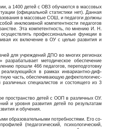
ии, а 1400 детей с ОВЗ обучаются в массовых
уации (официальной статистики нет). Данная
бразования в массовые СОШ, и педагоги должны
особой инклюзивной компетентности педагогов
ранстве. Эта компетентность, по мнению И. Н.
ь осуществлять профессиональные функции в
чивая их включение в ОУ с целью развития и
а­чей для учреждений ДПО во многих регионах
разрабатывает ме­тодическое обеспечение
ению прошли 466 педагогов, пере­подготовку
, реализующийся в рамках инвариантно-диф­
иантную часть, обеспечивающую дефектологичес­
 различных специалистов и состоящего из 3
ое пространство детей с ООП в различных ОУ.
ний и уровня развития детей по результатам
вития и обу­чения.
ыми образовательными потребностями. Его со­
офи­лей (педагогический, психологический,