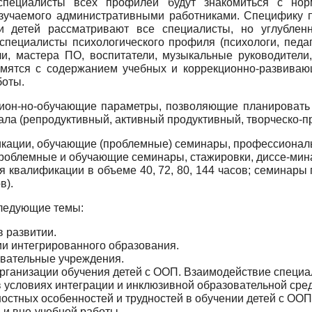
 специалисты всех про­филей будут знакомиться с но
изучаемого административными ра­ботниками. Специфику п
и детей рассматривают все специалисты, но углубленн
пециа­листы психологического профиля (психологи, педаго
ли, мастера ПО, воспитатели, музыкальные руководители,
акомятся с содержанием учебных и коррекционно-развива
боты.
ион-но-обучающие параметры, позволяющие планировать 
ала (репро­дуктивный, активный продуктивный, творческо-п
кации, обучающие (проблемные) семинары, профессиональ­
про­блемные и обучающие семинары, стажировки, диссе-мин
 ква­лификации в объеме 40, 72, 80, 144 часов; семинары
в).
ле­дующие темы:
 раз­витии.
 инте­грированного образования.
ва­тельные учреждения.
ргани­зации обучения детей с ООП. Взаимодействие специ­
в услови­ях интеграции и инклюзивной образовательной сре
ост­ных особенностей и трудностей в обучении детей с ООП
и вне-учебной работы.