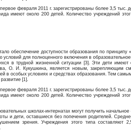
пер­вое февраля 2011 г. зарегистрированы более 3,5 тыс.
да имеют около 200 детей. Количество учреждений этого
ло обеспечение доступности образования по принципу «
ю условий для пол­ноценного включения в образовательное
ихся в трудной жизненной ситу­ации [3]. Эти дети имеют
ва, О. И. Кукушкина, является новым, за­крепляющим см
ей в особых условиях и средствах образования. Тем са­мы
развитие [1].
пер­вое февраля 2011 г. зарегистрированы более 3,5 тыс.
да имеют около 200 детей. Количество учреждений этого
о­вательных школах-интернатах могут получить на­чально
роты и дети, оставшиеся без попечения родителей. Средн
рушением зрения. Учреждения этого типа составляют 2
.