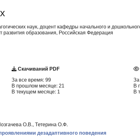
х
гогических наук, доцент кафедры начального и дошкольног
т развития образования, Российская Федерация
Скачиваний PDF
За все время: 99
За
В прошлом месяце: 21
В 
В текущем месяце: 1
В 
озгачева О.В., Тетерина О.Ф.
 проявлениями дезадаптивного поведения