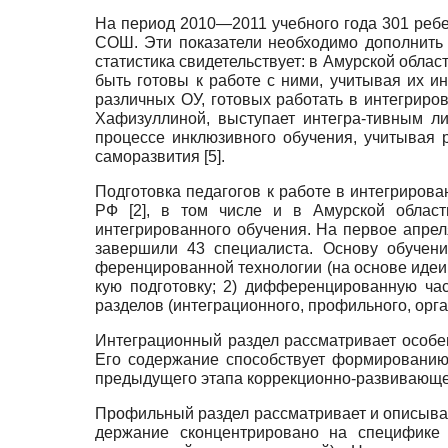
На период 2010—2011 учебного года 301 ребе
СОШ. Эти показатели необходимо дополнить 
статистика свидетельствует: в Амурской обла
быть готовы к ра­боте с ними, учитывая их 
различных ОУ, готовых ра­ботать в интегриро
Хафизуллиной, выступает интегра-тивным л
процессе инклюзивного обучения, учиты­вая
саморазвития [5].
Подготовка педагогов к работе в интегриров
РФ [2], в том числе и в Амурской облас
интегрированного обучения. На первое апре
завершили 43 специалиста. Основу обуче­н
ференцированной технологии (на основе идеи Н
кую подготовку; 2) дифференцированную ча
разделов (интеграционного, профильного, орга
Интеграционный раздел рассматривает особен
Его содержание способствует формированию 
предыдущего этапа коррекционно-развивающей
Профильный раздел рассматривает и описывае
держание сконцентрировано на специфике п