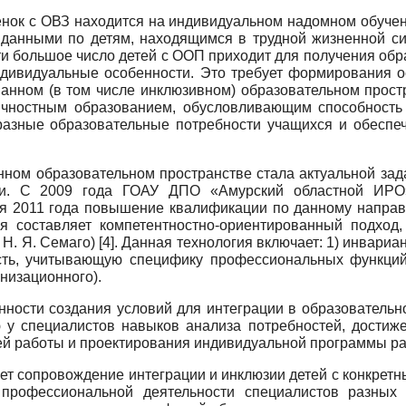
нок с ОВЗ находится на индивидуальном надомном обуче­н
данными по детям, находящимся в трудной жизненной сит
сти большое число детей с ООП приходит для получения о
индивидуальные особеннос­ти. Это требует формирования 
ванном (в том числе инклюзивном) образовательном прост
ичностным образованием, обусловливаю­щим способност
 разные образовательные потребности учащихся и обеспе
анном образовательном пространстве стала актуальной зад
ти. С 2009 года ГОАУ ДПО «Амурский областной ИРО» 
ля 2011 года повышение квалификации по данному направл
ия составляет компетентностно-ориентированный подход
. Я. Семаго) [4]. Данная технология включает: 1) ин­вар
сть, учи­тывающую специфику профессиональных функций
низационного).
нос­ти создания условий для интеграции в образователь­н
у специали­стов навыков анализа потребностей, достиже
 работы и проекти­рования индивидуальной программы раз
т сопровождение интеграции и инклюзии детей с кон­кретн
рофесси­ональной деятельности специалистов разных пр