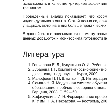
использовать в качестве критериев эффекти
тре­нингом.
Проведенный анализ показывает, что форми
индивидуаль­ного опыта. С этой целью содер
учащихся, включив в них больше практических
В данной статье описываются промежуточные 
денных доработок и мониторинга готовности пе
Литература
Гончарова Е. Л., Кукушкина О. И. Ребено
Зубарева Т. Г. Компетентностно-ориенти
дисс. . канд. пед. наук. — Курск, 2009.
Малофеев Н. Н, Шматко Н. Д. Интеграция 
Семаго Н. Я. Модульная система обучени
обра­зование: проблемы совершенствовани
Герцена, 2008. С. 59—60.
Хафизуллина И. Н. Формирование професс
КГУ им. Н. А. Некрасова. — Кострома, 20