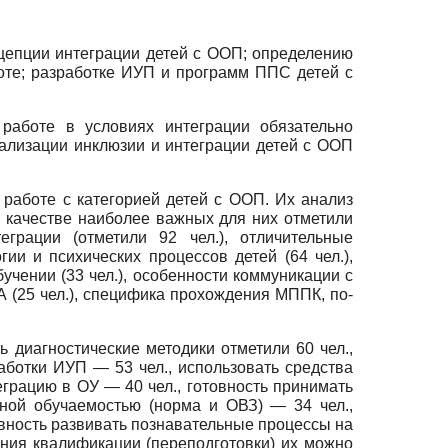
нцепции интеграции детей с ООП; определению
оте; разработке ИУП и программ ППС детей с
а­боте в условиях интеграции обязательно
ализации ин­клюзии и интеграции детей с ООП
 работе с категорией детей с ООП. Их анализ
в качестве наиболее важных для них отметили
еграции (отметили 92 чел.), отличительные
и и психических процессов де­тей (64 чел.),
учении (33 чел.), особенности коммуника­ции с
КА (25 чел.), специфика прохождения МППК, по­
ь диагностические методики отметили 60 чел.,
абот­ки ИУП — 53 чел., использовать средства
грацию в ОУ — 40 чел., готовность принимать
ичной обучаемостью (норма и ОВЗ) — 34 чел.,
овность развивать познавательные процес­сы на
ния квалификации (переподготовки) их мож­но