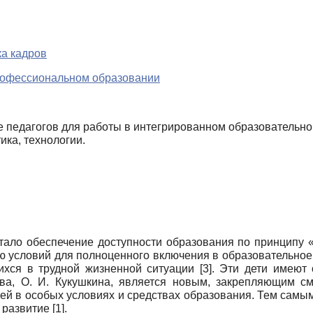
ка кадров
рофессиональном образовании
 педагогов для работы в интегрированном образовательном
ика, технологии.
ло обеспечение доступности образования по принципу «
ю условий для пол­ноценного включения в образовательное
ихся в трудной жизненной ситу­ации [3]. Эти дети имеют
ва, О. И. Кукушкина, является новым, за­крепляющим см
ей в особых условиях и средствах образования. Тем са­мы
развитие [1].