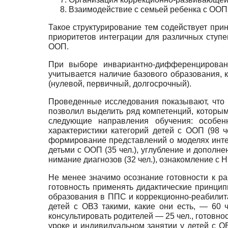
Взаимодействие с семьей ребенка с ООП
Такое структурирование тем содействует при
приоритетов интеграции для различных ступ
ООП.
При выборе инвариантно-дифференцированн
учитывается наличие базового образования, 
(нулевой, первич­ный, долгосрочный).
Проведенные исследования показывают, что п
позволил выделить ряд компетенций, которым
следующие на­правления обучения: особенн
характеристики категорий де­тей с ООП (98 
формирование представлений о моделях интегра
детьми с ООП (35 чел.), углубление и дополне
нимание диагнозов (32 чел.), ознакомление с 
Не менее значимо осознание готовности к раб
готов­ность применять дидактические принцип
образования в ППС и коррекционно-реабилита
детей с ОВЗ такими, ка­кие они есть, — 60 
консультировать родителей — 25 чел., готовно
уроке и индивидуальном занятии у детей с О