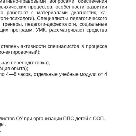
рмативно-правовыми вопросами обеспечения
сихических процессов, осо­бенности развития
о работают с материалами диагностик, ха­
­ги-психологи). Специалисты педагогического
 трене­ры, педагоги-дефектологи, социальные
ющих программ, УМК, рассматривают средства
степень активности специалистов в процессе
ро-ектировочный):
ная переподготовка);
ация опыта);
 по 4—8 часов, отдельные учебные модули от 4
алистов ОУ при организации ППС детей с ООП.
ды.
.