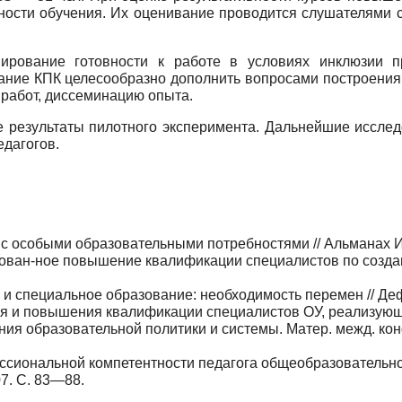
вности обучения. Их оценивание проводится слушателями 
рова­ние готовности к работе в условиях инклюзии п
жание КПК целесооб­разно дополнить вопросами построения
 работ, диссеминацию опыта.
ре­зультаты пилотного эксперимента. Дальнейшие ис­след
даго­гов.
к с осо­быми образовательными потребностями // Альманах 
рован-ное повышение квалификации специалистов по созда
и спе­циальное образование: необходимость перемен // Де­
я и по­вышения квалификации специалистов ОУ, реализую­
я образователь­ной политики и системы. Матер. межд. конф
ио­нальной компетентности педагога общеобразователь­ной
07. С. 83—88.