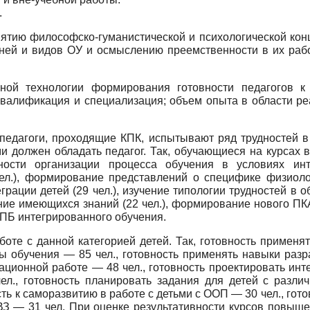
.
ня­тию философско-гуманистической и психологической ко
еней и видов ОУ и осмыслению преемственности в их раб
ой технологии формирования готовности педагогов к р
квалификация и спе­циализация; объем опыта в области ре
еда­гоги, проходящие КПК, испытывают ряд трудностей в
и должен обла­дать педагог. Так, обучающиеся на курсах 
ости организации про­цесса обучения в условиях инт
чел.), формирование представлений о специфике физиологи
ции детей (29 чел.), изучение типологии труд­ностей в об
­ние имеющихся знаний (22 чел.), формирование ново­го П
НПБ ин­тегрированного обучения.
оте с данной категорией детей. Так, готовность применят
ы обуче­ния — 85 чел., готовность применять навыки разр
ционной работе — 48 чел., готовность проектировать инте
чел., готовность планировать зада­ния для детей с разл
сть к саморазвитию в работе с детьми с ООП — 30 чел., гот
ВЗ — 31 чел. При оценке результативности курсов повыше