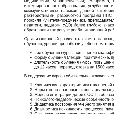
медицинский, управленческий). Например,
интегрированного образова­ния, углубленно 
коммуникативных навыков данной категори
рактеристиками, разработкой программ ППС с
профи­ля (учителя-предметники, преподавате
педагоги, педа­гоги УДО) более глубоко зн
образования как ресурс реабилитационной ра
Организационный раздел включает организац
обуче­ния, уровни проработки учебного матери
вид обучения (курсы повышения квалифи
форму обучения (лекции, практические, 
длительность обучения (курсы повышения
до 12 часов; переподготовка на 1500 часо
В содержание курсов обязательно включены с
Клинические характеристики отклонений в
Нормативно-правовые основы реализации
Модели интеграции детей с ООП в образо
Психолого-педагогические особенности о
Дидактика построения учебного занятия 
Диагностика психических процессов, личн
Организация коррекционно-развивающей 