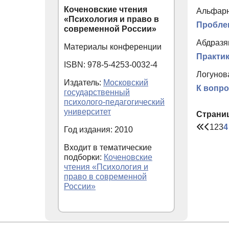
Коченовские чтения
Альфарне
«Психология и право в
Проблем
современной России»
Абдразяк
Материалы конференции
Практик
ISBN: 978-5-4253-0032-4
Логунов
Издатель:
Московский
К вопро
государственный
психолого-педагогический
университет
Страни
1
2
3
4
Год издания: 2010
Входит в тематические
подборки:
Коченовские
чтения «Психология и
право в современной
России»