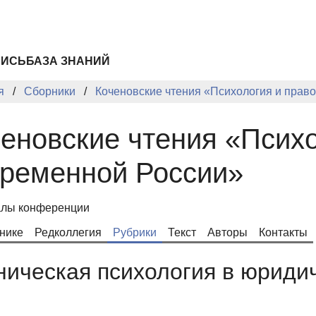
ПИСЬ
БАЗА ЗНАНИЙ
я
Сборники
Коченовские чтения «Психология и прав
еновские чтения «Психо
временной России»
лы конференции
нике
Редколлегия
Рубрики
Текст
Авторы
Контакты
ническая психология в юриди