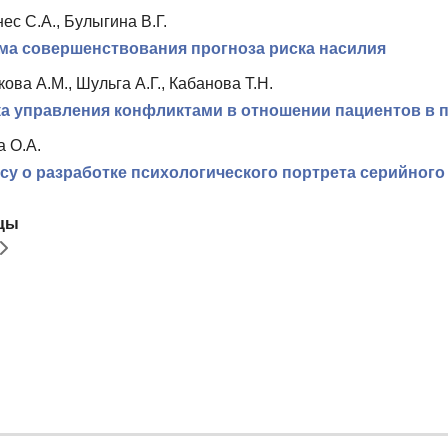
с С.А., Булыгина В.Г.
а совершенствования прогноза риска насилия
ова А.М., Шульга А.Г., Кабанова Т.Н.
а управления конфликтами в отношении пациентов в 
а О.А.
су о разработке психологического портрета серийног
цы