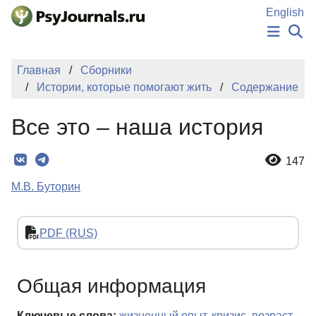
Перейти к основному содержанию
English
НОВОСТИ
Главная
Сборники
ИЗДАНИЯ
Истории, которые помогают жить
Содержание
АВТОРЫ
ПОДАТЬ РУКОПИСЬ
Все это – наша история
БАЗА ЗНАНИЙ
КЛЮЧЕВЫЕ СЛОВА
Регистрация
Вход
147
М.В. Буторин
PDF (RUS)
Общая информация
Ключевые слова:
жизненный опыт
,
кризис
,
возраст
,