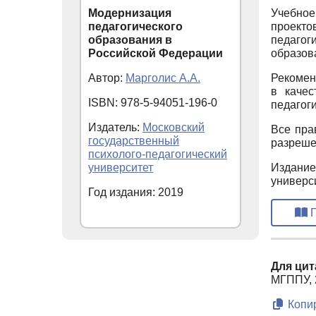
Модернизация
Учебное
педагогического
проекто
образования в
педагог
Российской Федерации
образов
Автор:
Марголис А.А.
Рекомен
в качес
ISBN: 978-5-94051-196-0
педагог
Издатель:
Московский
Все пра
государственный
разреше
психолого-педагогический
университет
Издание
универс
Год издания: 2019
П
Для цит
МГППУ, 2
Копир