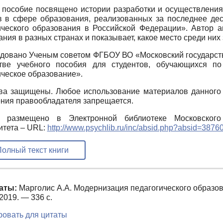
 пособие посвящено истории разработки и осуществлени
в в сфере образования, реализованных за последнее де
ического образования в Российской Федерации». Автор а
ания в разных странах и показывает, какое место среди ни
довано Ученым советом ФГБОУ ВО «Московский государств
тве учебного пособия для студентов, обучающихся п
ическое образование».
ва защищены. Любое использование материалов данного 
ния правообладателя запрещается.
 размещено в Электронной библиотеке Московского г
итета – URL:
http://www.psychlib.ru/inc/
absid.php?absid=3876
олный текст книги
аты:
Марголис А.А. Модернизация педагогического образо
019. — 336 с.
овать для цитаты