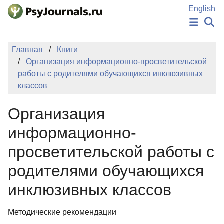
Перейти к основному содержанию
English
НОВОСТИ
Главная
Книги
ИЗДАНИЯ
Организация информационно-просветительской
АВТОРЫ
работы с родителями обучающихся инклюзивных
ПОДАТЬ РУКОПИСЬ
классов
БАЗА ЗНАНИЙ
КЛЮЧЕВЫЕ СЛОВА
Организация
Регистрация
Вход
информационно-
просветительской работы с
родителями обучающихся
инклюзивных классов
Методические рекомендации