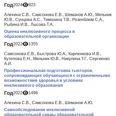
Год
2024
923
Алехина С.В., Самсонова Е.В., Шеманов А.Ю., Мельник
Ю.В., Сунцова А.С., Тимохина Т.В., Розенблюм С.А.,
Рыбина И.В., Лысова Т.А.
Оценка инклюзивного процесса в
образовательной организации
Год
2022
1355
Самсонова Е.В., Быстрова Ю.А., Карпенкова И.В.,
Кутепова Е.Н., Мельник Ю.В., Никулина Т.Г., Сергиенко
А.И.
Профессиональная подготовка тьюторов,
сопровождающих обучающихся с ограниченными
возможностями здоровья в условиях
инклюзивного образования
Год
2022
1496
Алехина С.В., Самсонова Е.В., Шеманов А.Ю.
Самообследование инклюзивной
образовательной среды образовательной