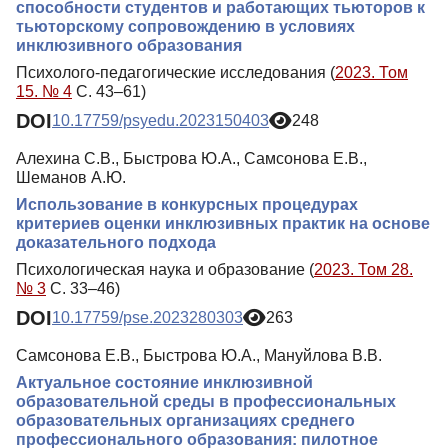
способности студентов и работающих тьюторов к
тьюторскому сопровождению в условиях
инклюзивного образования
Психолого-педагогические исследования (
2023. Том
15. № 4
С. 43–61)
DOI
10.17759/psyedu.2023150403
248
Алехина С.В., Быстрова Ю.А., Самсонова Е.В.,
Шеманов А.Ю.
Использование в конкурсных процедурах
критериев оценки инклюзивных практик на основе
доказательного подхода
Психологическая наука и образование (
2023. Том 28.
№ 3
С. 33–46)
DOI
10.17759/pse.2023280303
263
Самсонова Е.В., Быстрова Ю.А., Мануйлова В.В.
Актуальное состояние инклюзивной
образовательной среды в профессиональных
образовательных организациях среднего
профессионального образования: пилотное