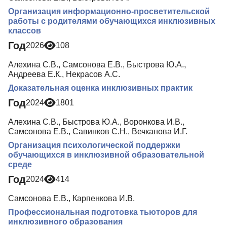
Организация информационно-просветительской
работы с родителями обучающихся инклюзивных
классов
Год
2026
108
Алехина С.В., Самсонова Е.В., Быстрова Ю.А.,
Андреева Е.К., Некрасов А.С.
Доказательная оценка инклюзивных практик
Год
2024
1801
Алехина С.В., Быстрова Ю.А., Воронкова И.В.,
Самсонова Е.В., Савинков С.Н., Вечканова И.Г.
Организация психологической поддержки
обучающихся в инклюзивной образовательной
среде
Год
2024
414
Самсонова Е.В., Карпенкова И.В.
Профессиональная подготовка тьюторов для
инклюзивного образования