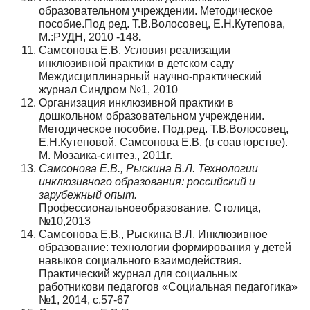
образовательном учреждении. Методическое
пособие.Под ред. Т.В.Волосовец, Е.Н.Кутепова,
М.:РУДН, 2010 -148
.
Самсонова Е.В. Условия реализации
инклюзивной практики в детском саду
Междисциплинарный научно-практический
журнал Синдром №1, 2010
Организация инклюзивной практики в
дошкольном образовательном учреждении.
Методическое пособие. Под.ред. Т.В.Волосовец,
Е.Н.Кутеповой, Самсонова Е.В. (в соавторстве).
М. Мозаика-синтез., 2011г.
Самсонова Е.В., Рыскина В.Л. Технологии
инклюзивного образования: российский и
зарубежный опыт.
Профессиональноеобразование. Столица,
№10,2013
Самсонова Е.В., Рыскина В.Л. Инклюзивное
образование: технологии формирования у детей
навыков социального взаимодействия.
Практический журнал для социальных
работникови педагогов «Социальная педагогика»
№1, 2014, с.57-67