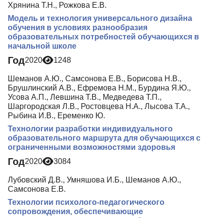
Хрянина Т.Н., Рожкова Е.В.
Модель и технология универсального дизайна
обучения в условиях разнообразия
образовательных потребностей обучающихся в
начальной школе
Год
2020
1248
Шеманов А.Ю., Самсонова Е.В., Борисова Н.В.,
Брушлинский А.В., Ефремова Н.М., Бурдина Я.Ю.,
Усова А.П., Левшина Т.В., Медведева Т.П.,
Шаргородская Л.В., Ростовцева Н.А., Лысова Т.А.,
Рыбина И.В., Еременко Ю.
Технологии разработки индивидуального
образовательного маршрута для обучающихся с
ограниченными возможностями здоровья
Год
2020
3084
Лубовский Д.В., Умняшова И.Б., Шеманов А.Ю.,
Самсонова Е.В.
Технологии психолого-педагогического
сопровождения, обеспечивающие