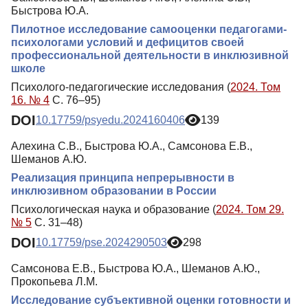
Быстрова Ю.А.
Пилотное исследование самооценки педагогами-
психологами условий и дефицитов своей
профессиональной деятельности в инклюзивной
школе
Психолого-педагогические исследования (
2024. Том
16. № 4
С. 76–95)
DOI
10.17759/psyedu.2024160406
139
Алехина С.В., Быстрова Ю.А., Самсонова Е.В.,
Шеманов А.Ю.
Реализация принципа непрерывности в
инклюзивном образовании в России
Психологическая наука и образование (
2024. Том 29.
№ 5
С. 31–48)
DOI
10.17759/pse.2024290503
298
Самсонова Е.В., Быстрова Ю.А., Шеманов А.Ю.,
Прокопьева Л.М.
Исследование субъективной оценки готовности и