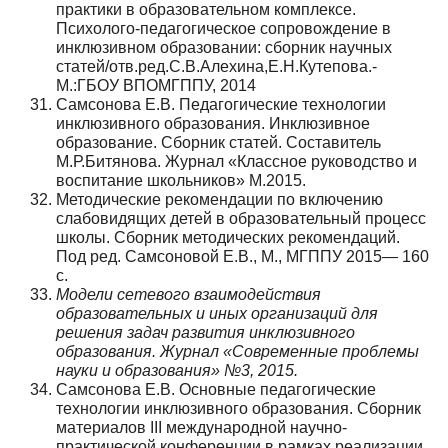
практики в образовательном комплексе.
Психолого-педагогическое сопровождение в
инклюзивном образовании: сборник научных
статей/отв.ред.С.В.Алехина,Е.Н.Кутепова.-
М.:ГБОУ ВПОМГППУ, 2014
Самсонова Е.В. Педагогические технологии
инклюзивного образования. Инклюзивное
образование. Сборник статей. Составитель
М.Р.Битянова. Журнал «Классное руководство и
воспитание школьников» М.2015.
Методические рекомендации по включению
слабовидящих детей в образовательный процесс
школы. Сборник методических рекомендаций.
Под ред. Самсоновой Е.В., М., МГППУ 2015— 160
с.
Модели сетевого взаимодействия
образовательных и иных организаций для
решения задач развития инклюзивного
образования. Журнал «Современные проблемы
науки и образования» №3, 2015.
Самсонова Е.В. Основные педагогические
технологии инклюзивного образования. Сборник
материалов III международной научно-
практической конференции в рамках реализации