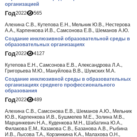
организацией
Год
2022
565
Алехина С.В., Кутепова Е.Н., Мельник Ю.В., Нестерова
А.А., Карпенкова И.В., Самсонова Е.В., Шеманов А.Ю.
Создание инклюзивной образовательной среды в
образовательных организациях
Год
2022
4127
Кутепова Е.Н., Самсонова Е.В., Александрова Л.А.,
Григорьева М.Ю., Мануйлова В.В., Шумских М.А.
Создание инклюзивной среды в образовательных
организациях среднего профессионального
образования
Год
2022
489
Алехина С.В., Самсонова Е.В., Шеманов А.Ю., Мельник
Ю.В., Карпенкова И.В., Бушмелев М.Е., Золина М.В.,
Марцинкевич Н.А., Куденкова М.Н., Шабатина Ю.А.,
Филакова Е.М., Казакова С.В., Базанова А.В., Рыбина
И.В., Лысова Т.А., Корзинкина К.А., Малахова О.Н.,