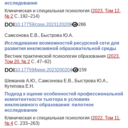
исследование
Клиническая и специальная психология (
2023. Том 12.
№ 2
С. 192–214)
DOI
10.17759/cpse.2023120209
286
Самсонова Е.В., Быстрова Ю.А.
Исследование возможностей ресурсной сети для
развития инклюзивной образовательной среды
Вестник практической психологии образования (
2023.
Том 20. № 2
С. 47–62)
DOI
10.17759/bppe.2023200204
159
Шеманов А.Ю., Самсонова Е.В., Быстрова Ю.А.,
Кутепова Е.Н.
Подход к оценке особенностей профессиональной
компетентности тьютора в условиях
инклюзивного образования: пилотное
исследование
Клиническая и специальная психология (
2022. Том 11.
№ 4
С. 233–263)