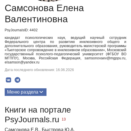
Самсонова Елена
Валентиновна
PsyJournalsID: 4402
кандидат психологических наук, ведущий научный сотрудник
Федерального центра по развитию инклюзивного общего и
дополнительного образования, руководитель магистерской программы
«Тьюторское сопровождение в инклюзивном образовании», Московский
государственный психолого-педагогический университет (ФГБОУ ВО
МГППУ), Москва, Российская Федерация, samsonovaev@mgppu.ru,
elsamson@yandex.ru
Дата последнего обновления: 16.06.2026
Меню раздела
Публикации
Книги на портале
Биография
PsyJournals.ru
13
Медиа-материалы
Самсонова Е.В., Быстрова Ю.А.