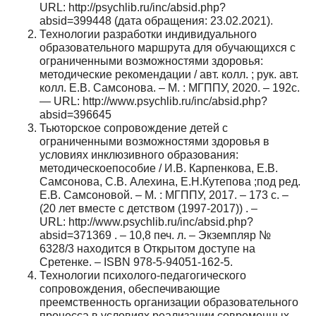
URL: http://psychlib.ru/inc/absid.php?
absid=399448 (дата обращения: 23.02.2021).
Технологии разработки индивидуального
образовательного маршрута для обучающихся с
ограниченными возможностями здоровья:
методические рекомендации / авт. колл. ; рук. авт.
колл. Е.В. Самсонова. – М. : МГППУ, 2020. ‒ 192с.
— URL: http://www.psychlib.ru/inc/absid.php?
absid=396645
Тьюторское сопровождение детей с
ограниченными возможностями здоровья в
условиях инклюзивного образования:
методическоепособие / И.В. Карпенкова, Е.В.
Самсонова, С.В. Алехина, Е.Н.Кутепова ;под ред.
Е.В. Самсоновой. – М. : МГППУ, 2017. – 173 с. –
(20 лет вместе с детством (1997-2017)) . –
URL: http://www.psychlib.ru/inc/absid.php?
absid=371369 . – 10,8 печ. л. – Экземпляр №
6328/3 находится в Открытом доступе на
Сретенке. – ISBN 978-5-94051-162-5.
Технологии психолого-педагогического
сопровождения, обеспечивающие
преемственность организации образовательного
процесса в условиях реализации современных