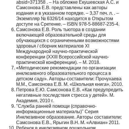
absid=371358 . – На обложке Екушевская А.С. и
Самсонова Е.В. представлены как авторы
издания и в указанном порядке. – 3,37 печ. л. . –
Экземпляр № 6326/14 находится в Открытом
доступе на Сретенке. – ISBN 978-5-88687-235-4.
Самсонова Е.В. Роль тьютора в создании
включающей образовательной среды для
обучающихся с ограниченными возможностями
здоровья / сборник материалов XI
Международной научно-практической
конференции (XXIII Всероссийской научно-
практической конференции). – М. 2018.
«Методические рекомендации по организации
инклюзивного образовательного процесса в
детском саду». Авторы-составители: Прочухаева
М.М., Самсонова Е.В. М. «Школьная книга», 2010.
Петрова Е.Ю. Самсонова Е.В. «Как предупредить
негативные последствия стресса у детей». М.
Академия, 2010 г.
"Служба ранней помощи (справочно-
информационные материалы)" Серия
Инклюзивное образование. Авторы составители:
Самсонова Е.В., Ярыгин В.Н. М. «Алвиан» 2011.
Ребенок в инклюзивном дошкольном