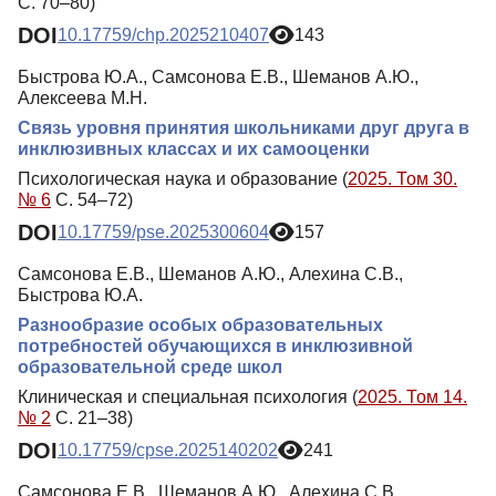
С. 70–80)
DOI
10.17759/chp.2025210407
143
Быстрова Ю.А., Самсонова Е.В., Шеманов А.Ю.,
Алексеева М.Н.
Связь уровня принятия школьниками друг друга в
инклюзивных классах и их самооценки
Психологическая наука и образование (
2025. Том 30.
№ 6
С. 54–72)
DOI
10.17759/pse.2025300604
157
Самсонова Е.В., Шеманов А.Ю., Алехина С.В.,
Быстрова Ю.А.
Разнообразие особых образовательных
потребностей обучающихся в инклюзивной
образовательной среде школ
Клиническая и специальная психология (
2025. Том 14.
№ 2
С. 21–38)
DOI
10.17759/cpse.2025140202
241
Самсонова Е.В., Шеманов А.Ю., Алехина С.В.,