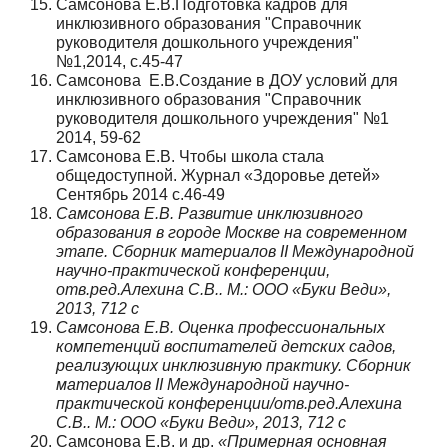
Самсонова Е.В.Подготовка кадров для
инклюзивного образования "Справочник
руководителя дошкольного учреждения"
№1,2014, с.45-47
Самсонова Е.В.Создание в ДОУ условий для
инклюзивного образования "Справочник
руководителя дошкольного учреждения" №1
2014, 59-62
Самсонова Е.В. Чтобы школа стала
общедоступной. Журнал «Здоровье детей»
Сентябрь 2014 с.46-49
Самсонова Е.В. Развитие инклюзивного
образования в городе Москве на современном
этапе. Сборник материалов
II Международной
научно-практической конференции,
отв.ред.Алехина С.В.. М.: ООО «Буки Веди»,
2013, 712 с
Самсонова Е.В.
Оценка профессиональных
компетенций воспитателей детских садов,
реализующих инклюзивную практику. Сборник
материалов
II
Международной научно-
практической конференции/отв.ред.Алехина
С.В.. М.: ООО «Буки
В
еди»
, 2013, 71
2
с
Самсонова Е.В. и др.
«Примерная основная