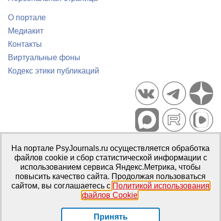
О портале
Медиакит
Контакты
Виртуальные фоны
Кодекс этики публикаций
Портал психологических изданий PsyJournals.ru, 2007–2026
На портале PsyJournals.ru осуществляется обработка
Правила использования материалов
файлов cookie и сбор статистической информации с
Свидетельство регистрации СМИ
Эл № ФС77-66447 от 14 июля
использованием сервиса Яндекс.Метрика, чтобы
2016 г.
повысить качество сайта. Продолжая пользоваться
сайтом, вы соглашаетесь с
Политикой использования
Издатель:
ФГБОУ ВО МГППУ
файлов Cookie
.
Репозиторий открытого доступа
Принять