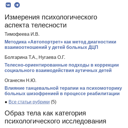
Рубрики
Измерения психологического
Текст
аспекта телесности
Авторы
Тимофеева И.В.
Контакты
Методика «Автопортрет» как метод диагностики
взаимоотношений у детей больных ДЦП
Болгарина Т.А., Нугаева О.Г.
Телесно-ориентированные подходы в коррекции
социального взаимодействия аутичных детей
Оганесян Н.Ю.
Влияние танцевальной терапии на психомоторику
больных шизофренией в процессе реабилитации
●
Все статьи рубрики
(5)
Образ тела как категория
психологического исследования