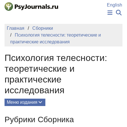
Перейти к основному содержанию
English
НОВОСТИ
Главная
Сборники
ИЗДАНИЯ
Психология телесности: теоретические и
АВТОРЫ
практические исследования
ПОДАТЬ РУКОПИСЬ
БАЗА ЗНАНИЙ
Психология телесности:
КЛЮЧЕВЫЕ СЛОВА
Регистрация
Вход
теоретические и
практические
исследования
Меню издания
О Сборнике
Рубрики Сборника
Редколлегия