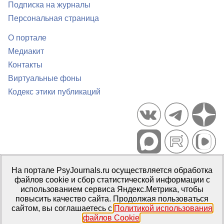
Подписка на журналы
Персональная страница
О портале
Медиакит
Контакты
Виртуальные фоны
Кодекс этики публикаций
Портал психологических изданий PsyJournals.ru, 2007–2026
На портале PsyJournals.ru осуществляется обработка
Правила использования материалов
файлов cookie и сбор статистической информации с
Свидетельство регистрации СМИ
Эл № ФС77-66447 от 14 июля
использованием сервиса Яндекс.Метрика, чтобы
2016 г.
повысить качество сайта. Продолжая пользоваться
сайтом, вы соглашаетесь с
Политикой использования
Издатель:
ФГБОУ ВО МГППУ
файлов Cookie
.