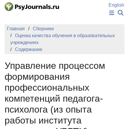
Перейти к основному содержанию
English
НОВОСТИ
Главная
Сборники
ИЗДАНИЯ
Оценка качества обучения в образовательных
АВТОРЫ
учреждениях
ПОДАТЬ РУКОПИСЬ
Содержание
БАЗА ЗНАНИЙ
КЛЮЧЕВЫЕ СЛОВА
Управление процессом
Регистрация
Вход
формирования
профессиональных
компетенций педагога-
психолога (из опыта
работы института