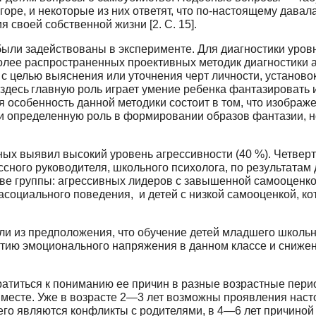
оре, и некоторые из них отве­тят, что по-настоящему дава
своей собственной жизни [2. С. 15].
были задействованы в эксперименте. Для диагностики уро
е распространен­ных проективных методик диагностики аг
целью вы­яснения или уточнения черт личности, установок
 здесь
главную роль играет умение ребенка фантазировать и
я осо­бенность данной методики состоит в том, что изобр
ми определен­ную роль в формировании образов фантазии, 
тных выявил высокий уровень агрессивности (40 %). Четвер
ассного руководителя, школьного психолога, по результат
 две группы: агрессивных лидеров с завышенной самооценко
 асоциального поведения, и детей с низкой самооценкой, 
.
ли из предположения, что обучение детей младшего школьн
ятию эмоционального напряжения в данном классе и сниже
атиться к пониманию ее причин в разные возрастные перио
ом месте. Уже в возрасте 2—3 лет возможны проявления нас
его являются кон­фликты с родителями, в 4—6 лет причиной