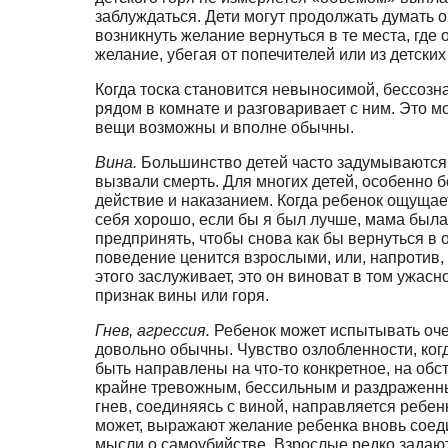
заблуждаться. Дети могут продолжать думать о 
возникнуть жела­ние вернуться в те места, гд
желание, убегая от попечителей или из детски
Когда тоска становится невыносимой, бессозн
рядом в комнате и разговаривает с ним. Это мож
вещи возможны и вполне обычны.
Вина.
Большинство детей часто задумываются, 
вызвали смерть. Для многих детей, особенно 
действие и наказанием. Когда ребенок ощущает 
себя хорошо, если бы я был лучше, мама была
предпринять, чтобы снова как бы вернуться в
поведение ценится взрослыми, или, напротив, 
это­го заслуживает, это он виноват в том уж
признак вины или горя.
Гнев, агрессия.
Ребенок может испытывать оче
довольно обычны. Чувство озлобленности, когд
быть направлены на что-то конкретное, на обс
крайне тревожным, бес­сильным и раздраженным
гнев, соединяясь с виной, направ­ляется ребе
может, вы­ражают желание ребенка вновь соед
мысли о самоубийстве. Взрослые редко зада­ют