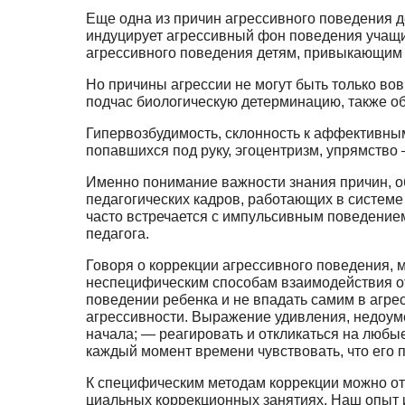
Еще одна из причин агрессивного поведения д
индуцирует агрессивный фон поведения учащих
агрессивного поведения детям, привыкающим к
Но причины агрессии не могут быть только во
подчас биологическую детермина­цию, также о
Гипервозбудимость, склонность к аффек­тивны
попавшихся под руку, эгоцен­тризм, упрямство 
Именно понимание важности знания при­чин, о
педагогических кадров, работаю­щих в систем
часто встречается с импульсивным поведением
педагога.
Говоря о коррекции агрессивного поведения, м
неспецифическим способам взаимодействия от
поведении ребенка и не впадать самим в агр
агрессивности. Выражение удивле­ния, недоум
начала; — реагировать и откликаться на любые
каждый момент времени чувствовать, что его 
К специфическим методам коррекции мож­но отн
циальных коррекционных занятиях. Наш опыт и