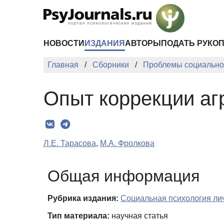
Перейти к основному содержанию
НОВОСТИ
ИЗДАНИЯ
АВТОРЫ
ПОДАТЬ РУКО
Главная
Сборники
Проблемы cоциальной
Опыт коррекции аг
Л.Е. Тарасова
,
М.А. Фролкова
Общая информация
Рубрика издания:
Социальная психология ли
Тип материала:
научная статья