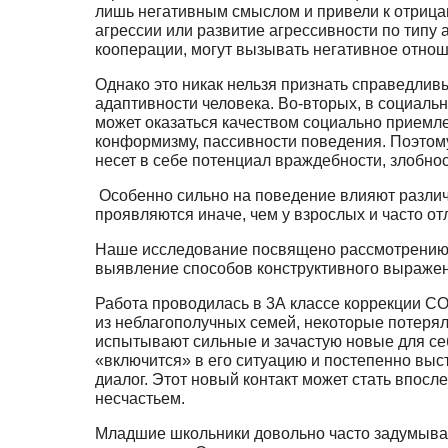
лишь негативным смыслом и привели к отрица
агрессии или развитие агрессивности по типу 
кооперации, могут вызывать негативное отнош
Однако это никак нельзя признать справедлив
адаптивности человека. Во-вторых, в социаль
может оказаться качеством социально при­емл
конформизму, пассивности поведения. Поэтому,
несет в себе потен­циал враждебности, злобнос
Особенно сильно на поведение влияют различ
проявляются иначе, чем у взрослых и часто отл
Наше исследование посвящено рассмотрению н
выявление способов конструктивного выражени
Работа проводилась в 3А классе коррекции СО
из неблагополучных семей, некоторые потерял
испытывают силь­ные и зачастую новые для се
«включится» в его ситуацию и постепенно вы
диалог. Этот новый контакт может стать впосл
несчастьем.
Младшие школьники довольно часто задумываю