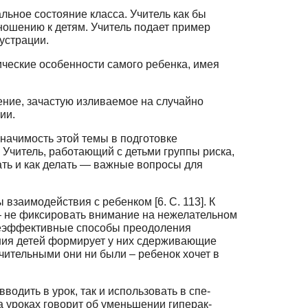
льное состояние класса. Учитель как бы
ношению к детям. Учитель подает пример
устрации.
ческие особенности самого ре­бенка, имея
ние, зачастую изливае­мое на случайно
ии.
начимость этой темы в подготовке
Учитель, работаю­щий с детьми группы риска,
ать и как делать — важные вопросы для
взаимодействия с ребенком [6. С. 113]. К
 не фиксировать внимание на нежелатель­ном
неэффективные способы пре­одоления
ения детей формирует у них сдерживающие
чительными они ни были – ребенок хочет в
одить в урок, так и использовать в спе­
 уроках говорит об уменьшении гиперак­