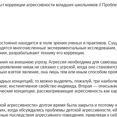
т коррекции агрессивности младших школьников // Пробле
постоянно находится в поле зрения ученых и практиков. Су
одятся многочисленные экспериментальные исследования, 
ния, разрабатывают технику его коррекции.
ания на внешнюю угрозу. Агрессия необходима для самоза
проявление никак не связано с угрозой, когда оно станов
ельно взятое явление, она лишь тем или иным способом про
дных концепций, то можно выделить, пожалуй, три наиболе
нное, инстинктивное свойство индивида. Вторая — описыва
ческие концепции, рассматривающие агрессивность как х
ской агрессивности» долгое время была закрыта и поэтому 
чаях, когда обсуждались проблемы детской агрессивности, 
асные последствия агрессивного поведения, привлекая к се