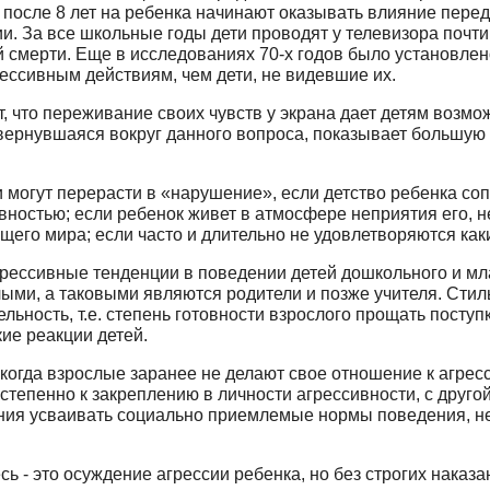
А после 8 лет на ребенка начинают оказывать влияние перед
 За все школьные годы дети проводят у те­левизора почти 1
й смерти. Еще в исследованиях 70-х годов было установлен
рессивным действиям, чем дети, не видевшие их.
ют, что переживание своих чувств у экрана дает детям возм
звернувшаяся вокруг данного вопро­са, показывает большую
 могут перерасти в «нарушение», если детст­во ребенка с
вностью; если ребенок живет в атмосфе­ре неприятия его, н
о мира; если часто и длительно не удовлетворяются какие-
рессивные тенденции в поведении детей до­школьного и мл
ми, а таковыми являются родите­ли и позже учителя. Стил
ьность, т.е. степень готовности взрослого прощать поступк
ие реакции детей.
, когда взрослые заранее не делают свое от­ношение к агре
остепенно к закреплению в лич­ности агрессивности, с друг
елания усваивать социально приемлемые нормы поведения, н
 - это осуждение агрессии ребенка, но без строгих наказан