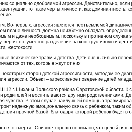
нию социально одобряемой агрессии. Действительно, если
акцентуации, то такие черты личности, как доминантность, 
ение.
ым. Во-первых, агрессия является неотъемлемой динамичес
ном плане личность должна неизбежно обладать определен
емым и даже необходимым, поскольку в противном случае эт
 вероятно, уместно разделение на конструктивную и дестр
ти, жестокости.
ные психические травмы детства. Дети очень сильно пере
ичаются от тех, которые ждут от них.
екоторых сторон детской агрессивности, методам ее диагн
я агрессии. Объект – агрессивное поведение детей младш
Ш 12 г. Шиханы Вольского района Саратовской области. К с
и родителей и воспитываются другими родственниками. Дет
бя чувства. В этом случае наилучшей помощью травмирован
строит надежную эмоциональную связь с ребенком, таким 
едствии прочной базой, благодаря которой ребенок будет в 
тся о смерти. Они уже хорошо понимают, что целый ряд о