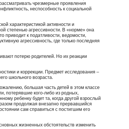
 рассматривать чрезмерные проявления
конфликтность, неспособность к социальной
кой характеристикой активности и
ной степенью агрессивности. В «норме» она
о приводит к податливости, ведомости,
уктивную агрессивность, где только последняя
живают потерю родителей. Но их реакции
остики и коррекции. Предмет исследования –
его школьного возраста.
ожалению, большая часть детей в этом классе
и, потерявшие кого-либо из родных,
ному ребенку будет та, когда другой взрослый
образом продолжая внезапно прервавшийся
состоянии сам справиться с постигшим его
сновных жизнен­ных обстоятельств изменить