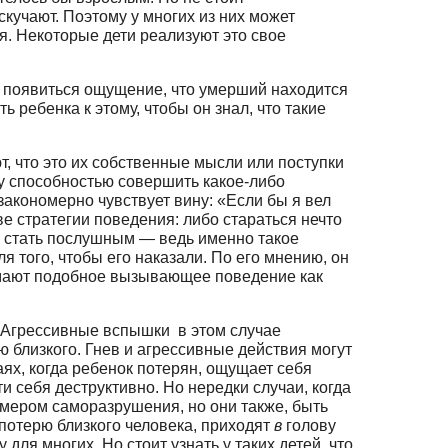
скучают. Поэтому у многих из них может
ия. Некоторые дети реализуют это свое
ет появиться ощущение, что умерший находится
ь ребенка к это­му, чтобы он знал, что такие
, что это их собственные мысли или поступки
ду способностью совершить какое-либо
законо­мерно чувствует вину: «Если бы я вел
е стратегии поведения: либо стараться нечто
о, стать послушным — ведь именно такое
 того, чтобы его наказали. По его мнению, он
нимают подобное вызыва­ющее поведение как
. Агрессивные вспышки в этом случае
ю близкого. Гнев и агрессивные действия могут
аях, когда ребенок потерян, ощущает себя
 себя деструктивно. Но нередки случаи, когда
имером саморазрушения, но они также, быть
потерю близкого человека, приходят
в
голову
ля многих. Но стоит узнать у таких детей, что