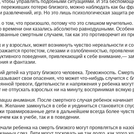
, чтобы управлять подобными ситуациями. И эта беспомощно
й, переживших потерю близкого, можно наблюдать как бы ф
 развлечений, игр. Но это лишь психологическая защита ре­
 о том, что произошло, потому что это слишком мучительно.
ого времени они казались абсолютно равнодушными. Осо­бен
ызванные смертным случаем, так как это противоречит их пре
ак и у взрос­лых, может возникнуть чувство нереальности и 
ыражается протестом, слезами и озлобленностью, проявлени
руктивного поведения, привлекающий к себе внима­ние,— зам
ания и фантазии.
й детей на утрату близкого человека.
Тревожность.
Смерть
казывают свои опасения, что может что-нибудь случится с 
тоянной тревоги, бдительности и напряжения у ребенка могут
т не отпускать взрослых ни на минуту, воспринимая всякую 
ации вни­мания.
После смертного случая ребенок начинает
. Желание замкнуться в себе и уединиться стано­вится спу
ки травмированные дети в дальнейшем всегда более чувстви
чем как в учебе, так и в поведении.
чали ребенка на смерть близкого могут проявляться в назо
н­ных слез. Дети могут тосковать не так долго, как этого х