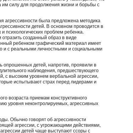
ла им силу для продолжения жизни и борьбы с
вня агрессивности была предложена методика
рессив­ности детей. В основном проводится в
 и психологических проблем ребенка.
 отразить созданный образ в виде
аженный ребенком графический материал имеет
но и с реальными личностными и социальными
ть опрошенных детей, напротив, проявили в
ам длительного наблюдения, предшествующего
й, с высоким уровнем вербальной агрессии,
которые испытывают страх перед лидерами и
ого возраста приемам конструктивного
нию уровня неконтролируемых, агрессивных
ды. Обычно говорят об аг­рессивности
тоящей агрессии, с угрожающими действиями,
 агрессии детей чаще выступают ссоры с