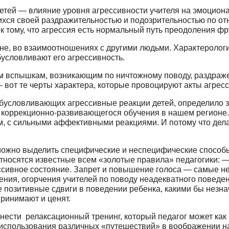
етей — влияние уровня агрессивности учителя на эмоциона
ся своей раздражительностью и подо­зрительностью по от
 тому, что агрессия есть нор­мальный путь преодоления фр
вне, во взаимоотношениях с другими людьми. Характерологи
бусловливают его агрессивность.
м вспышкам, возникающим по ничтож­ному поводу, раздраже
– вот те черты характера, ко­торые провоцируют акты агресс
бусловливающих агрессивные реакции детей, определило з
е коррекционно-развивающегося обучения в нашем регионе. 
, с сильными аф­фективными реакциями. И потому что дел
ожно выделить специфические и неспецифи­ческие способы 
носятся изве­стные всем «золотые правила» педагогики: —
ессивное состояние. Запрет и повышение голоса — самые 
ения, огорчения учителей по поводу неадекватного повед
 пози­тивные сдвиги в поведении ребенка, какими бы незна
принимают и ценят.
ести релаксационный тренинг, который педагог может как вв
с­пользования различных «путешествий» в вообра­жении на