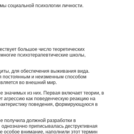
мы cоциальной психологии личности.
ществует большое число теоретических
многие психотерапевтические школы,
щиты, для обеспечения выживания вида.
ится постоянным и неизменным способом
является во внешний мир.
е значимых из них. Первая включает теории, в
ет агрессию как поведенческую реакцию на
арактеристику поведения, формирующуюся в
не получила должной разработки в
ей однозначно приписывалась деструктивная
бе особое внимание, наполнили этот термин