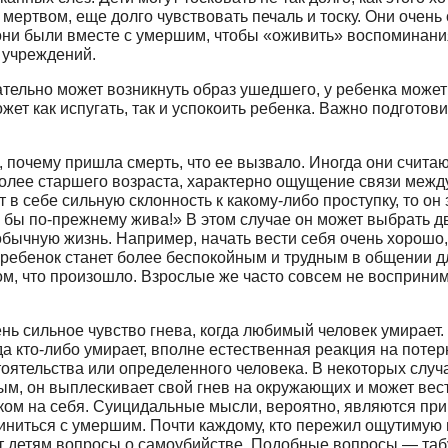
мертвом, еще долго чувствовать печаль и тоску. Они очень 
е они были вместе с умершим, что­бы «оживить» воспоминан
х учреждений.
ательно мо­жет возникнуть образ ушедшего, у ребен­ка мож
ет как испу­гать, так и успокоить ребенка. Важно подготовит
почему пришла смерть, что ее вызвало. Иногда они считают
более старшего возраста, ха­рактерно ощущение связи меж
в себе сильную склонность к какому-либо проступку, то он 
 бы по-прежнему жива!» В этом случае он может выбрать дв
 обычную жизнь. Например, начать вес­ти себя очень хорош
ребенок станет более беспокойным и трудным в общении для
асном, что произошло. Взрослые же часто совсем не воспри
нь сильное чувство гнева, когда любимый человек умирает
а кто-либо умирает, вполне естественная реакция на потер
то­ятельства или определенного человека. В некоторых случ
, он выплескивает свой гнев на окру­жающих и может вести
нком на себя. Суицидальные мысли, вероятно, явля­ются пр
иниться с умершим. Почти каждому, кто пережил ощутимую 
 детям вопросы о самоубийстве. Подобные вопросы — табу д