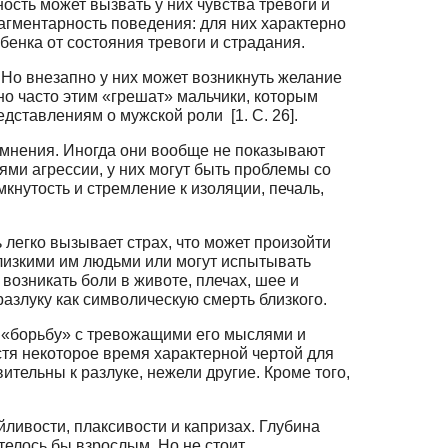
сть может вызвать у них чувства тревоги и
рагментарность поведения: для них характерно
бенка от состояния тревоги и страдания.
 Но внезапно у них может воз­никнуть желание
но часто этим «грешат» мальчики, которым
дставлениям о мужской роли [1. С. 26].
сомнения. Иног­да они вообще не показывают
ями агрессии, у них могут быть проблемы со
кнутость и стремление к изоляции, печаль,
 легко вызывает страх, что может произойти
близкими им людьми или могут испытывать
 возникать боли в животе, плечах, шее и
разлуку как символическую смерть близкого.
 «борьбу» с тревожащими его мыслями и
стя некоторое время характерной чертой для
тельны к разлуке, нежели другие. Кроме того,
йливости, плаксивости и капризах. Глубина
отелось бы взрослым. Но не стоит