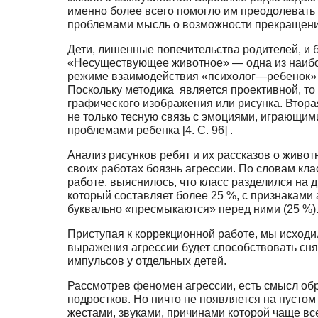
именно более всего помогло им преодолевать г
проблемами мысль о возможности прекращения 
Дети, лишенные попечительства родителей, и 
«Несуществующее животное» — одна из наиболе
режиме взаимодействия «психолог—ребенок» с 
Поскольку методика является проективной, то
графического изображения или рисунка. Втора
не только тесную связь с эмоциями, играющи
про­блемами ребенка [4. С. 96] .
Анализ рисунков ребят и их рассказов о живо
своих работах боязнь агрессии. По словам кл
работе, выяснилось, что класс разделился на
который составляет более 25 %, с признаками
буквально «пресмыкаются» перед ними (25 %)
Приступая к коррекционной работе, мы исходи
выражения агрессии будет способствовать сн
импульсов у отдельных детей.
Рассмотрев феномен агрессии, есть смысл обр
подростков. Но ничто не появля­ется на пуст
жестами, звуками, причинами которой чаще вс