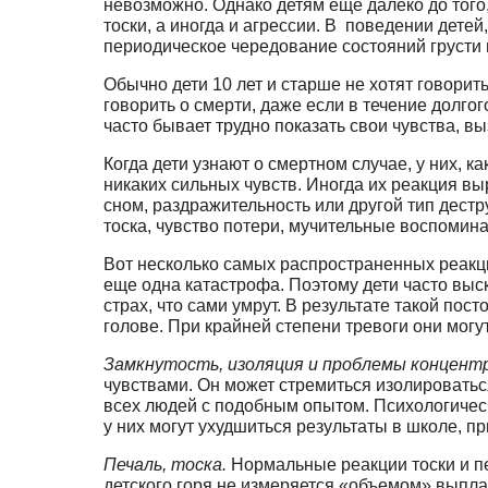
невозможно. Однако детям еще далеко до того
тоски, а иногда и агрессии. В поведении дете
периодическое чередование состояний грус­ти и
Обычно дети 10 лет и старше не хотят говорить
говорить о смерти, даже если в течение долг
часто бывает трудно показать свои чувства, в
Когда дети узнают о смертном случае, у них, к
никаких сильных чувств. Иногда их реакция в
сном, раздражительность или дру­гой тип дест
тоска, чув­ство потери, мучительные воспомин
Вот несколь­ко самых распространенных реакци
еще одна катастрофа. Поэтому дети часто выс
страх, что сами умрут. В результате такой пос
голове. При крайней степени тревоги они могу
Замкнутость, изоляция и проблемы концентр
чувствами. Он может стремиться изолироваться
всех лю­дей с подобным опытом. Психологичес
у них могут ухудшиться результаты в школе, при
Печаль, тоска.
Нормальные реакции тоски и пе
детского горя не измеряется «объемом» выплака