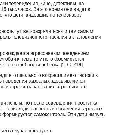
ачи телевидения, кино, детективы, на­
5 тыс. часов. За это время они видят в
о, что дети, видевшие по телевизору
ожность тут же «разрядиться» и тем самым
 роль телевизионного насилия в становлении
опровождается агрессивным пове­дением
елюбви к нему, то у него фор­мируется
то потребности ребенка [5. С. 219].
адшего школьного возраста име­ют истоки в
ь поведения взрослых здесь является
и, и строгость нака­зания агрессивного
ссии ясным, но после соверше­ния проступка
ой — снисходитель­ность в поведении взрослых
е формируется самоконтроль. Эти дети импуль­
ий в случае проступка.