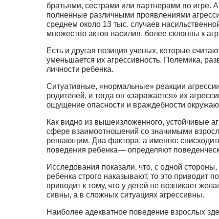
братья­ми, сестрами или партнерами по игре. 
полненные различными проявлениями агрес­сии.
среднем около 13 тыс. случаев насиль­ственно
множество актов насилия, более склонны к аг
Есть и другая позиция ученых, которые счи­та
уменьшается их агрессивность. По­лемика, ра
личности ребенка.
Ситуативные, «нормальные» реакции агрес­сии
родителей, и тогда он «заражается» их агресси
ощущение опасности и враждебности окружающег
Как видно из вышеизложенного, устойчивые аг
сфере взаимоотношений со значи­мыми взрослы
решающим. Два фактора, а имен­но: снисходител
поведения ребенка— опреде­ляют поведенческ
Исследования показали, что, с одной сторо­ны
ребенка строго наказывают, то это приводит п
приводит к тому, что у детей не возникает ж
сивны, а в сложных ситуациях агрессивны.
Наиболее адекватное поведение взрослых здесь