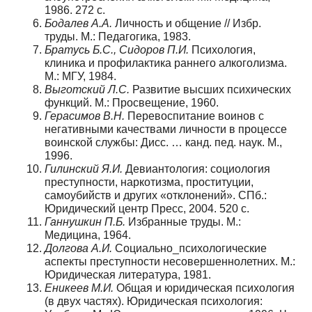
1986. 272 с.
Бодалев А.А.
Личность и общение // Избр.
труды. М.: Педагогика, 1983.
Братусь Б.С., Сидоров П.И.
Психология,
клиника и профилактика раннего алкоголизма.
М.: МГУ, 1984.
Выготский Л.С.
Развитие высших психических
функций. М.: Просвещение, 1960.
Герасимов В.Н.
Перевоспитание воинов с
негативными качествами личности в процессе
воинской службы: Дисс. … канд. пед. наук. М.,
1996.
Гилинский Я.И.
Девиантология: социология
преступности, наркотизма, проституции,
самоубийств и других «отклонений». СПб.:
Юридический центр Пресс, 2004. 520 с.
Ганнушкин П.Б.
Избранные труды. М.:
Медицина, 1964.
Долгова А.И.
Социально_психологические
аспекты преступности несовершеннолетних. М.:
Юридическая литература, 1981.
Еникеев М.И.
Общая и юридическая психология
(в двух частях). Юридическая психология: