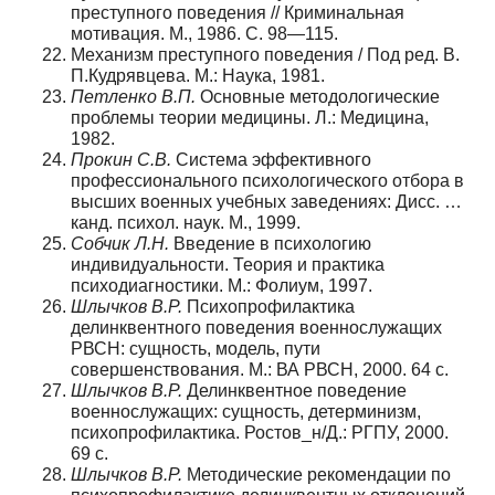
преступного поведения // Криминальная
мотивация. М., 1986. С. 98—115.
Механизм преступного поведения / Под ред. В.
П.Кудрявцева. М.: Наука, 1981.
Петленко В.П.
Основные методологические
проблемы теории медицины. Л.: Медицина,
1982.
Прокин С.В.
Система эффективного
профессионального психологического отбора в
высших военных учебных заведениях: Дисс. …
канд. психол. наук. М., 1999.
Собчик Л.Н.
Введение в психологию
индивидуальности. Теория и практика
психодиагностики. М.: Фолиум, 1997.
Шлычков В.Р.
Психопрофилактика
делинквентного поведения военнослужащих
РВСН: сущность, модель, пути
совершенствования. М.: ВА РВСН, 2000. 64 с.
Шлычков В.Р.
Делинквентное поведение
военнослужащих: сущность, детерминизм,
психопрофилактика. Ростов_н/Д.: РГПУ, 2000.
69 с.
Шлычков В.Р.
Методические рекомендации по