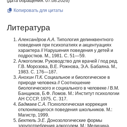
(дата обращения: 07.08.2026)
Копировать для цитаты
Литература
Александров А.А.
Типология делинквентного
поведения при психопатиях и акцентуациях
характера // Нарушения поведения у детей и
подростков. М., 1981. С. 51—59.
Алкоголизм. Руководство для врачей / под ред.
Г.В. Морозова, В.Е. Рожнова, Э.А. Бабаяна. М.,
1983. С. 176—187.
Анохин П.К.
Социальное и биологическое в
природе человека // Соотношение
биологического и социального в человеке / В.М.
Банщиков, Б.Ф. Ломов. М.: Институт психологии
АН СССР, 1975. С. 317.
Бадмаев С.А.
Психологическая коррекция
отклоняющегося поведения школьников. М.:
Магистр, 1999.
Бехтель Э.Е.
Донозологические формы
злоупотребления алкоголем. М.: Медицина,