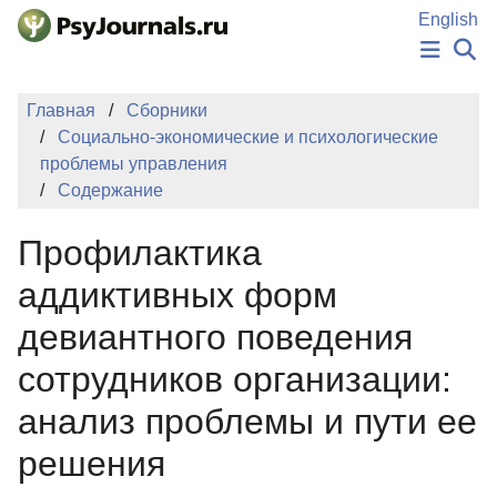
Перейти к основному содержанию
English
НОВОСТИ
Главная
Сборники
ИЗДАНИЯ
Социально-экономические и психологические
АВТОРЫ
проблемы управления
ПОДАТЬ РУКОПИСЬ
Содержание
БАЗА ЗНАНИЙ
КЛЮЧЕВЫЕ СЛОВА
Профилактика
Регистрация
Вход
аддиктивных форм
девиантного поведения
сотрудников организации:
анализ проблемы и пути ее
решения