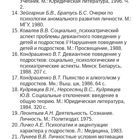
Учебник. М.: Юридическая литература, 1996. Ч.
2.
Зейгарник Б.В., Братусь Б.С.
Очерки по
психологии аномального развития личности. М.:
МГУ, 1980.
Ковалев В.В.
Социально_психиатрический
аспект проблемы девиантного поведения у
детей и подростков // Нарушения поведения у
детей и подростков. М.: Просвещение, 1988.
Кондрашенко В.Т.
Девиантное поведение у
подростков: социально_психологические и
психиатрические аспекты. Минск: Беларусь,
1988. 207 с.
Кондрашенко В.Т.
Пьянство и алкоголизм у
подростков. Мн.: Выш. шк, 1986. 64 с.
Кудрявцев В.Н., Нерсесянц В.С., Кудрявцев
Ю.В.
Социальные отклонения: введение в
общую теорию. М.: Юридическая литература,
1984. 320 с.
Леонтьев А.Н.
Деятельность. Сознание.
Личность. М.: Политиздат, 1975.
Личко А.Е.
Психопатии и акцентуации
характера у подростков. Л.: Медицина, 1983.
Лунеев В.В.
Личностные условия мотивации