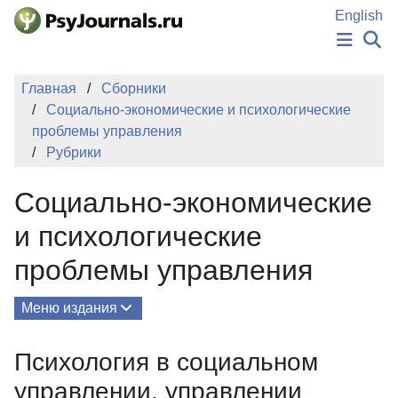
Перейти к основному содержанию
English
НОВОСТИ
Главная
Сборники
ИЗДАНИЯ
Социально-экономические и психологические
АВТОРЫ
проблемы управления
ПОДАТЬ РУКОПИСЬ
Рубрики
БАЗА ЗНАНИЙ
КЛЮЧЕВЫЕ СЛОВА
Социально-экономические
Регистрация
Вход
и психологические
проблемы управления
Меню издания
О Сборнике
Психология в социальном
Редколлегия
управлении, управлении