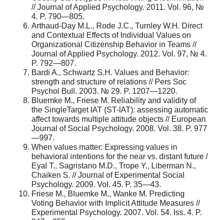
// Journal of Applied Psychology. 2011. Vol. 96, №
4. P. 790—805.
Arthaud-Day M.L., Rode J.C., Turnley W.H. Direct
and Contextual Effects of Individual Values on
Organizational Citizenship Behavior in Teams //
Journal of Applied Psychology. 2012. Vol. 97, № 4.
P. 792—807.
Bardi A., Schwartz S.H. Values and Behavior:
strength and structure of relations // Pers Soc
Psychol Bull. 2003. № 29. P. 1207—1220.
Bluemke M., Friese M. Reliability and validity of
the SingleTarget IAT (ST-IAT): assessing automatic
affect towards multiple attitude objects // European
Journal of Social Psychology. 2008. Vol. 38. P. 977
—997.
When values matter: Expressing values in
behavioral intentions for the near vs. distant future /
Eyal T., Sagristano M.D., Trope Y., Liberman N.,
Chaiken S. // Journal of Experimental Social
Psychology. 2009. Vol. 45. P. 35—43.
Friese M., Bluemke M., Wanke M. Predicting
Voting Behavior with Implicit Attitude Measures //
Experimental Psychology. 2007. Vol. 54. Iss. 4. P.