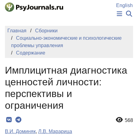
Перейти к основному содержанию
English
НОВОСТИ
Главная
Сборники
ИЗДАНИЯ
Социально-экономические и психологические
АВТОРЫ
проблемы управления
ПОДАТЬ РУКОПИСЬ
Содержание
БАЗА ЗНАНИЙ
КЛЮЧЕВЫЕ СЛОВА
Имплицитная диагностика
Регистрация
Вход
ценностей личности:
перспективы и
ограничения
568
В.И. Доминяк
,
Л.В. Марарица