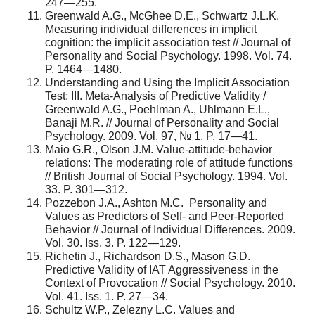
247—255.
Greenwald A.G., McGhee D.E., Schwartz J.L.K.
Measuring individual differences in implicit
cognition: the implicit association test // Journal of
Personality and Social Psychology. 1998. Vol. 74.
P. 1464—1480.
Understanding and Using the Implicit Association
Test: III. Meta-Analysis of Predictive Validity /
Greenwald A.G., Poehlman A., Uhlmann E.L.,
Banaji M.R. // Journal of Personality and Social
Psychology. 2009. Vol. 97, № 1. P. 17—41.
Maio G.R., Olson J.M. Value-attitude-behavior
relations: The moderating role of attitude functions
// British Journal of Social Psychology. 1994. Vol.
33. P. 301—312.
Pozzebon J.A., Ashton M.C. Personality and
Values as Predictors of Self- and Peer-Reported
Behavior // Journal of Individual Differences. 2009.
Vol. 30. Iss. 3. P. 122—129.
Richetin J., Richardson D.S., Mason G.D.
Predictive Validity of IAT Aggressiveness in the
Context of Provocation // Social Psychology. 2010.
Vol. 41. Iss. 1. P. 27—34.
Schultz W.P., Zelezny L.C. Values and