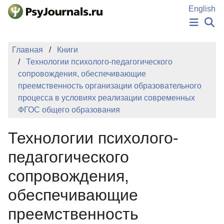
Перейти к основному содержанию
English
НОВОСТИ
Главная
Книги
ИЗДАНИЯ
Технологии психолого-педагогического
АВТОРЫ
сопровождения, обеспечивающие
ПОДАТЬ РУКОПИСЬ
преемственность организации образовательного
БАЗА ЗНАНИЙ
процесса в условиях реализации современных
КЛЮЧЕВЫЕ СЛОВА
ФГОС общего образования
Регистрация
Вход
Технологии психолого-
педагогического
сопровождения,
обеспечивающие
преемственность