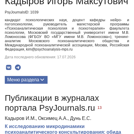
Кадыров Игорь Максутович
PsyJournalsID: 1039
кандидат психологических наук, доцент кафедры нейро- и
патопсихологии, руководитель магистерской программы
«Психоаналитическая психология и психотерапия» факультета
психологии, Московский государственный университет имени М.В.
Ломоносова (ФГБОУ ВО «МГУ имени М.В. Ломоносова»); тренинг-
аналитик Московского психоаналитического общества и
Международной психоаналитической ассоциации, Москва, Российская
Федерация, kim@psychoanalysis-mps.ru
Дата последнего обновления: 17.07.2026
Меню раздела
Публикации
Публикации в журналах
Биография
портала PsyJournals.ru
13
Кадыров И.М., Оксимец А.А., Дунь Е.С.
К исследованию микродинамики
психоаналитического консультирования: обида