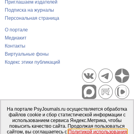
Приглашаем издателей
Подписка на журналы
Персональная страница
О портале
Медиакит
Контакты
Виртуальные фоны
Кодекс этики публикаций
Портал психологических изданий PsyJournals.ru, 2007–2026
На портале PsyJournals.ru осуществляется обработка
Правила использования материалов
файлов cookie и сбор статистической информации с
Свидетельство регистрации СМИ
Эл № ФС77-66447 от 14 июля
использованием сервиса Яндекс.Метрика, чтобы
2016 г.
повысить качество сайта. Продолжая пользоваться
сайтом, вы соглашаетесь с
Политикой использования
Издатель:
ФГБОУ ВО МГППУ