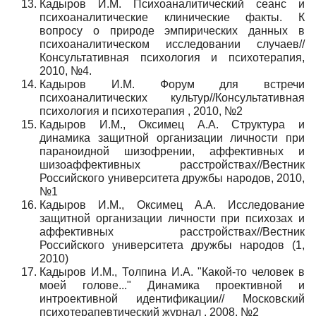
Кадыров И.М. Психоаналитический сеанс и
психоаналитические клинические факты. К
вопросу о природе эмпирических данных в
психоаналитическом исследовании случаев//
Консультативная психология и психотерапия,
2010, №4.
Кадыров И.М. Форум для встречи
психоаналитических культур//Консультативная
психология и психотерапия , 2010, №2
Кадыров И.М., Оксимец А.А. Структура и
динамика защитной организации личности при
параноидной шизофрении, аффективных и
шизоаффективных расстройствах//Вестник
Российского университета дружбы народов, 2010,
№1
Кадыров И.М., Оксимец А.А. Исследование
защитной организации личности при психозах и
аффективных расстройствах//Вестник
Российского университета дружбы народов (1,
2010)
Кадыров И.М., Толпина И.А. "Какой-то человек в
моей голове..." Динамика проективной и
интроективной идентификации// Московский
психотерапевтический журнал , 2008, №2