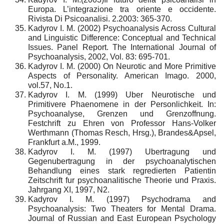
Europa. L’integrazione tra oriente e occidente.
Rivista Di Psicoanalisi. 2.2003: 365-370.
Kadyrov I. M. (2002) Psychoanalysis Across Cultural
and Linguistic Difference: Conceptual and Technical
Issues. Panel Report. The International Journal of
Psychoanalysis, 2002, Vol. 83: 695-701.
Kadyrov I. M. (2000) On Neurotic and More Primitive
Aspects of Personality. American Imago. 2000,
vol.57, No.1.
Kadyrov I. M. (1999) Uber Neurotische und
Primitivere Phaenomene in der Personlichkeit. In:
Psychoanalyse, Grenzen und Grenzoffnung.
Festchrift zu Ehren von Professor Hans-Volker
Werthmann (Thomas Resch, Hrsg.), Brandes&Apsel,
Frankfurt a.M., 1999.
Kadyrov I. M. (1997) Ubertragung und
Gegenubertragung in der psychoanalytischen
Behandlung eines stark regredierten Patientin
Zeitschrift fur psychoanalitische Theorie und Praxis.
Jahrgang XI, 1997, N2.
Kadyrov I. M. (1997) Psychodrama and
Psychoanalysis: Two Theaters for Mental Drama.
Journal of Russian and East European Psychology