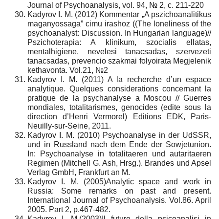
Journal of Psychoanalysis, vol. 94, № 2, с. 211-220
Kadyrov I. M. (2012) Kommentar „A pszichoanalitikus
maganyossaga” cimu irashoz ((The loneliness of the
psychoanalyst: Discussion. In Hungarian language)//
Pszichoterapia: A klinikum, szocialis ellatas,
mentalhigiene, nevelesi tanacsadas, szervezeti
tanacsadas, prevencio szakmai folyoirata Megjelenik
kethavonta. Vol.21, №2
Kadyrov I. M. (2011) A la recherche d’un espace
analytique. Quelques considerations concernant la
pratique de la psychanalyse a Moscou // Guerres
mondiales, totalitarismes, genocides (edite sous la
direction d’Henri Vermorel) Editions EDK, Paris-
Neuilly-sur-Seine, 2011.
Kadyrov I. M. (2010) Psychoanalyse in der UdSSR,
und in Russland nach dem Ende der Sowjetunion.
In: Psychoanalyse in totalitaeren und autaritaeren
Regimen (Mitchell G. Ash, Hrsg.). Brandes und Apsel
Verlag GmbH, Frankfurt an M.
Kadyrov I. M. (2005)Analytic space and work in
Russia: Some remarks on past and present.
International Journal of Psychoanalysis. Vol.86. April
2005. Part 2, p.467-482.
Kadyrov I. M.(2003)Il futuro della psicoanalisi in