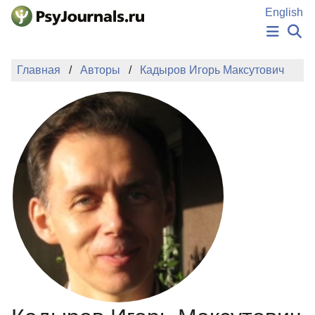
Перейти к основному содержанию
English
НОВОСТИ
Главная
Авторы
Кадыров Игорь Максутович
ИЗДАНИЯ
АВТОРЫ
ПОДАТЬ РУКОПИСЬ
БАЗА ЗНАНИЙ
КЛЮЧЕВЫЕ СЛОВА
Регистрация
Вход