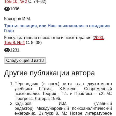
Том 10. № 2
С. 74–82)
1096
Кадыров И.М.
Третья позиция, или Наш психоанализ в ожидании
Годо
Консультативная психология и психотерапия (
2000.
Том 8. № 4
С. 8–38)
1231
Следующие 3 из 13
Другие публикации автора
Переводчик (с англ.) пяти глав двухтомного
учебника Г.Томэ, Х.Кэхеле. Современный
психоанализ. Теория - Т.1. и Практика – т.2. М.:
Прогресс, Литера, 1996.
Кадыров И.М. (главный
редактор) Международный психоаналитический
ежегодник. Выпуск 8. М.: Новое литературное