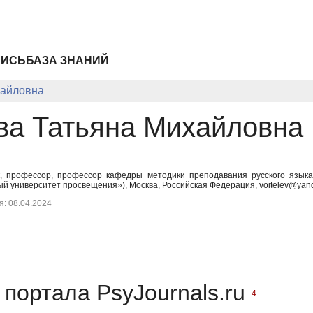
ПИСЬ
БАЗА ЗНАНИЙ
хайловна
ва Татьяна Михайловна
ук, профессор, профессор кафедры методики преподавания русского язык
й университет просвещения»), Москва, Российская Федерация, voitelev@yand
: 08.04.2024
портала PsyJournals.ru
4