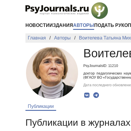
Перейти к основному содержанию
НОВОСТИ
ИЗДАНИЯ
АВТОРЫ
ПОДАТЬ РУКО
Главная
Авторы
Воителева Татьяна Ми
Воителе
PsyJournalsID: 11210
доктор педагогических на
(ФГАОУ ВО «Государственны
Дата последнего обновления
Публикации
Публикации в журналах 