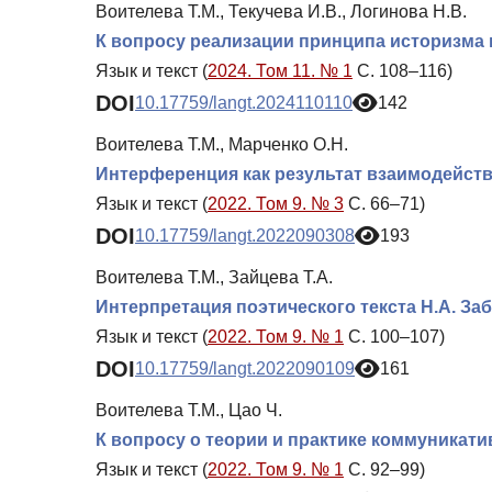
Воителева Т.М., Текучева И.В., Логинова Н.В.
К вопросу реализации принципа историзма 
Язык и текст (
2024. Том 11. № 1
С. 108–116)
DOI
10.17759/langt.2024110110
142
Воителева Т.М., Марченко О.Н.
Интерференция как результат взаимодейст
Язык и текст (
2022. Том 9. № 3
С. 66–71)
DOI
10.17759/langt.2022090308
193
Воителева Т.М., Зайцева Т.А.
Интерпретация поэтического текста Н.А. За
Язык и текст (
2022. Том 9. № 1
С. 100–107)
DOI
10.17759/langt.2022090109
161
Воителева Т.М., Цао Ч.
К вопросу о теории и практике коммуникати
Язык и текст (
2022. Том 9. № 1
С. 92–99)