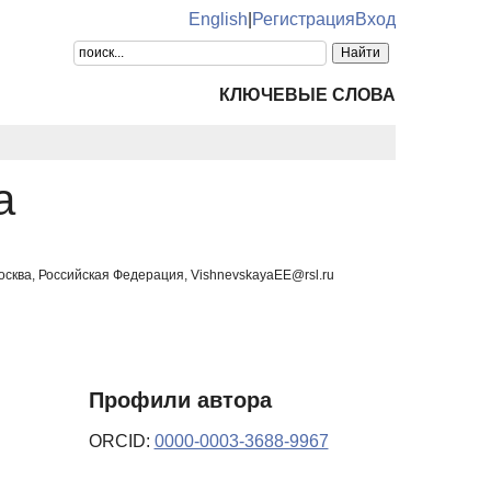
English
|
Регистрация
Вход
КЛЮЧЕВЫЕ СЛОВА
а
осква, Российская Федерация, VishnevskayaEE@rsl.ru
Профили автора
ORCID:
0000-0003-3688-9967