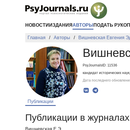
Перейти к основному содержанию
НОВОСТИ
ИЗДАНИЯ
АВТОРЫ
ПОДАТЬ РУКО
Главная
Авторы
Вишневская Евгения Э
Вишневс
PsyJournalsID: 11536
кандидат исторических наук
Дата последнего обновления
Публикации
Публикации в журналах 
Вишневская Е.Э.