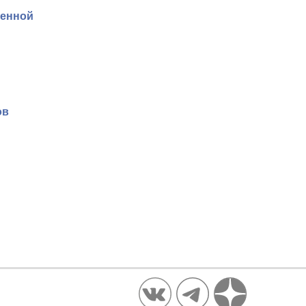
венной
ов