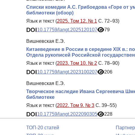
Списки комедии А.С. Грибоедова «Горе от 
библиотеки (обзор)
Язык и текст (
2025. Том 12. № 1
С. 72–93)
DOI
10.17759/langt.2025120107
79
Вишневская Е.Э.
Китаеведение в России в середине XIX в.: п
Отдела рукописей Российской государстве
Язык и текст (
2023. Том 10. № 2
С. 78–90)
DOI
10.17759/langt.2023100207
206
Вишневская Е.Э.
Творческое наследие Ивана Сергеевича Шме
библиотеке
Язык и текст (
2022. Том 9. № 3
С. 39–55)
DOI
10.17759/langt.2022090305
228
ТОП-20 статей
Партнер